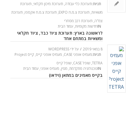
תגיות:
תערוכת כלי עבודה
,
תערוכת מיכון חקלאי
,
תערוכת
משאיות
,
תערוכת צ.מ.ח EXPO
,
תערוכת צ.מ.ח אקספו
,
תערוכת
צמ"ה
,
תערוכת רכב מסחרי
IN
חדשות מקומיות
,
עמוד הבית
לראשונה בארץ: תערוכת ציוד כבד, ציוד חקלאי
ומשאיות במתחם אחד
8 במאי 2019
/
על ידי
WORDPRESS
תגיות:
מעמיס אופני CASE
,
מעמיס אופני קייס
,
קייס Project
TETRA
,
שופל CASE
,
שופל קייס
IN
טכנולוגיה מתקדמת
,
מגזין
,
מעמיס אופני
,
עמוד הבית
בקייס מאמינים במתאן (וידאו)