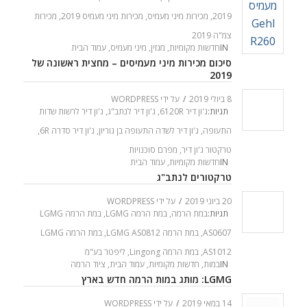
2019
,
מכירות מיני מעמיס
,
מכירות מיני מעמיס 2019
,
מכירות
צמ"ה 2019
IN
חדשות מקומיות
,
מגזין
,
מיני מעמיס
,
עמוד הבית
סיכום מכירות מיני מעמיסים – מחצית ראשונה של
2019
8 ביולי 2019
/
על ידי
WORDPRESS
תגיות:
ג'ון דיר 6120R
,
ג'ון דיר לנתב"ג
,
ג'ון דיר לרשות שדות
התעופה
,
ג'ון דיר לשדה התעופה בן גוריון
,
ג'ון דיר סדרה 6R
,
טרקטור ג'ון דיר
,
מפרם סוכנויות
IN
חדשות מקומיות
,
עמוד הבית
טרקטורים לנתב"ג
20 ביוני 2019
/
על ידי
WORDPRESS
תגיות:
במת הרמה
,
במת הרמה LGMG
,
במת הרמה LGMG
AS0607
,
במת הרמה LGMG AS0812
,
במת הרמה LGMG
AS1012
,
במת הרמה Lingong
,
ליפטר בע"מ
IN
במות
,
חדשות מקומיות
,
עמוד הבית
,
ציוד הרמה
LGMG: מותג במות הרמה חדש בארץ
14 במאי 2019
/
על ידי
WORDPRESS