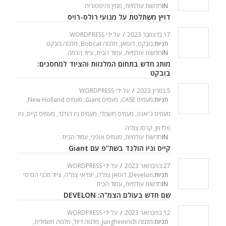
IN
חדשות עולמיות
,
מגזין והיסטוריה
דויץ משתלטת על מנועי רולס-רויס
17 בדצמבר 2023
/
על ידי
WORDPRESS
תגיות:
בובקט
,
דוסאן
,
מלגזה Bobcat
,
מלגזה בובקט
IN
חדשות עולמיות
,
עמוד הבית
,
ציוד הרמה
מותג חדש בתחום המלגזות והציוד למחסנים:
בובקט
5 במרץ 2023
/
על ידי
WORDPRESS
תגיות:
מעמיס CASE
,
מעמיס Giant
,
מעמיס New Holland
,
מעמיס ג'יאנט
,
מעמיס חשמלי
,
מעמיס ניו הולנד
,
מעמיס קייס
,
ניו
פלדמן
,
קרסו צמ"ה
IN
חדשות עולמיות
,
מעמיס אופני
,
עמוד הבית
קייס וניו הולנד בשת"פ עם Giant
27 בפברואר 2023
/
על ידי
WORDPRESS
תגיות:
Develon
,
דוסאן צמ"ה
,
יונדאי צמ"ה
,
ציוד מכני הנדסי
IN
חדשות עולמיות
,
עמוד הבית
שם חדש בעולם הצמ"ה: DEVELON
12 בפברואר 2023
/
על ידי
WORDPRESS
תגיות:
מלגזה Jungheinrich
,
מלגזה דיזל
,
מלגזה חשמלית
,