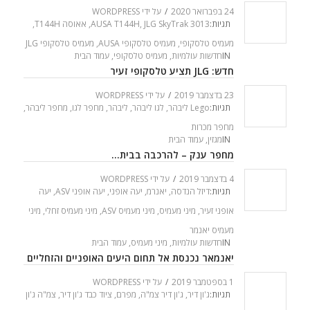
24 בפברואר 2020
/
על ידי
WORDPRESS
תגיות:
JLG SkyTrak 3013
,
AUSA T144H
,
אאוסה T144H
,
מעמיס טלסקופי
,
מעמיס טלסקופי AUSA
,
מעמיס טלסקופי JLG
IN
חדשות עולמיות
,
מעמיס טלסקופי
,
עמוד הבית
חדש: JLG תציע טלסקופי זעיר
23 בדצמבר 2019
/
על ידי
WORDPRESS
תגיות:
Lego ליבהר
,
לגו ליבהר
,
ליבהר
,
מחפר לגו
,
מחפר ליבהר
,
מחפר מכרות
IN
מגזין
,
עמוד הבית
מחפר ענק – להרכבה בבית…
4 בדצמבר 2019
/
על ידי
WORDPRESS
תגיות:
דיזל הנדסה
,
יאנרמ
,
יעה אופני
,
יעה אופני ASV
,
יעה
אופני זעיר
,
מיני מעמיס
,
מיני מעמיס ASV
,
מיני מעמיס זחלי
,
מיני
מעמיס יאנמר
IN
חדשות עולמיות
,
מיני מעמיס
,
עמוד הבית
יאנמאר נכנסת אל תחום היעים האופניים והזחליים
1 בספטמבר 2019
/
על ידי
WORDPRESS
תגיות:
ג'ון דיר
,
ג'ון דיר צמ"ה
,
מפרם
,
ציוד כבד ג'ון דיר
,
צמ"ה ג'ון