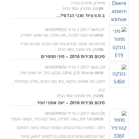
מחפרון
,
מחפרון ג'ון דיר
IN
מגזין
,
מחפרון
,
עמוד הבית
ב.מ.וו ציוד מכני הנדסי?…
31 בינואר 2017
/
על ידי
WORDPRESS
תגיות:
מיני באגר למכירה
,
מיני מחפר
,
מיני מחפר למכירה
,
מכירות מיני מחפר
,
מכירות ציוד מכני הנדסי
,
מכירות צמ"ה
IN
מגזין
,
מיני מחפר
,
עמוד הבית
סיכום מכירות 2016 – מיני מחפרים
29 בינואר 2017
/
על ידי
WORDPRESS
תגיות:
Norcar
,
JCB
,
GEHL
,
בובקט
,
גהל
,
יעה אופני זעיר
,
ליגונג
,
מיני מעמיס
,
נורקאר
,
ציוד מכני הנדסי
,
צמ"ה
,
קטרפילר
,
קייס
IN
מגזין
,
מיני מעמיס
,
עמוד הבית
סיכום מכירות 2016 – יעה אופני זעיר
26 בינואר 2017
/
על ידי
WORDPRESS
תגיות:
באגר וולוו
,
באגר למכירה
,
באגר קטרפילר
,
הבאגר הנמכר
ביותר
,
המחפר הגדול בעולם
,
המחפר הנמכר ביותר
,
הפסקת
ייצור מפלסות ומחפרונים בוולבו
,
כף למחפר דוסאן
,
מחפר