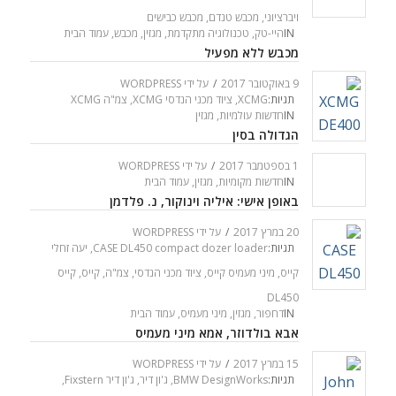
ויברציוני
,
מכבש טנדם
,
מכבש כבישים
IN
היי-טק
,
טכנולוגיה מתקדמת
,
מגזין
,
מכבש
,
עמוד הבית
מכבש ללא מפעיל
9 באוקטובר 2017
/
על ידי
WORDPRESS
תגיות:
XCMG
,
ציוד מכני הנדסי XCMG
,
צמ"ה XCMG
IN
חדשות עולמיות
,
מגזין
הגדולה בסין
1 בספטמבר 2017
/
על ידי
WORDPRESS
IN
חדשות מקומיות
,
מגזין
,
עמוד הבית
באופן אישי: איליה וינוקור, נ. פלדמן
20 במרץ 2017
/
על ידי
WORDPRESS
תגיות:
CASE DL450 compact dozer loader
,
יעה זחלי
קייס
,
מיני מעמיס קייס
,
ציוד מכני הנדסי
,
צמ"ה
,
קייס
,
קייס
DL450
IN
דחפור
,
מגזין
,
מיני מעמיס
,
עמוד הבית
אבא בולדוזר, אמא מיני מעמיס
15 במרץ 2017
/
על ידי
WORDPRESS
תגיות:
BMW DesignWorks
,
ג'ון דיר
,
ג'ון דיר Fixstern
,