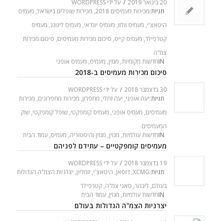
20 בינואר 2019
/
על ידי
WORDPRESS
תגיות:
מכירות מעמיסים 2018
,
מכירות שופלים בישראל
,
מעמיס
היטאצ'י
,
מעמיס וולוו
,
מעמיס יונדאי
,
מעמיס ליגונג
,
מעמיס
קטרפילר
,
מעמיס קייס
,
סיכום מכירות מעמיסים
,
סיכום מכירות
צמ"ה
IN
חדשות מקומיות
,
מגזין
,
מעמיס
,
מעמיס אופני
סיכום מכירות מעמיסים ב-2018
30 בדצמבר 2018
/
על ידי
WORDPRESS
תגיות:
יעה אופני
,
יעה זחלי
,
מחפרון
,
מכירות מחפרונים
,
מכירות
מעמיסים
,
מעמיס אופני
,
מעמיס קומפקטי
,
שופל קומפקטי
,
שוק
המעמיסים
IN
חדשות עולמיות
,
מגזין
,
מגזין והיסטוריה
,
מעמיס
,
עמוד הבית
מעמיסים קומפקטיים – עתידם לפניהם
19 בדצמבר 2018
/
על ידי
WORDPRESS
תגיות:
XCMG
,
דוסאן
,
היטאצ'י
,
זומליון
,
יצרניות הצמ"ה הגדולות
בעולם
,
ליבהר
,
סאני צמ"ה
,
קטרפילר
IN
חדשות עולמיות
,
מגזין
,
עמוד הבית
יצרניות הצמ"ה הגדולות בעולם