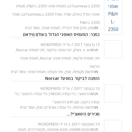
LeTourneau L-2350
,
מעמיס אופני P&H L-2350
,
מעמיס
אופני הגדול בעולם
,
שופל
,
שופל LeTourneau L-2350
,
שופל
P&H L-2350
IN
מגזין
,
מיכון וציוד היברידי
,
מעמיס אופני
,
עמוד הבית
נמכר: המעמיס האופני הגדול בעולם (וידאו)
13 בדצמבר 2017
/
על ידי
WORDPRESS
תגיות:
א. ע. צאלון
,
יעה אופני נורקאר
,
מיני מעמיס Norcar
,
מיני מעמיס נורקאר
,
מעמיס אופני Norcar
,
מעמיס אופני
נורקאר
IN
חדשות מקומיות
,
מגזין
,
מיני מעמיס
,
מעמיס אופני
,
עמוד הבית
הזמנה לביקור במפעל Norcar
10 בנובמבר 2017
/
על ידי
WORDPRESS
תגיות:
היטאצ'י
,
כלי עבודה HiKOKI
,
כלי עבודה היטאצ'י
,
כלי
עבודה היקוקי
,
שם חדש להיטאצ'י
IN
חדשות עולמיות
,
כלי עבודה ואביזרים
,
מגזין
,
עמוד הבית
מכירים היטאצ'י?…
10 באוקטובר 2017
/
על ידי
WORDPRESS
תגיות:
מכבש HAMM
,
מכבש אוטונומי
,
מכבש דרכים
,
מכבש