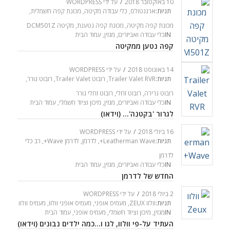
10 באוקטובר 2018
/
על ידי
WORDPRESS
תגיות:
ארגנטולס
,
כלי עבודה מקיטה
,
מכונת קפה חשמלית
,
מכונת קפה מקיטה
,
מכונת קפה נטענת
,
מקיטה DCM501Z
IN
כלי עבודה ואביזרים
,
מגזין
,
עמוד הבית
קפה נטען ממקיטה
14 באוגוסט 2018
/
על ידי
WORDPRESS
תגיות:
Trailer Valet RVR
,
רובוט Trailer Valet
,
רובוט גורר
,
רובוט גרירה
,
רובוט זחלי
,
רובוט זחלי גורר
IN
כלי עבודה ואביזרים
,
מגזין
,
מיכון וציוד חשמלי
,
עמוד הבית
לגרור 'בקטנה'… (וידאו)
16 ביולי 2018
/
על ידי
WORDPRESS
תגיות:
Leatherman Wave+
,
לדרמן
,
לדרמן Wave+
,
רב כלי
לדרמן
IN
כלי עבודה ואביזרים
,
מגזין
,
עמוד הבית
החדש של לדרמן
2 ביולי 2018
/
על ידי
WORDPRESS
תגיות:
וולוו ZEUX
,
מעמיס אופני
,
מעמיס אופני וולוו
,
מעמיס וולוו
IN
מגזין
,
מיכון וציוד חשמלי
,
מעמיס אופני
,
עמוד הבית
העתיד על-פי וולוו, לגו ו…כמה ילדים נבונים (וידאו)