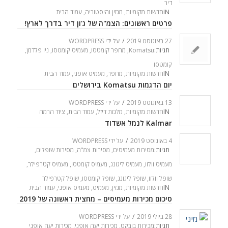
דיר
IN
חדשות מקומיות
,
מגזין והיסטוריה
,
עמוד הבית
פרטים ראשונים: הצמ"ה של ג'ון דיר בדרך לארץ!
27 באוגוסט 2019
/
על ידי
WORDPRESS
תגיות:
Komatsu
,
מחפר קומטסו
,
מעמיס קומטסו
,
ניו פלדמן
,
קומטסו
IN
חדשות מקומיות
,
מחפר
,
מעמיס אופני
,
עמוד הבית
יום הדגמות Komatsu בירושלים
13 באוגוסט 2019
/
על ידי
WORDPRESS
IN
חדשות מקומיות
,
מלגזת דיזל
,
עמוד הבית
,
ציוד הרמה
Kalmar לנמל אשדוד
4 באוגוסט 2019
/
על ידי
WORDPRESS
תגיות:
מסירות מעמיסים
,
מסירות צמ"ה
,
מסירות שופלים
,
מעמיס וולוו
,
מעמיס ליגונג
,
מעמיס קומטסו
,
מעמיס קטרפילר
,
שופל וולוו
,
שופל ליגונג
,
שופל קומטסו
,
שופל קטרפילר
IN
חדשות מקומיות
,
מגזין
,
מעמיס
,
מעמיס אופני
,
עמוד הבית
סיכום מכירות מעמיסים – מחצית ראשונה של 2019
28 ביולי 2019
/
על ידי
WORDPRESS
תגיות:
מכירות בובקט
,
מכירות יעה אופני
,
מכירות יעה אופני