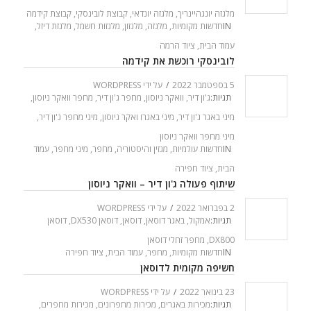
מלגזה יונגהיינריך
,
מלגזה יונדאי
,
קבוצת לובינסקי
,
קבוצת קידמה
IN
חדשות מקומיות
,
מלגזה
,
מלגזון
,
מלגזות חשמל
,
מלגזת דיזל
,
עמוד הבית
,
ציוד הרמה
לובינסקי רוכשת את קידמה
5 בספטמבר 2022
/
על ידי
WORDPRESS
תגיות:
ג'ון דיר
,
וואקר ניוסון
,
מחפר ג'ון דיר
,
מחפר וואקר ניוסון
,
מיני באגר ג'ון דיר
,
מיני באגרו ואקר ניוסון
,
מיני מחפר ג'ון דיר
,
מיני מחפר וואקר ניוסון
IN
חדשות עולמיות
,
מגזין והיסטוריה
,
מחפר
,
מיני מחפר
,
עמוד
הבית
,
ציוד חפירה
שיתוף פעולה ג'ון דיר – וואקר ניוסון
2 בפברואר 2022
/
על ידי
WORDPRESS
תגיות:
אמקול
,
באגר דוסאן
,
דוסאן
,
דוסאן DX530
,
דוסאן
DX800
,
מחפר זחלי דוסאן
IN
חדשות מקומיות
,
מחפר
,
עמוד הבית
,
ציוד חפירה
חשיפה מקומית לדוסאן
23 בינואר 2022
/
על ידי
WORDPRESS
תגיות:
מכירות באגרים
,
מכירות מחפרונים
,
מכירות מחפרים
,