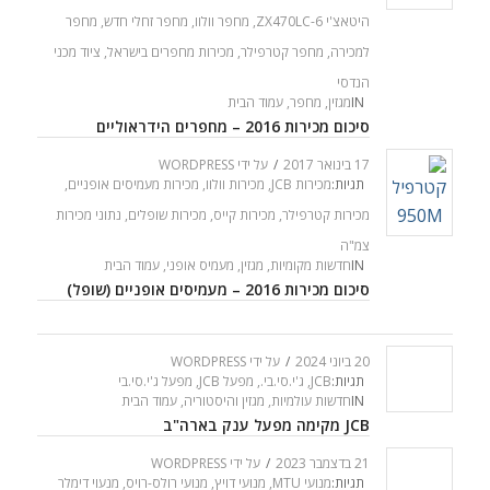
היטאצ'י ZX470LC-6
,
מחפר וולוו
,
מחפר זחלי חדש
,
מחפר
למכירה
,
מחפר קטרפילר
,
מכירות מחפרים בישראל
,
ציוד מכני
הנדסי
IN
מגזין
,
מחפר
,
עמוד הבית
סיכום מכירות 2016 – מחפרים הידראוליים
17 בינואר 2017
/
על ידי
WORDPRESS
תגיות:
מכירות JCB
,
מכירות וולוו
,
מכירות מעמיסים אופניים
,
מכירות קטרפילר
,
מכירות קייס
,
מכירות שופלים
,
נתוני מכירות
צמ"ה
IN
חדשות מקומיות
,
מגזין
,
מעמיס אופני
,
עמוד הבית
סיכום מכירות 2016 – מעמיסים אופניים (שופל)
20 ביוני 2024
/
על ידי
WORDPRESS
תגיות:
JCB
,
ג'י.סי.בי.
,
מפעל JCB
,
מפעל ג'י.סי.בי
IN
חדשות עולמיות
,
מגזין והיסטוריה
,
עמוד הבית
JCB מקימה מפעל ענק בארה"ב
21 בדצמבר 2023
/
על ידי
WORDPRESS
תגיות:
מנועי MTU
,
מנועי דויץ
,
מנועי רולס-רויס
,
מנעוי דימלר