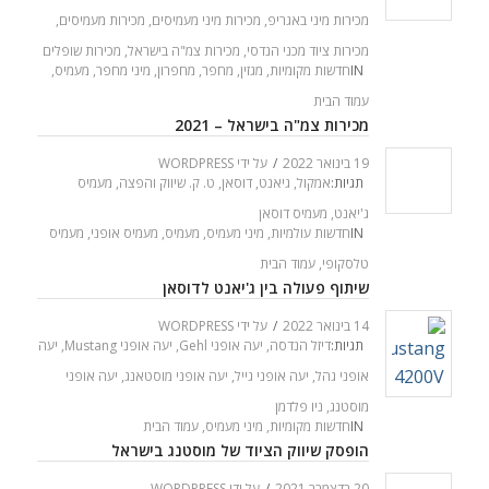
מכירות מיני באגריפ
,
מכירות מיני מעמיסים
,
מכירות מעמיסים
,
מכירות ציוד מכני הנדסי
,
מכירות צמ"ה בישראל
,
מכירות שופלים
IN
חדשות מקומיות
,
מגזין
,
מחפר
,
מחפרון
,
מיני מחפר
,
מעמיס
,
עמוד הבית
מכירות צמ"ה בישראל – 2021
19 בינואר 2022
/
על ידי
WORDPRESS
תגיות:
אמקול
,
גיאנט
,
דוסאן
,
ט. ק. שיווק והפצה
,
מעמיס
ג'יאנט
,
מעמיס דוסאן
IN
חדשות עולמיות
,
מיני מעמיס
,
מעמיס
,
מעמיס אופני
,
מעמיס
טלסקופי
,
עמוד הבית
שיתוף פעולה בין ג'יאנט לדוסאן
14 בינואר 2022
/
על ידי
WORDPRESS
תגיות:
דיזל הנדסה
,
יעה אופני Gehl
,
יעה אופני Mustang
,
יעה
אופני גהל
,
יעה אופני גייל
,
יעה אופני מוסטאנג
,
יעה אופני
מוסטנג
,
ניו פלדמן
IN
חדשות מקומיות
,
מיני מעמיס
,
עמוד הבית
הופסק שיווק הציוד של מוסטנג בישראל
20 בדצמבר 2021
/
על ידי
WORDPRESS