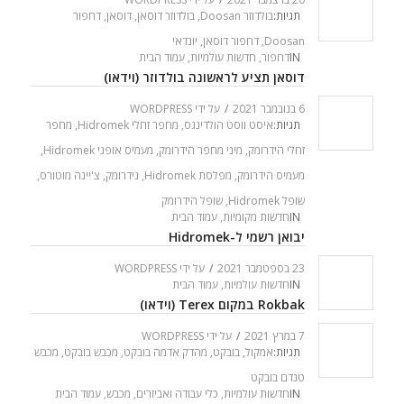
תגיות:
בולדוזר Doosan
,
בולדוזר דוסאן
,
דוסאן
,
דחפור
Doosan
,
דחפור דוסאן
,
יונדאי
IN
דחפור
,
חדשות עולמיות
,
עמוד הבית
דוסאן תציע לראשונה בולדוזר (וידאו)
6 בנובמבר 2021
/
על ידי
WORDPRESS
תגיות:
איסט ווסט הולדינגס
,
מחפר זחלי Hidromek
,
מחפר
זחלי הידרומק
,
מיני מחפר הידרומק
,
מעמיס אופני Hidromek
,
מעמיס הידרומק
,
מפלסת Hidromek
,
נידרומק
,
צ'יינה מוטורס
,
שופל Hidromek
,
שופל הידרומק
IN
חדשות מקומיות
,
עמוד הבית
יבואן רשמי ל-Hidromek
23 בספטמבר 2021
/
על ידי
WORDPRESS
IN
חדשות עולמיות
,
עמוד הבית
Rokbak במקום Terex (וידאו)
7 במרץ 2021
/
על ידי
WORDPRESS
תגיות:
אמקול
,
בובקט
,
מהדק אדמה בובקט
,
מכבש בובקט
,
מכבש
טנדם בובקט
IN
חדשות עולמיות
,
כלי עבודה ואביזרים
,
מכבש
,
עמוד הבית