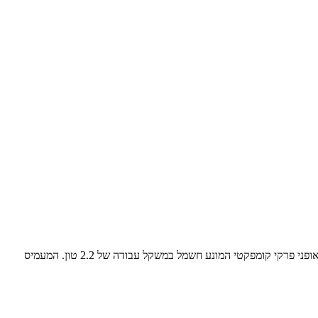
קייס SL22EV מיועד לעבודות באתרים רגישי-רעש וזיהום ומציע זמן עבודה של 5-6 שעות בין טעינות חטיבת הצמ"ה של קייס (CASE) משיקה מעמיס אופני פרקי קומפקטי המונע חשמל במשקל עבודה של 2.2 טון. המעמיס