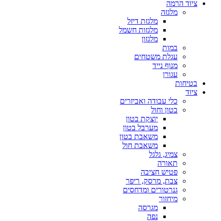
ציוד הרמה
מלגזה
מלגזת דיזל
מלגזות חשמל
מלגזון
במות
עגלת משטחים
מנוף נייד
עגורן
בטיחות
ציוד
כלי עבודה ואביזרים
בטון וחול
יוצקת בטון
מערבל בטון
משאבת בטון
משאבת חול
צמיג, גלגל
תאורה
פטיש חציבה
צבת, מרסק, ריפר
גנרטורים ומדחסים
מיחזור
מגרסה
נפה