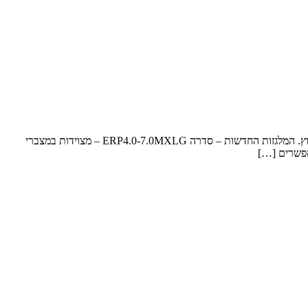
ייל משיקה מלגזות חשמליות בטווחי הרמה של 4-7 טון ייל (Yale) משיקה סדרת מלגזות חשמליות בקטגוריית ה-4-7 טון המיועדות למצע מעורב – פנים וחוץ. המלגזות החדשות – סדרה ERP4.0-7.0MXLG – מצוידות במצברי