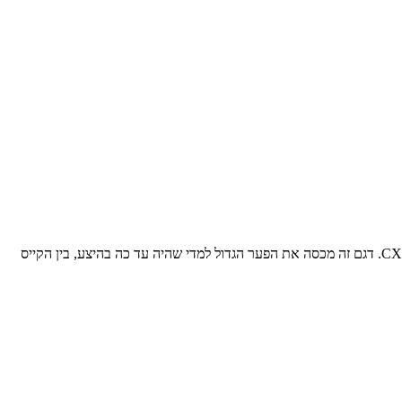
הדגם החדש נועד לצמצם פערים במשקלי הכלים בהיצע היצרנית קייס () מרחיבה את היצע המיני מחפרים שלה עם השקת דגם 5.0 טון חדש: קייס CX50D. דגם זה מכסה את הפער הגדול למדי שהיה עד כה בהיצע, בין הקייס