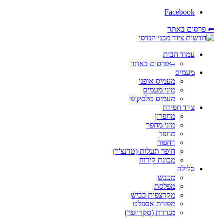
Facebook
⬅ פרסום באתר
עמוד הבית
⇦פרסום באתר
מעמיס
מעמיס אופני
מיני מעמיס
מעמיס טלסקופי
ציוד חפירה
מחפרון
מיני מחפר
מחפר
דחפור
חופר תעלות (טרנצ'ר)
מכונת קידוח
סלילה
מכבש
מפלסת
מקרצפות כביש
מפזרת אספלט
מגרדת (סקרייפר)