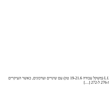
וולוו L110H ו-L120H מקבלים מנועים מעודכנים ומתקדמים יותר וולוו משיקה את דגמי המעמיסים וולוו L110H (משקל עבודה 18-20.7 טון) ו-וולוו L120H (משקל עבודה 19-21.6 טון) עם שינויים ועדכונים, כאשר העיקרים