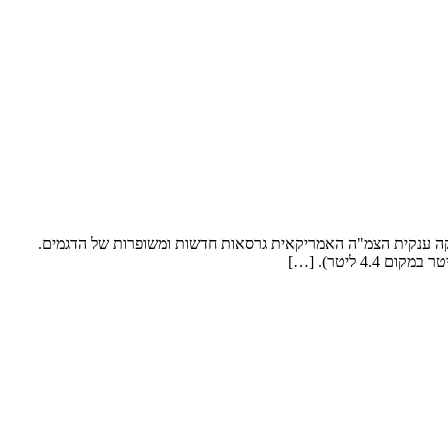
450 מקבלים רענון מקיף לאחר 7 שנות ייצור שבע שנים לאחר השקת צמד המחפרונים של קטרפילר (Caterpillar) – ה-440 וה-450 משיקה ענקית הצמ"ה האמריקאית גרסאות חדשות ומשופרות של הדגמים.