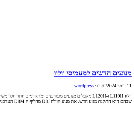
מנועים חדשים למעמיסי וולוו
11 ביולי 2024
/
על ידי
wordpress
שבהם הוא התקנת מנוע חדש. את מנוע הוולוו D8J מחליף ה-D8M העדכני והמתקדם יותר. למרות ירידה קלה בהספק – מ-268 ל-256 כ"ס ב-L110H ומ-276 ל-272 […]