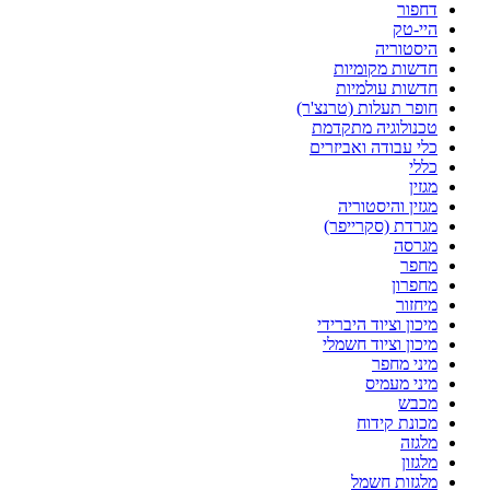
דחפור
היי-טק
היסטוריה
חדשות מקומיות
חדשות עולמיות
חופר תעלות (טרנצ'ר)
טכנולוגיה מתקדמת
כלי עבודה ואביזרים
כללי
מגזין
מגזין והיסטוריה
מגרדת (סקרייפר)
מגרסה
מחפר
מחפרון
מיחזור
מיכון וציוד היברידי
מיכון וציוד חשמלי
מיני מחפר
מיני מעמיס
מכבש
מכונת קידוח
מלגזה
מלגזון
מלגזות חשמל