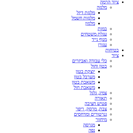
ציוד הרמה
מלגזה
מלגזת דיזל
מלגזות חשמל
מלגזון
במות
עגלת משטחים
מנוף נייד
עגורן
בטיחות
ציוד
כלי עבודה ואביזרים
בטון וחול
יוצקת בטון
מערבל בטון
משאבת בטון
משאבת חול
צמיג, גלגל
תאורה
פטיש חציבה
צבת, מרסק, ריפר
גנרטורים ומדחסים
מיחזור
מגרסה
נפה