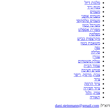
מלגזת דיזל
מנוף נייד
מעמיס
מעמיס אופני
מעמיס טלסקופי
מערבל בטון
מפזרת אספלט
מפלסת
מקרצפות כביש
משאבת בטון
נפה
סלילה
עגורן
עגלת משטחים
עמוד הבית
פטיש חציבה
צבת, מרסק, ריפר
ציוד
ציוד הרמה
ציוד חפירה
צמיג, גלגל
תאורה
דוא"ל:
dani.steinmann@gmail.com