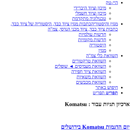
היי-טק
מיכון וציוד היברידי
מיכון וציוד חשמלי
טכנולוגיה מתקדמת
מגזין והיסטוריה
כתבות מגזין ציוד כבד, היסטוריה של ציוד כבד,
כתבות ציוד כבד, ציוד מכני הנדסי, צמ"ה
חדשות עולמיות
חדשות מקומיות
היסטוריה
מגזין
השוואת כלי צמ"ה
השוואת טרקטורים
השוואת מעמיסים ◄ שופלים
השוואת ציוד חפירה
השוואת משאיות
השוואת מכבשים
חיפוש באתר
תפריט
תפריט
ארכיון תגיות עבור :
Komatsu
יום הדגמות Komatsu בירושלים