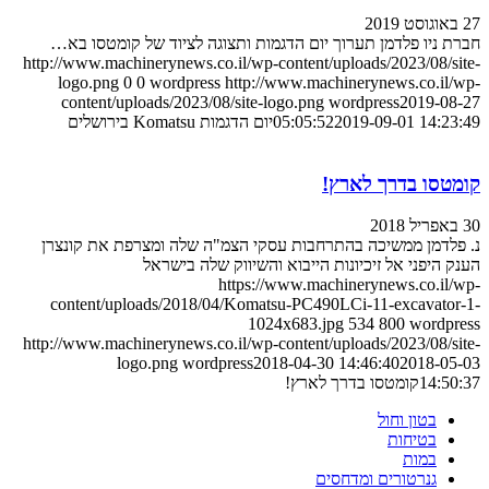
27 באוגוסט 2019
חברת ניו פלדמן תערוך יום הדגמות ותצוגה לציוד של קומטסו בא…
http://www.machinerynews.co.il/wp-content/uploads/2023/08/site-
logo.png
0
0
wordpress
http://www.machinerynews.co.il/wp-
content/uploads/2023/08/site-logo.png
wordpress
2019-08-27
2019-09-01 14:23:49
05:05:52
יום הדגמות Komatsu בירושלים
קומטסו בדרך לארץ!
30 באפריל 2018
נ. פלדמן ממשיכה בהתרחבות עסקי הצמ"ה שלה ומצרפת את קונצרן
הענק היפני אל זיכיונות הייבוא והשיווק שלה בישראל
https://www.machinerynews.co.il/wp-
content/uploads/2018/04/Komatsu-PC490LCi-11-excavator-1-
1024x683.jpg
534
800
wordpress
http://www.machinerynews.co.il/wp-content/uploads/2023/08/site-
logo.png
wordpress
2018-04-30 14:46:40
2018-05-03
14:50:37
קומטסו בדרך לארץ!
בטון וחול
בטיחות
במות
גנרטורים ומדחסים