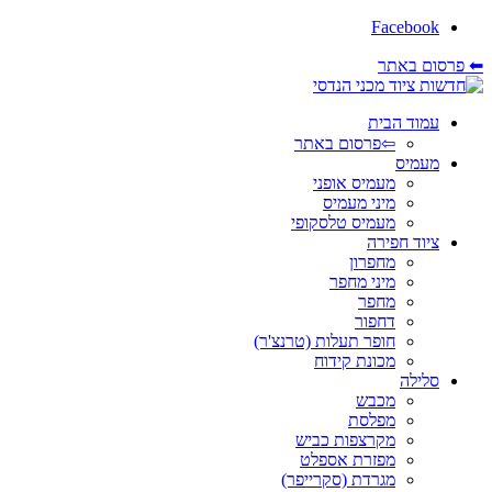
Facebook
⬅ פרסום באתר
עמוד הבית
⇦פרסום באתר
מעמיס
מעמיס אופני
מיני מעמיס
מעמיס טלסקופי
ציוד חפירה
מחפרון
מיני מחפר
מחפר
דחפור
חופר תעלות (טרנצ'ר)
מכונת קידוח
סלילה
מכבש
מפלסת
מקרצפות כביש
מפזרת אספלט
מגרדת (סקרייפר)