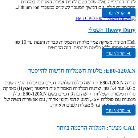
לינדה הגרמנייה עולה שלב בטכנולוגיית אגירת האנרגיה במלגזות
החשמליות שלה, עם המשך המעבר לשימוש במצברי lithium-ion...
◄ קרא/י עוד
Heavy Duty חשמלי
Heli הסינית משיקה צמד מלגזות חשמליות כבדות והנפת עד 10 טון
בשקט מופתי וללא פליטת מזהמים. הנה הפרטים...
◄ קרא/י עוד
E80-120XN: מלגזות חשמליות חדשות להייסטר
סדרה E80-120XN החדשה כוללת שלושה דגמים עם יכולת הרמה שבין
כ-3.6 ועד 5.4 טון. יצרנית המלגזות האמריקאית הייסטר (Hyster) משיקה
סדרת מלגזות חשמליות חדשה בת 3 דגמים בשם E80-120XN. כולן
מוצעות עם סוללות 36V, הינע קדמי והיגוי אחורי, עם אפשרות הטיה של
מוט ההרמה האנכי עד 5 מעלות לפנים ולאחור...
◄ קרא/י עוד
CAT מציגה: המלגזה החכמה ביותר