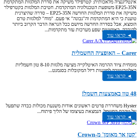
אינטליגנציה מלאכותית: קטרפילר משיקה את סדרת המלגזות המתקדמת
EP25-35N משופעת הטכנולוגיה המתקדמת. חטיבת המלגזות בקטרפילר
משיקה את סדרת המלגזות החדשה EP25-35N – סדרה שהיצרנית
טוענת כי היא המתקדמת וה"נבונה" אי פעם. "מוח" למלגזות טרם
הומצא, אבל בסדרה החדשה מיושם ככל הנראה הדבר הקרוב ביותר
להגדרה, באמצעות שפע מערכות עזר מתקדמות...
◄ קרא/י עוד
Carer – האופציה החשמלית
מומחית ציוד ההרמה האיטלקייה מציעה מלגזות 8-10 טון חשמליות
כאלטרנטיבה למונעות דיזל המקובלות בסגמנט...
◄ קרא/י עוד
48 טון באמצעות חשמל!
Hyster משחררת פרטים ראשונים אודות משנעת מכולות כבדה שתפעל
על טהרת החשמל, הנמצאת בעיצומו של הליך פיתוח...
◄ קרא/י עוד
'קטן אך מאומן' מ-Crown