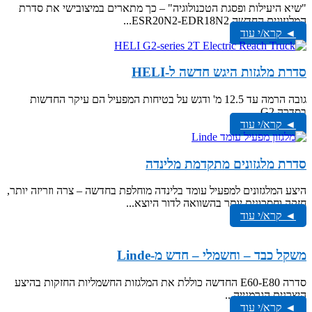
"שיא היעילות ופסגת הטכנולוגיה" – כך מתארים במיצובישי את סדרת
המלגזונים החדשה ESR20N2-EDR18N2...
◄ קרא/י עוד
סדרת מלגזות היגש חדשה ל-HELI
גובה הרמה עד 12.5 מ' ודגש על בטיחות המפעיל הם עיקר החדשות
בסדרה G2...
◄ קרא/י עוד
סדרת מלגזונים מתקדמת מלינדה
היצע המלגזונים למפעיל עומד בלינדה מוחלפת בחדשה – צרה וזריזה יותר,
חזקה וחסכונית יותר בהשוואה לדור היוצא...
◄ קרא/י עוד
משקל כבד – וחשמלי – חדש מ-Linde
סדרה E60-E80 החדשה כוללת את המלגזות החשמליות החזקות בהיצע
היצרנית הגרמנייה...
◄ קרא/י עוד