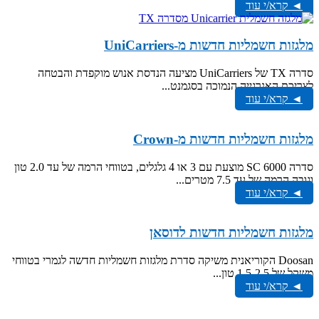
◄ קרא/י עוד
מלגזות חשמליות חדשות מ-UniCarriers
סדרה TX של UniCarriers מציעה הנדסת אנוש מוקפדת והבטחה
לצריכת האנרגייה הנמוכה בסגמנט...
◄ קרא/י עוד
מלגזות חשמליות חדשות מ-Crown
סדרה SC 6000 מוצעת עם 3 או 4 גלגלים, בטווחי הרמה של עד 2.0 טון
וגובה הרמה של עד 7.5 מטרים...
◄ קרא/י עוד
מלגזות חשמליות חדשות לדוסאן
Doosan הקוריאנית משיקה סדרת מלגזות חשמליות חדשה לגמרי בטווחי
משקל של 1.5-2.5 טון...
◄ קרא/י עוד