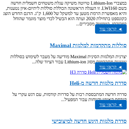
במצברי Lithium-Ion טויוטה משיקה עגלת משטחים חשמלית חדשה
בשם LWI160. זו העגלה הראשונה הכוללת סוללות ליתיום-איון נטענות,
והיא מאפשרת הרמת מטען עד למשקל של 1,600 ק"ג. הדגם החדש הוצג
כקונספט בתחילת 2020 ועתה הוא הבשיל לכדי מוצר מוגמר שהוחל
במכירתו. בטויוטה מסבירים...
◄ קרא/י עוד
סוללות מתקדמות למלגזות Maximal
יצרנית המלגזות הסינית Maximal מודיעה על מעבר לשימוש בסוללות
נטענות מתקדמות מסוג Lithium-ion עבור הציוד שלה...
◄ קרא/י עוד
סדרת מלגזות חדשה מ-Heli
סדרה חדשה המתבססת רבות על סדרות קודמות, עם דגש עקרי על
הנדסת האנוש והנוחות עבור המפעיל...
◄ קרא/י עוד
סדרת מלגזות היגש חדשה למיצובישי