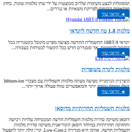
המסוגלות לבצע משימות שלרוב מבוצעות על ידי שתי מלגזות שונות. בחוץ
מותאמים הדגמים לפריקת משאיות או נגררים...
◄ קרא/י עוד
מלגזת 1.8 טון חדשה ליונדאי
יונדאי 18BT-9 החשמלית החדשה מציעה מפרט מקובל בקטגוריה בכל
הקשור לביצועים, אך סטנדרט חדש בכל הקשור לבטיחות בעבודה...
◄ קרא/י עוד
מלגזות לינדה משופרות
היצרנית הגרמנייה מציעה מעתה מלגזות חשמליות עם מצברי lithium-ion
בעלי עוצמה גבוהה יותר והמאפשרים טווח פעולה ארוך יותר...
◄ קרא/י עוד
מלגזות חשמליות תחרותיות מדוסאן
דוסאן משיקה סדרת מלגזות חשמליות חדשה המבטיחה עלויות רכישה
ותחזוקה תחרותיות במיוחד דוסאן הקוריאנית משיקה סדרת מלגזות
חשמליות חדשה, אותה היא מגדירה כ-Low-Cost, קרי: זולה יותר לתפעול