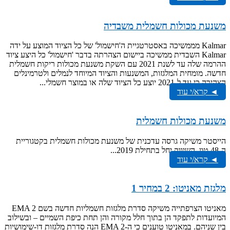
משנעת מכולות חשמלית משבדיה
Kalmar מממשיכה באסטרטגיית ה'חישמול' של כל הציוד המוצע על ידה
Kalmar השבדית ממשיכה ביישום הצהרתה בדבר 'חישמול' כל היצע ציוד
ההרמה שלה עד לשנת 2021 עם השקת משנעת מכולות ריקות חשמלית
חדשה. מומחית המלגזות, המשנעות והציוד המיוחד לנמלים ולטרמינלים
הצהירה כי עד ל-2021 יוצע כל הציוד שלה או במוצר חשמלי...
◄ קרא/י עוד
משנעת מכולות חשמלית
הייסטר משיקה גרסה עדכנית של משנעת מכולות חשמלית בקטגוריית
ה-48 טון. השיווק יחל בתחילת 2019...
◄ קרא/י עוד
מלגזת מאניטו: 2 במחיר 1
מאניטו הצרפתייה משיקה סדרת מלגזות חשמליות חדשה בשם EMA 2
המיועדות לתפקד הן בתוך חלל מקורה והן תחת כיפת השמיים – ובשילוב
בין שניהם. במאניטו טוענים כי ה-EMA 2 הנה סדרת מלגזות דו-שימושיות