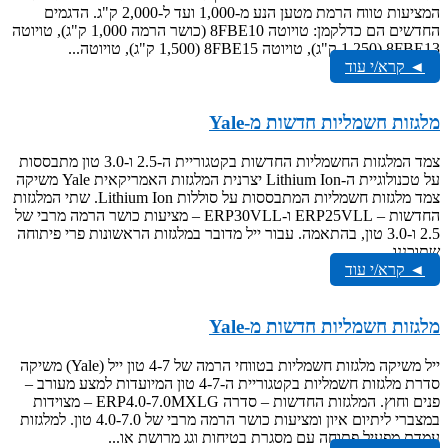
המציעות טווח הרמת מטען הנע מ-1,000 ועד ל-2,000 ק"ג. הדגמים
החדשים הם כדלקמן: טויוטה 8FBE10 (כושר הרמה 1,000 ק"ג), טויוטה
8FBE13 (1,250 ק"ג), טויוטה 8FBE15 (1,500 ק"ג), טויוטה...
◄ קרא/י עוד
מלגזות חשמליות חדשות מ-Yale
צמד המלגזות החשמליות החדשות בקטגוריית ה-2.5 ו-3.0 טון מתבססות
על טכנולוגיית ה-Lithium Ion יצרנית המלגזות האמריקאית Yale משיקה
צמד מלגזות חשמליות המתבססות על סוללות Lithium Ion. שתי המלגזות
החדשות – ERP25VLL ו-ERP30VLL – מציעות כושר הרמה מרבי של
2.5 ו-3.0 טון, בהתאמה. עבור ייל מדובר במלגזות הראשונות פרי פיתוחה
שתוכננו...
◄ קרא/י עוד
מלגזות חשמליות חדשות מ-Yale
ייל משיקה מלגזות חשמליות בטווחי הרמה של 4-7 טון ייל (Yale) משיקה
סדרת מלגזות חשמליות בקטגוריית ה-4-7 טון המיועדות למצע מעורב –
פנים וחוץ. המלגזות החדשות – סדרה ERP4.0-7.0MXLG – מצוידות
במצברי ליתיום איון ומציעות כושר הרמה מרבי של 4.0-7.0 טון. למלגזות
עמדת מפעיל פתוחה עם מסגרת בטיחות וגג מרושת או...