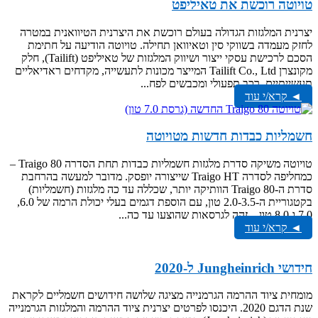
טויוטה רוכשת את טאיליפט
יצרנית המלגזות הגדולה בעולם רוכשת את היצרנית הטיוואנית במטרה
לחזק מעמדה בשווקי סין וטאיוואן תחילה. טויוטה הודיעה על חתימת
הסכם לרכישת עסקי ייצור ושיווק המלגזות של טאיליפט (Tailift), חלק
מקונצרן Tailift Co., Ltd המייצר מכונות לתעשייה, מקדחים ראדיאליים
תעשייתיים, רכב תפעולי ומכבשים לפח...
◄ קרא/י עוד
חשמליות כבדות חדשות מטויוטה
טויוטה משיקה סדרת מלגזות חשמליות כבדות תחת הסדרה Traigo 80 –
כמחליפה לסדרה Traigo HT שייצורה יופסק. מדובר למעשה בהרחבת
סדרת ה-Traigo 80 הוותיקה יותר, שכללה עד כה מלגזות (חשמליות)
בקטגוריית ה-2.0-3.5 טון, עם הוספת דגמים בעלי יכולת הרמה של 6.0,
7.0 ו-8.0 טון – זהה לגרסאות שהוצעו עד כה...
◄ קרא/י עוד
חידושי Jungheinrich ל-2020
מומחית ציוד ההרמה הגרמנייה מציגה שלושה חידושים חשמליים לקראת
שנת הדגם 2020. היכנסו לפרטים יצרנית ציוד ההרמה והמלגזות הגרמנייה