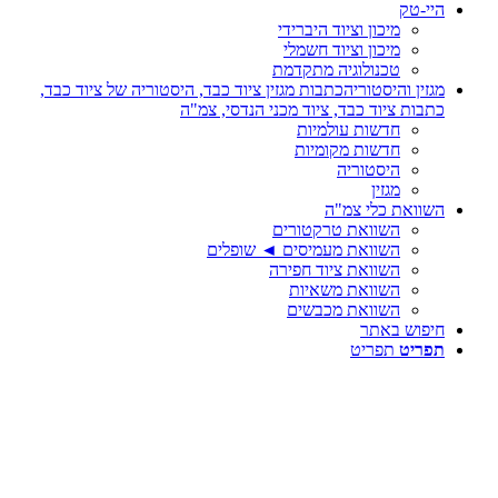
היי-טק
מיכון וציוד היברידי
מיכון וציוד חשמלי
טכנולוגיה מתקדמת
מגזין והיסטוריה
כתבות מגזין ציוד כבד, היסטוריה של ציוד כבד,
כתבות ציוד כבד, ציוד מכני הנדסי, צמ"ה
חדשות עולמיות
חדשות מקומיות
היסטוריה
מגזין
השוואת כלי צמ"ה
השוואת טרקטורים
השוואת מעמיסים ◄ שופלים
השוואת ציוד חפירה
השוואת משאיות
השוואת מכבשים
חיפוש באתר
תפריט
תפריט