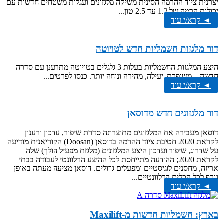
יצרנית ציוד ההרמה הסינית משיקה מלגזונים ועגלות משטחים חדשות עם
יכולות הרמה של 1.2 עד 2.5 טון...
◄ קרא/י עוד
דור מלגזות חשמליות חדש לטויוטה
היצע המלגזות החשמליות בעלות 3 גלגלים בטויוטה מתרענן עם סדרה
חדשה – משופרת, יעילה, מהירה ונוחה יותר. כנסו לפרטים...
◄ קרא/י עוד
דור מלגזונים חדש מדוסאן
דוסאן מעבירה את המלגזונים מתוצרתה סדרת שיפור, עדכון ורענון
לקראת 2020 חטיבת ציוד ההרמה בדוסאן (Doosan) הקוריאנית מודיעה
על שדרוג, שיפור ועדכון היצע המלגזונים (מלגזת מפעיל הולך) שלה
לקראת 2020; ההודעה מתייחסת לכל ההיצע הרלוונטי לעבודה בבתי
אריזה, מחסנים לוגיסטיים ומפעלים גדולים. דוסאן מציעה מעתה באופן
גורף לכל הכלים הרלוונטיים...
◄ קרא/י עוד
בארץ: חשמליות חדשות מ-Maxilift