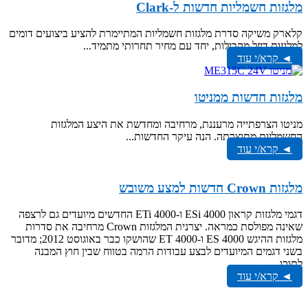
מלגזות חשמליות חדשות ל-Clark
קלארק משיקה סדרת מלגזות חשמליות המתיימרת להציע ביצועים דומים
למלגזות דיזל מקבילות, יחד עם מחיר תחרותי מתמיד...
◄ קרא/י עוד
מלגזות חדשות ממניטו
מניטו הצרפתייה מרעננת, מרחיבה ומחדשת את היצע המלגזות
החשמליות מתוצרתה. הנה עיקר החדשות...
◄ קרא/י עוד
מלגזות Crown חדשות למצע משובש
דגמי מלגזות קראון ESi 4000 ו-ETi 4000 החדשים מיועדים גם לרצפה
שאינה מפולסת כמראה. יצרנית המלגזות Crown מרחיבה את סדרות
מלגזות ההיגש ES 4000 ו-ET 4000 שהושקו כבר באוגוסט 2012; מדובר
בשני דגמים המיועדים לבצע עבודות הרמה בטווח שבין חוץ המבנה
לתוכו...
◄ קרא/י עוד