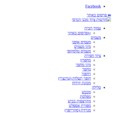
Facebook
⬅ פרסום באתר
עמוד הבית
⇦פרסום באתר
מעמיס
מעמיס אופני
מיני מעמיס
מעמיס טלסקופי
ציוד חפירה
מחפרון
מיני מחפר
מחפר
דחפור
חופר תעלות (טרנצ'ר)
מכונת קידוח
סלילה
מכבש
מפלסת
מקרצפות כביש
מפזרת אספלט
מגרדת (סקרייפר)