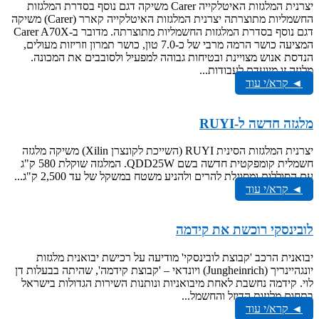
יצרנית המלגזות האיטלקייה Carer משיקה דגם נוסף בסדרת המלגזות
החשמליות מתוצרתה יצרנית המלגזות האיטלקייה קארר (Carer) משיקה
דגם נוסף בסדרת המלגזות החשמליות מתוצרתה. מדובר ב-Carer A70X
המציעה כושר הרמה מרבי של כ-7.0 טון, כושר תמרון וזריזות מעולים,
הנדסת אנוש מצויינת ובטיחות גבוהה למפעיל ולסובבים את המכונה.
מלגזה זו מיועדת לעבודות...
◄ קרא/י עוד
מלגזה חדשה ל-RUYI
יצרנית המלגזות הסינית RUYI (השייכת לקונצרן Xilin) משיקה מלגזה
חשמלית קומפקטית חדשה בשם QDD25W. המלגזה שוקלת 580 ק"ג
עם הסוללות ומסוגלת להרים ולהניע משטח במשקל של עד 2,500 ק"ג...
◄ קרא/י עוד
לובינסקי רוכשת את קידמה
יבואנית הרכב 'קבוצת לובינסקי' מודיעה על רכישת יבואנית מלגזות
יונגהיינריך (Jungheinrich) ויונדאי – 'קבוצת קידמה', שהיתה בבעלות דן
לוי. קידמה נחשבת לאחת מיבואניות ונותנות השירות הגדולות בישראל
בתחום מלגזות הדיזל והחשמל...
◄ קרא/י עוד