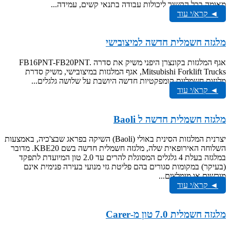
מאומה בכל הקשור ליכולות עבודה בתנאי קשים, עמידה...
◄ קרא/י עוד
מלגזה חשמלית חדשה למיצובישי
אגף המלגזות בקונצרן היפני משיק את סדרה FB16PNT-FB20PNT.
Mitsubishi Forklift Trucks, אגף המלגזות במיצובישי, משיק סדרת
מלגזות חשמליות קומפקטיות חדשה היושבת על שלושה גלגלים...
◄ קרא/י עוד
מלגזה חשמלית חדשה ל Baoli
יצרנית המלגזות הסינית באולי (Baoli) השיקה בפראג שבצ'כיה, באמצעות
השלוחה האירופאית שלה, מלגזה חשמלית חדשה בשם KBE20. מדובר
במלגזה בעלת 4 גלגלים המסוגלת להרים עד 2.0 טון המיועדת לתפקד
(בעיקר) במקומות סגורים בהם פליטת גזי מנועי בעירה פנימית אינם
מורשים או מומלצים...
◄ קרא/י עוד
מלגזה חשמלית 7.0 טון מ-Carer