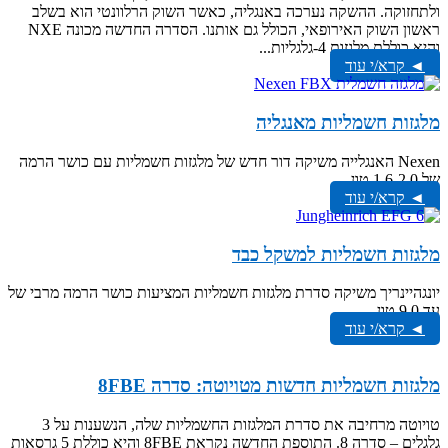
ולתחזוקה. ההשקה נערכה באנגליה, כאשר השוק הרלוונטי הוא בשלב
ראשון השוק האירופאי, הכולל גם אותנו. הסדרה החדשה מכונה NXE
והיא כוללת מלגזות 4-גלגליות...
◄ קרא/י עוד
מלגזות חשמליות מאנגליה
Nexen האנגלייה משיקה דור חדש של מלגזות חשמליות עם כושר הרמה
של 1.6-2.0 טון...
◄ קרא/י עוד
מלגזות חשמליות למשקל כבד
יונגהיינריך משיקה סדרת מלגזות חשמליות המציעות כושר הרמה מרבי של
עד 9.0 טון...
◄ קרא/י עוד
מלגזות חשמליות חדשות מטויוטה: סדרה 8FBE
טויוטה מרחיבה את סדרת המלגזות החשמליות שלה, הנשענות על 3
גלגלים – סדרה 8. התוספת החדשה נקראת 8FBE והיא כוללת 5 גרסאות