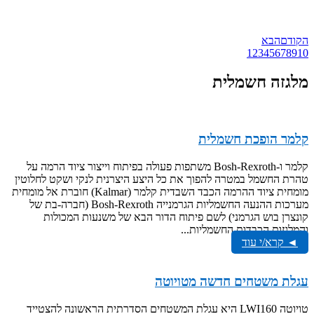
הקודם
הבא
1
2
3
4
5
6
7
8
9
10
מלגזה חשמלית
קלמר הופכת חשמלית
קלמר ו-Bosh-Rexroth משתפות פעולה בפיתוח וייצור ציוד הרמה על
טהרת החשמל במטרה להפוך את כל היצע היצרנית לנקי ושקט לחלוטין
מומחית ציוד ההרמה הכבד השבדית קלמר (Kalmar) חוברת אל מומחית
מערכות ההנעה החשמליות הגרמנייה Bosh-Rexroth (חברה-בת של
קונצרן בוש הגרמני) לשם פיתוח הדור הבא של משנעות המכולות
והמלגזות הכבדות החשמליות...
◄ קרא/י עוד
עגלת משטחים חדשה מטויוטה
טויוטה LWI160 היא עגלת המשטחים הסדרתית הראשונה להצטייד