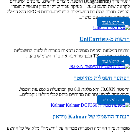
יונגהיינריך (Jungheinrich) חושפת מוצרים חדשים, עדכונים ושיפורים
לקראת שנת הדגם 2020 – בעיקר עבור שווקי הבניין ותעשיית חומרי
הבנייה. סדרת המלגזות החשמליות הבינוניות-כבדות EFG 6 היא המילה
האחרונה בתחום; עם כושר...
◄ קרא/י עוד
חדשות מ-UniCarriers
יצרנית המלגזות היפנית מוסיפה גרסאות סגורות למלגזות החשמליות
החדשות מסדרה TX ובכך מרחיבה את טווח השימוש בהן...
◄ קרא/י עוד
הפתעה חשמלית מהייסטר
הייסטר J8.0XN היא מלגזת 8.0 טון המופעלת באמצעות חשמל,
והמבטיחה להציע יתרונות מהותיים ביחס לכלי דיזל/גז מקבילים...
◄ קרא/י עוד
העתיד החשמלי של Kalmar (וידאו)
מומחית ציוד ההרמה השבדית מכריזה על "חישמול" מלא של כל ההיצע