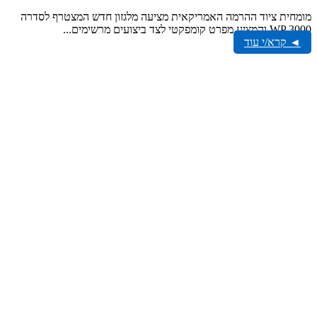
מומחית ציוד ההרמה האמריקאית מציעה מלגזון חדש המצטרף לסדרה
WP 3000 והמציע מפרט קומפקטי לצד ביצועים מרשימים...
◄ קרא/י עוד