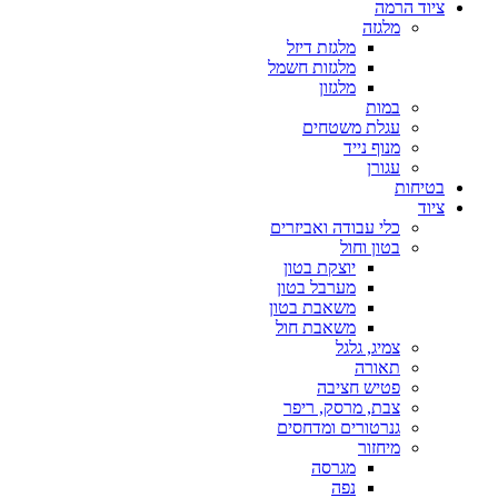
ציוד הרמה
מלגזה
מלגזת דיזל
מלגזות חשמל
מלגזון
במות
עגלת משטחים
מנוף נייד
עגורן
בטיחות
ציוד
כלי עבודה ואביזרים
בטון וחול
יוצקת בטון
מערבל בטון
משאבת בטון
משאבת חול
צמיג, גלגל
תאורה
פטיש חציבה
צבת, מרסק, ריפר
גנרטורים ומדחסים
מיחזור
מגרסה
נפה