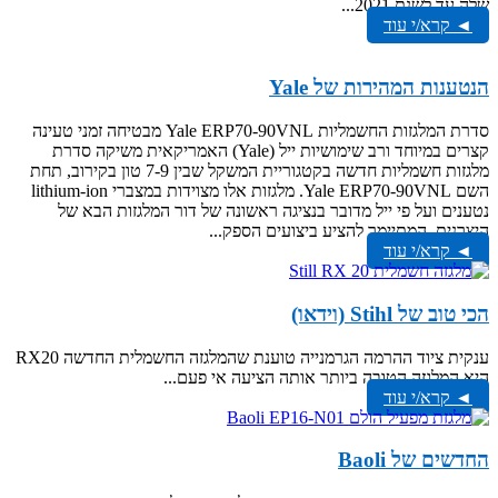
שלה עד לשנת 2021...
◄ קרא/י עוד
הנטענות המהירות של Yale
סדרת המלגזות החשמליות Yale ERP70-90VNL מבטיחה זמני טעינה
קצרים במיוחד ורב שימושיות ייל (Yale) האמריקאית משיקה סדרת
מלגזות חשמליות חדשה בקטגוריית המשקל שבין 7-9 טון בקירוב, תחת
השם Yale ERP70-90VNL. מלגזות אלו מצוידות במצברי lithium-ion
נטענים ועל פי ייל מדובר בנציגה ראשונה של דור המלגזות הבא של
היצרנית, המתיימר להציע ביצועים הספק...
◄ קרא/י עוד
הכי טוב של Stihl (וידאו)
ענקית ציוד ההרמה הגרמנייה טוענת שהמלגזה החשמלית החדשה RX20
היא המלגזה הטובה ביותר אותה הציעה אי פעם...
◄ קרא/י עוד
החדשים של Baoli