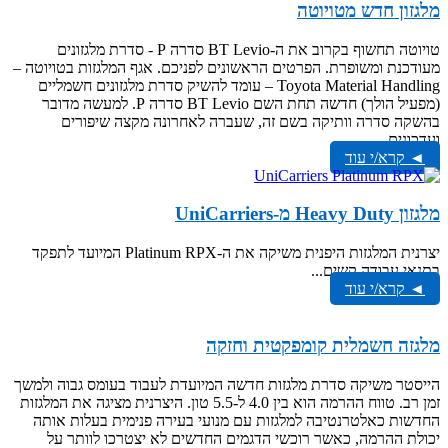
מלגזון חדש מטויוטה
טויוטה תחשוף בקרוב את ה-BT Levio סדרה P - סדרת מלגזונים
מעודכנת ומשופרת. הפרטים הראשונים לפניכם. אגף המלגזות בטויוטה –
Toyota Material Handling – עומד להשיק סדרת מלגזונים חשמליים
(מפעיל הולך) חדשה תחת השם BT Levio סדרה P. למעשה מדובר
בהשקה סדרה וותיקה בשם זה, שעברה לאחרונה מקצה שיפורים
ועדכונים...
◄ קרא/י עוד
מלגזון Heavy Duty מ-UniCarriers
יצרנית המלגזות היפנית משיקה את ה-Platinum RPX המיועד לתפקד
בתנאי עבודה קשים...
◄ קרא/י עוד
מלגזה חשמלית קומפקטית וחזקה
הייסטר משיקה סדרת מלגזות חדשה המיועדת לעבוד בעומס גבוה ולמשך
זמן רב. טווח ההרמה הוא בין 4.0 ל-5.5 טון. היצרנית מציגה את המלגזות
החדשות כאלטרנטיבה למלגזות עם מנועי בעירה פנימית בעלות אותה
יכולת ההרמה, כאשר רוכשי הדגמים החדשים לא יצטרכו לוותר על