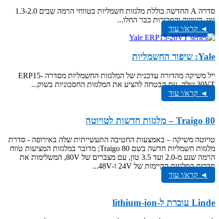
סדרה A החדשה כוללת מלגזות חשמליות בטווחי הרמה שבים 1.3-2.0
טון. השיווק והמכירות כבר החלו...
◄ קרא/י עוד
Yale: שיפור החשמליות
ייל משיקה מהדורה עדכנית של המלגזות החשמליות מסדרה ERP15-
20VT שלה, עם הבטחה להציע את המלגזות החסכוניות בשוק...
◄ קרא/י עוד
Traigo 80 – מלגזות חדשות לטויוטה
טויוטה משיקה – באמצעות החטיבה התעשייתית שלה באירופה - סדרת
מלגזות חשמליות חדשה בשם Traigo 80; מדובר במלגזות המציעות טווח
הרמה שנע מ-2.0 ועד 3.5 טון, עם מצברים של 80V, המשלימות את
סדרות המלגזות הקיימות של 24V ו-48V...
◄ קרא/י עוד
Linde עוברת ל-lithium-ion