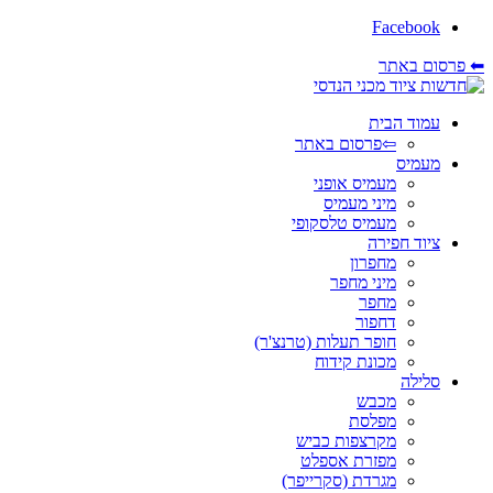
Facebook
רסום באתר
עמוד הבית
⇦פרסום באתר
מעמיס
מעמיס אופני
מיני מעמיס
מעמיס טלסקופי
ציוד חפירה
מחפרון
מיני מחפר
מחפר
דחפור
חופר תעלות (טרנצ'ר)
מכונת קידוח
סלילה
מכבש
מפלסת
מקרצפות כביש
מפזרת אספלט
מגרדת (סקרייפר)