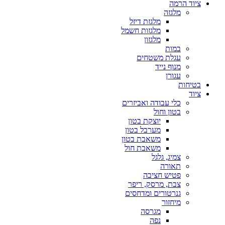
ציוד הרמה
מלגזה
מלגזת דיזל
מלגזות חשמל
מלגזון
במות
עגלת משטחים
מנוף נייד
עגורן
בטיחות
ציוד
כלי עבודה ואביזרים
בטון וחול
יוצקת בטון
מערבל בטון
משאבת בטון
משאבת חול
צמיג, גלגל
תאורה
פטיש חציבה
צבת, מרסק, ריפר
גנרטורים ומדחסים
מיחזור
מגרסה
נפה