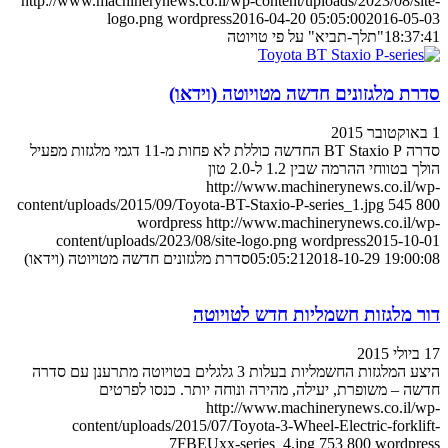
http://www.machinerynews.co.il/wp-content/uploads/2023/08/s
logo.png
wordpress
2016-04-20 05:05:00
2016-05
18:3
"תלך-תביא" על פי טויוטה
ת מלגזונים חדשה מטויוטה (וידאו)
סדרה BT Staxio P החדשה כוללת לא פחות מ-11 דגמי מלגזות מפעיל
טווחי ההרמה שבין 1.2 ל-2.0 טון
http://www.machinerynews.co.il
content/uploads/2015/09/Toyota-BT-Staxio-P-series_1.jpg
545
wordpress
http://www.machinerynews.co.il
content/uploads/2023/08/site-logo.png
wordpress
2015-10
2018-10-29 19:0
05:05:21
סדרת מלגזונים חדשה מטויוטה (וידאו)
 מלגזות חשמליות חדש לטויוטה
היצע המלגזות החשמליות בעלות 3 גלגלים בטויוטה מתרענן עם סדרה
 – משופרת, יעילה, מהירה ונוחה יותר. כנסו לפרטים
http://www.machinerynews.co.il
content/uploads/2015/07/Toyota-3-Wheel-Electric-forkl
7FBEUxx-series_4.jpg
753
800
wordp