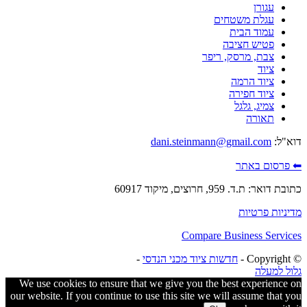
עגורן
עגלת משטחים
עמוד הבית
פטיש חציבה
צבת, מרסק, ריפר
ציוד
ציוד הרמה
ציוד חפירה
צמיג, גלגל
תאורה
"ל:
dani.steinmann@gmail.com
רסום באתר
ר: ת.ד. 959, חרוצים, מיקוד 60917
יות פרטיות
Compare Business Serv
חדשות ציוד מכני הנדסי
-
 למעלה
We use cookies to ensure that we give you the best experienc
our website. If you continue to use this site we will assume that