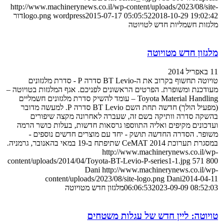
http://www.machinerynews.co.il/wp-content/uploads/2023/08/s
2018-10-29 19:0
2015-07-17 05:05:52
wordpress
logo.png
דור
ות חשמליות חדש לטויוטה
זון חדש מטויוטה
טויוטה תחשוף בקרוב את ה-BT Levio סדרה P - סדרת מלגזונים
כנת ומשופרת. הפרטים הראשונים לפניכם. אגף המלגזות בטויוטה –
Toyota Material Handling – עומד להשיק סדרת מלגזונים חשמליים
(מפעיל הולך) חדשה תחת השם BT Levio סדרה P. למעשה מדובר
ה סדרה וותיקה בשם זה, שעברה לאחרונה מקצה שיפורים
ונים מקיפים ואליה התווספו גרסאות חדשות, בעלות כושר הרמה
ר. הסדרה החדשה תושק - יחד עם מוצרים חדשים נוספים -
 CeMAT 2014 שתיפתח ב-19 במאי בהאנובר, גרמניה.
http://www.machinerynews.co.il
content/uploads/2014/04/Toyota-BT-Levio-P-series1-1.jpg
571
Dani
http://www.machinerynews.co.il
content/uploads/2023/08/site-logo.png
Dani
2014-0
2023-09-09 08:5
06:06:53
מלגזון חדש מטויוטה
וטה: ליין חדש של עגלות משטחים