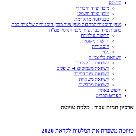
היי-טק
מיכון וציוד היברידי
מיכון וציוד חשמלי
טכנולוגיה מתקדמת
מגזין והיסטוריה
כתבות מגזין ציוד כבד, היסטוריה של ציוד כבד,
כתבות ציוד כבד, ציוד מכני הנדסי, צמ"ה
חדשות עולמיות
חדשות מקומיות
היסטוריה
מגזין
השוואת כלי צמ"ה
השוואת טרקטורים
השוואת מעמיסים ◄ שופלים
השוואת ציוד חפירה
השוואת משאיות
השוואת מכבשים
חיפוש באתר
תפריט
תפריט
יון תגיות עבור :
מלגזה טויוטה
וטה משפרת את המלגזות לקראת 2020