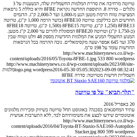
טויוטה מרחיבה את סדרת המלגזות החשמליות שלה, הנשענות על 3
גלגלים – סדרה 8. התוספת החדשה נקראת 8FBE והיא כוללת 5 גרסאות
המציעות טווח הרמת מטען הנע מ-1,000 ועד ל-2,000 ק"ג. הדגמים
החדשים הם כדלקמן: טויוטה 8FBE10 (כושר הרמה 1,000 ק"ג), טויוטה
8FBE13 (1,250 ק"ג), טויוטה 8FBE15 (1,500 ק"ג), טויוטה 8FBE18
(כ-1,750 ק"ג) וטויוטה 8FBE20 המסוגלת להרים עד 2,000 ק"ג מטען.
המנוע החשמלי המניע את המלגזות החדשות מספק 48 וולט וטווח שבין
370 ועד 645 אמפר-שעה מקסימאליים. גובה ההרמה בכל הגרסאות
ת עומד על 198 ס"מ.
http://www.machinerynews.co.il
content/uploads/2016/05/Toyota-8FBE-1.jpg
533
800
wordp
http://www.machinerynews.co.il/wp-content/uploads/2023/08/s
2023-09-09 08:3
2016-05-30 05:05:30
wordpress
logo.png
מלגזות
יות חדשות מטויוטה: סדרה 8FBE
ך-תביא" על פי טויוטה
 המחסנאים בסכנה? באוגוסט תחל טויוטה בשיווק ומכירות מלגזונים
נומיים שידעו לבצע את משימותיהם לבד, ללא התערבות אנושית
http://www.machinerynews.co.il
content/uploads/2016/04/Toyota-BT-Staxio-SAE160-Autopi
Stacker.jpg
800
599
wordp