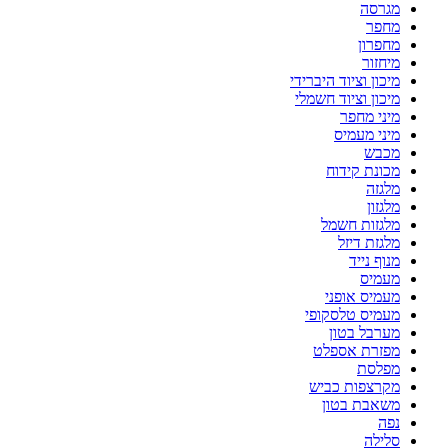
מגרסה
מחפר
מחפרון
מיחזור
מיכון וציוד היברידי
מיכון וציוד חשמלי
מיני מחפר
מיני מעמיס
מכבש
מכונת קידוח
מלגזה
מלגזון
מלגזות חשמל
מלגזת דיזל
מנוף נייד
מעמיס
מעמיס אופני
מעמיס טלסקופי
מערבל בטון
מפזרת אספלט
מפלסת
מקרצפות כביש
משאבת בטון
נפה
סלילה