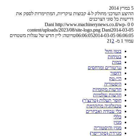
ההיצע העדכני מחולק ל-4 קבוצות עיקריות, המתיימרות לספק את
ות כל סוגי הצרכנים
Dani
http://www.machinerynews.co.il/wp-
content/uploads/2023/08/site-logo.png
Dani
2014-03
2014-03-05 06:0
06:06:05
טויוטה: ליין חדש של עגלות משטחים
- 2
2
1
בטון וחול
בטיחות
במות
גנרטורים ומדחסים
דחפור
היי-טק
היסטוריה
חדשות מקומיות
חדשות עולמיות
חופר תעלות (טרנצ'ר)
טכנולוגיה מתקדמת
כלי עבודה ואביזרים
כללי
מגזין
מגזין והיסטוריה
מגרדת (סקרייפר)