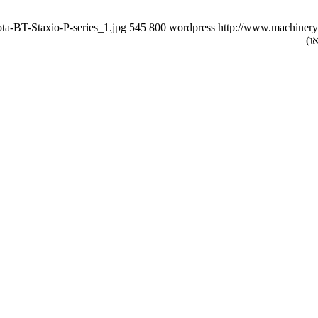
ta-BT-Staxio-P-series_1.jpg
545
800
wordpress
http://www.machineryn
ו)