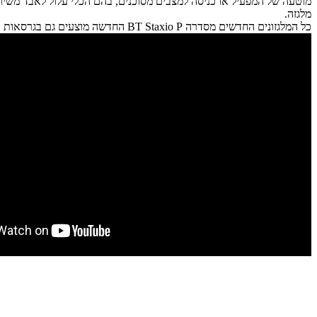
מוטעה של המפעיל או כניסה למצבים מסוכנים, בהם הכלי עלול לאבד משיוו
מלגזה.
כל המלגזונים החדשים מסדרה BT Staxio P החדשה מוצעים גם בגרסאות המותאמות לעבוד בבתי קירור, בתנאי קור קיצוניים. גרסאות אלו יש להזמין מראש.