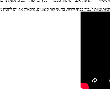
י משקלו ולהתהפך. אגב – מלגזות מפעיל רוכב (הכוללות דרגש מתקפל) נחשב