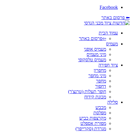
Facebook
⬅ פרסום באתר
עמוד הבית
⇦פרסום באתר
מעמיס
מעמיס אופני
מיני מעמיס
מעמיס טלסקופי
ציוד חפירה
מחפרון
מיני מחפר
מחפר
דחפור
חופר תעלות (טרנצ'ר)
מכונת קידוח
סלילה
מכבש
מפלסת
מקרצפות כביש
מפזרת אספלט
מגרדת (סקרייפר)