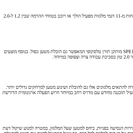
אגף המלגזות בטויוטה (Toyota Material Handling) משיק סדרת מלגזונים חדשה לגמרי עבור השוק האירופאי; סדרה BT Staxio P החדשה כוללת לא פחות מ-11 דגמי מלגזות מפעיל הולך או רוכב בטווחי ההרמה שבין 1.2 ל-2.0
סדרת המלגזונים החדשה מחולקת לשתי קבוצות עיקריות: הדגמים SPE120/140/160/200 מצוידים בתורן קבוע בעוד שבדגמים SPE120L/140L/160L/200L מותקן תורן טלסקופי המאפשר גם הובלת מטען כפול. בנוסף מוצעים
עם יכולת הרמה של עד 6.0 מטרים – לטענת טויוטה הנתון הטוב בקטגוריה – ולמהירות נסיעה של עד 10 קמ"ש, במטרה להתאים מלגזונים אלו גם להובלת ושינוע מטען למרחקים גדולים יותר.
פעיל תוכננה מחדש עם מדרס רחב במיוחד וזרוע הפעלה ארגונומית הדורשת
רות הנסיעה בפניות, ביחס למטען שעל המלגזון, במטרה למנוע שיקול דעת