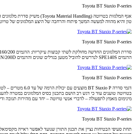
Toyota BT Staxio P-series
טון והיא מהווה למעשה המשך פיתוח והרחבה של היצע המלגזונים של טויו
Toyota BT Staxio P-series
הדגמים SPE140S לנדרשים להוביל מטען בגדלים שונים והדגמים SPE200DN/200D למשימות האינטנסיביות ביותר הכוללות מטען כפול במשקל של עד 2.0 טון בסביבת עבודה צרה וצפופה במיוחד.
Toyota BT Staxio P-series
בטויוטה טוענים עוד כי דגש רב הושם בתכנון בסיס המלגזונים במטרה להע
מינימום מאמץ לתפעולה – לדברי אנשי טויוטה – יחד עם מהירות תגובה ודיו
Toyota BT Staxio P-series
תחת סעיפי הבטיחות נציין את תכנון התורן שנועד לאפשר ראייה מקסימאלי