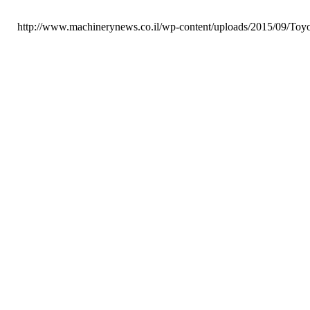
http://www.machinerynews.co.il/wp-content/uploads/2015/09/Toyo