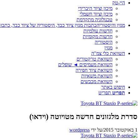
היי-טק
מיכון וציוד היברידי
מיכון וציוד חשמלי
טכנולוגיה מתקדמת
מגזין והיסטוריה
כתבות מגזין ציוד כבד, היסטוריה של ציוד כבד, כתבות
חדשות עולמיות
חדשות מקומיות
היסטוריה
מגזין
השוואת כלי צמ"ה
השוואת טרקטורים
השוואת מעמיסים ◄ שופלים
השוואת ציוד חפירה
השוואת משאיות
השוואת מכבשים
חיפוש באתר
תפריט
תפריט
סדרת מלגזונים חדשה מטויוטה (וידאו)
1 באוקטובר 2015
/
על ידי
wordpress