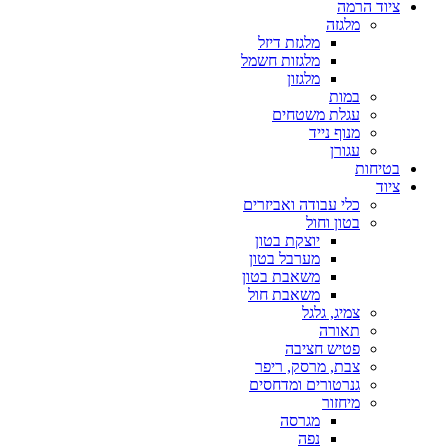
ציוד הרמה
מלגזה
מלגזת דיזל
מלגזות חשמל
מלגזון
במות
עגלת משטחים
מנוף נייד
עגורן
בטיחות
ציוד
כלי עבודה ואביזרים
בטון וחול
יוצקת בטון
מערבל בטון
משאבת בטון
משאבת חול
צמיג, גלגל
תאורה
פטיש חציבה
צבת, מרסק, ריפר
גנרטורים ומדחסים
מיחזור
מגרסה
נפה