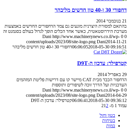
י 30 ו-40 טון חדשים מליבהר
מבר 2014
התאם למסורת היצרנית מונעים גם צמד הדחפורים החדשים באמצעות
ערכת הידרוסטאטית, כאשר אחד הכלים הופך לגדול בעולם בסגמנט זה
Dani
http://www.machinerynews.co.il/wp-
0
content/uploads/2023/08/site-logo.png
Dani
2014-11-2
2018-05-30 09:16:5
06:06:05
דחפורי 30 ו-40 טון חדשים מליבהר
רפילר: עדכון ה-D9T
יל 2014
הדחפור הכבד מבית CAT מיישר קו עם דרישות פליטת המזהמים
דכניות ועל הדרך זוכה לשיפורים ותוספות
Dani
http://www.machinerynews.co.il/wp-
0
content/uploads/2023/08/site-logo.png
Dani
2014-04-2
2018-05-30 09:36:1
06:06:41
קטרפילר: עדכון ה-D9T
ד 1 מ- 2
2
1
בטון וחול
בטיחות
במות