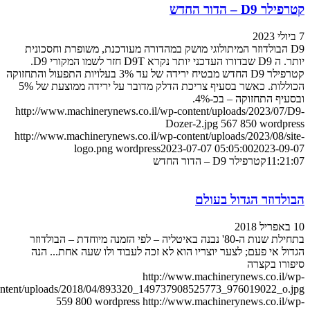
פילר D9 – הדור החדש
2
D9 הבולדוזר המיתולוגי מושק במהדורה מעודכנת, משופרת וחסכונית
יותר. ה D9 שבדורו העדכני יותר נקרא D9T חזר לשמו המקורי D9.
קטרפילר D9 החדש מבטיח ירידה של עד 3% בעלויות התפעול והתחזוקה
הכוללות. כאשר בסעיף צריכת הדלק מדובר על ירידה ממוצעת של 5%
סעיף התחזוקה – בכ-4%.
http://www.machinerynews.co.il/wp-content/uploads/2023/07/D
Dozer-2.jpg
567
850
wordpres
http://www.machinerynews.co.il/wp-content/uploads/2023/08/sit
logo.png
wordpress
2023-07-07 05:05:00
2023-09-0
11:21:
קטרפילר D9 – הדור החדש
בולדוזר הגדול בעולם
יל 2018
בתחילת שנות ה-80' נבנה באיטליה – לפי הזמנה מיוחדת – הבולדוזר
דול אי פעם; לצער יוצריו הוא לא זכה לעבוד ולו שעה אחת... הנה
פורו בקצרה
http://www.machinerynews.co.il/w
content/uploads/2018/04/893320_149737908525773_976019022_o.jp
559
800
wordpress
http://www.machinerynews.co.il/w