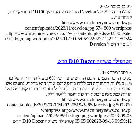
מבר 2023
הבולדוזר החדש של Develon מבוסס על הדוסאן DD100 הוותיק יותר,
אחר עד…
http://www.machinerynews.co.il/w
content/uploads/2023/11/develon.jpg
574
800
wordpres
http://www.machinerynews.co.il/wp-content/uploads/2023/08/sit
2023-11-27 12:57:2
2023-11-29 05:05:32
wordpress
logo.png
דחפור
ש ל-Develon
רפילר משיקה D10 Dozer חדש
2
על פי החברה מציע הדגם החדש שיפור של 6% ביעילות וירידה של עד
8% בעלויות התחזוקה הכוללות ביחס לדגם אותו הוא מחליף. נתונים אלו
פכים דגם זה – לטענת היצרנית – ליעיל ולחסכוני ביותר בקטגוריה שלו
דות למקסימום יכולת דחיפת חומר לליטר דלק.
http://www.machinerynews.co.il/w
content/uploads/2023/08/CM20230519-3d85d-0ccb8.jpg
509
80
wordpress
http://www.machinerynews.co.il/w
content/uploads/2023/08/site-logo.png
wordpress
2023-09-0
2023-09-16 09:59:4
05:05:00
קטרפילר משיקה D10 Dozer חדש