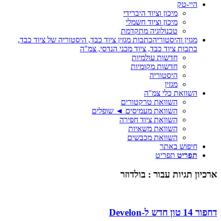
היי-טק
מיכון וציוד היברידי
מיכון וציוד חשמלי
טכנולוגיה מתקדמת
מגזין והיסטוריה
כתבות מגזין ציוד כבד, היסטוריה של ציוד כבד,
כתבות ציוד כבד, ציוד מכני הנדסי, צמ"ה
חדשות עולמיות
חדשות מקומיות
היסטוריה
מגזין
השוואת כלי צמ"ה
השוואת טרקטורים
השוואת מעמיסים ◄ שופלים
השוואת ציוד חפירה
השוואת משאיות
השוואת מכבשים
חיפוש באתר
תפריט
תפריט
רכיון תגיות עבור :
בולדוזר
ר 14 טון חדש ל-Develon