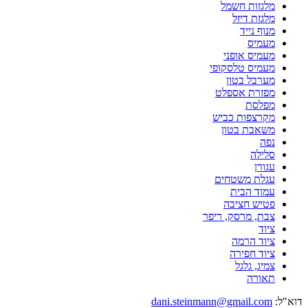
מלגזות חשמל
מלגזת דיזל
מנוף נייד
מעמיס
מעמיס אופני
מעמיס טלסקופי
מערבל בטון
מפזרת אספלט
מפלסת
מקרצפות כביש
משאבת בטון
נפה
סלילה
עגורן
עגלת משטחים
עמוד הבית
פטיש חציבה
צבת, מרסק, ריפר
ציוד
ציוד הרמה
ציוד חפירה
צמיג, גלגל
תאורה
וא"ל:
dani.steinmann@gmail.com