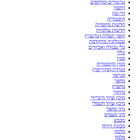
גנרטורים ומדחסים
דחפור
היי-טק
היסטוריה
חדשות מקומיות
חדשות עולמיות
חופר תעלות (טרנצ'ר)
טכנולוגיה מתקדמת
כלי עבודה ואביזרים
כללי
מגזין
מגזין והיסטוריה
מגרדת (סקרייפר)
מגרסה
מחפר
מחפרון
מיחזור
מיכון וציוד היברידי
מיכון וציוד חשמלי
מיני מחפר
מיני מעמיס
מכבש
מכונת קידוח
מלגזה
מלגזון