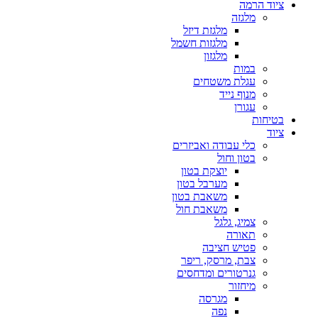
ציוד הרמה
מלגזה
מלגזת דיזל
מלגזות חשמל
מלגזון
במות
עגלת משטחים
מנוף נייד
עגורן
בטיחות
ציוד
כלי עבודה ואביזרים
בטון וחול
יוצקת בטון
מערבל בטון
משאבת בטון
משאבת חול
צמיג, גלגל
תאורה
פטיש חציבה
צבת, מרסק, ריפר
גנרטורים ומדחסים
מיחזור
מגרסה
נפה