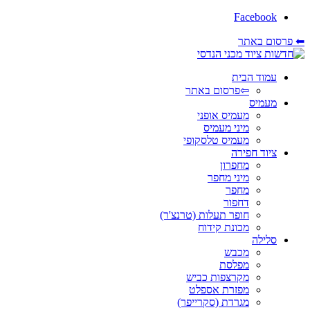
Facebook
 פרסום באתר
עמוד הבית
⇦פרסום באתר
מעמיס
מעמיס אופני
מיני מעמיס
מעמיס טלסקופי
ציוד חפירה
מחפרון
מיני מחפר
מחפר
דחפור
חופר תעלות (טרנצ'ר)
מכונת קידוח
סלילה
מכבש
מפלסת
מקרצפות כביש
מפזרת אספלט
מגרדת (סקרייפר)