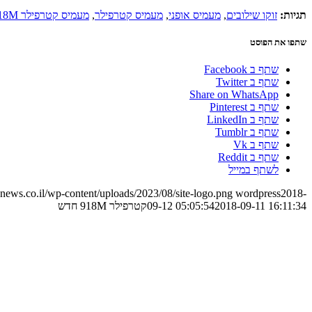
תגיות:
זוקו שילובים
,
מעמיס אופני
,
מעמיס קטרפילר
,
מעמיס קטרפילר 918M
שתפו את הפוסט
שתף ב Facebook
שתף ב Twitter
Share on WhatsApp
שתף ב Pinterest
שתף ב LinkedIn
שתף ב Tumblr
שתף ב Vk
שתף ב Reddit
לשתף במייל
ews.co.il/wp-content/uploads/2023/08/site-logo.png
wordpress
2018-
2018-09-11 16:11:34
09-12 05:05:54
קטרפילר 918M חדש