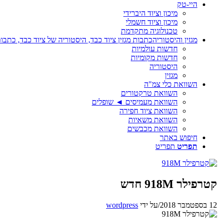
היי-טק
מיכון וציוד היברידי
מיכון וציוד חשמלי
טכנולוגיה מתקדמת
מגזין והיסטוריה
כתבות מגזין ציוד כבד, היסטוריה של ציוד כבד, כתבות
חדשות עולמיות
חדשות מקומיות
היסטוריה
מגזין
השוואת כלי צמ"ה
השוואת טרקטורים
השוואת מעמיסים ◄ שופלים
השוואת ציוד חפירה
השוואת משאיות
השוואת מכבשים
חיפוש באתר
תפריט
תפריט
קטרפילר 918M חדש
12 בספטמבר 2018
/
על ידי
wordpress