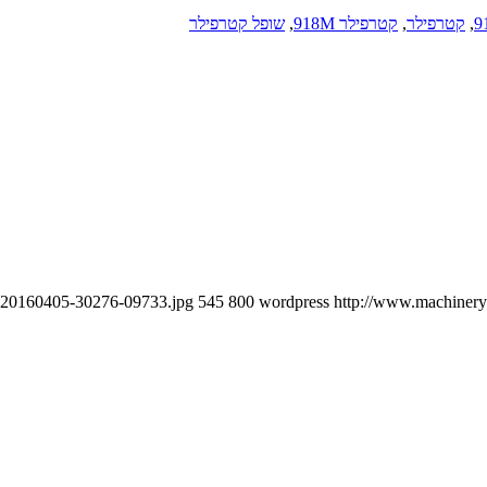
,
קטרפילר
,
קטרפילר 918M
,
שופל קטרפילר
CM20160405-30276-09733.jpg
545
800
wordpress
http://www.machineryn