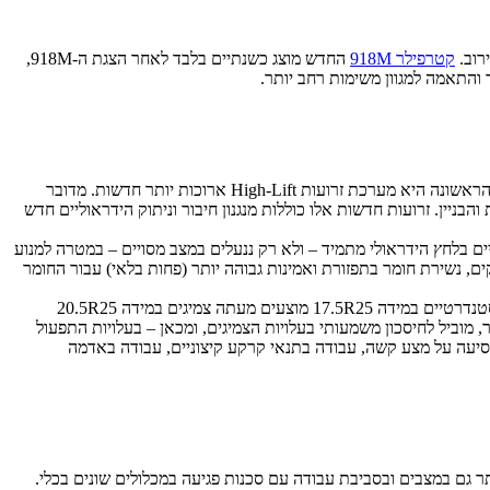
קטרפילר 918M
החדש מוצג כשנתיים בלבד לאחר הצגת ה-918M,
קטרפילר 918M מוצע מעתה עם 4 תוספות חדשות, חלקן תוצענה בתוספת תשלום, וחלק כחלק מעלות הכלי – תלוי במדיניות היבואן המקומי. האופציה הראשונה היא מערכת זרועות High-Lift ארוכות יותר חדשות. מדובר
אות והבניין. זרועות חדשות אלו כוללות מנגנון חיבור וניתוק הידראוליים חדש
ויים בלחץ הידראולי מתמיד – ולא רק ננעלים במצב מסויים – במטרה למנוע
ים, נשירת חומר בתפזורת ואמינות גבוהה יותר (פחות בלאי) עבור החומר
כמעמיס רב תכליתי המיועד, כאמור, למגוון תעשיות ומשימות, מוצע מעתה ה-918M החדש עם מגוון צמיגים 'מהמפעל' רחב ועשיר יותר. אל הצמיגים הסטנדרטיים במידה 17.5R25 מוצעים מעתה צמיגים במידה 20.5R25
עמיס, עמידות טובה יותר בעומסים והארכת חיי הצמיג בעד 20%. הכל יחד, על-פי קטרפילר, מוביל לחיסכון משמעותי בעלויות הצמיגים, ומכאן – בעלויות התפעול
 נסיעה על מצע קשה, עבודה בתנאי קרקע קיצוניים, עבודה באדמה
 לאפשר עבודה יעילה ונוחה יותר גם במצבים ובסביבת עבודה עם סכנות פגיעה במכלולים שונים בכלי.