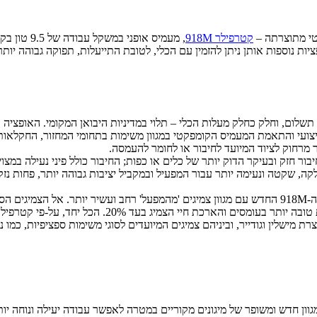
י מתוצרתה –
קטרפילר 918M
, מעמיס אופני במשקל עבודה של 9.5 טון בקירוב.
עדה לשפר את ביצועי והתאמת המעמיס הקומפקטי במגוון משימות בתחומי המחזור, החקל
ר מרחוק לציוד המיועד לחיבור או לחומר להעמסה.
יבור חזק ובעיקר הדוק יותר של כלים או כפות; החיבור כולל פיני נעילה במצ
לקה, שקטה ונעימה יותר עבור המפעיל ובמקביל יציבות גבוהה יותר, פחות נזק
המבטיחים שיפור משמעותי ביכולות האחיזה והדחיפה של המ
ת מישלין וגודייר, וביניהם צמיגים המיועדים לסוגי משימות ספציפיות, כמו
ביב הוא שפור במיגון המעמיס; מעתה מוצע הקטרפילר 918M עם מגוון חדש ומשופר של מיגונים מקוריים במטרה