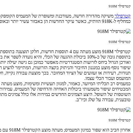
קטרפילר
918M
קטרפילר
משיקה מהדורה חדשה, מעודכנת ומשופרת של המעמיס הקומפקט
כמחליף ל-918K הוותיק, כאשר עיקר החדשות הן באבזור עשיר יותר ובאופציות נוספות אותן ניתן להזמין עם הכלי, לטובת התייעלות, תפוקה גבוהה יותר והתאמה למגוון משימות רחב יותר.
קטרפילר
918M
בתוספת גובה של כ-10% ביכולת ההגעה של הכלי, והיא נו
ואורכן הגדול ביחס לזרועות הסטנדרטיות מאפשר כמובן גם גישה יעילה יות
שיפור נוסף מוצע במנגנון החיבור והניתוק בקצה הזרועות, המתיימר להציע ח
תנודות, רעידות או זעזועים של הציוד המחובר. בכך מוצעת עבודה נקייה, ח
המועמס ועבור הכלי עצמו.
השוטפות של השופל. היצע הצמיגים החדשים במידות אלו כולל צמיגים מתוצר
טובענית, עבודה על שלג וכיו"ב.
קטרפילר
918M
אחרון ח