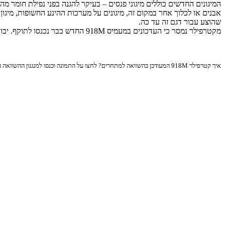
המיגונים החדשים כוללים מיגוני פנסים – בעיקר להגנה בפני נפילת חומר 
אבנים או לכלוך אחר במקום זה, מיגונים על מערכות ההינע החשופות, מיגון 
שהוצע עבור דגם זה עד כה.
מקטרפילר נמסר כי העדכונים במעמיס 918M החדש כבר נכנסו לתוקף. יבואנית קטרפילר לארץ היא חברת זוקו שילובים מחולון.
איך קטרפילר 918M המעודכן בהשוואה למתחרים? לחצו על התמונה וכנסו למנגנון ההשוואה הייחודי שלנו: