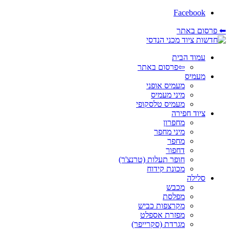
Facebook
⬅ פרסום באתר
עמוד הבית
⇦פרסום באתר
מעמיס
מעמיס אופני
מיני מעמיס
מעמיס טלסקופי
ציוד חפירה
מחפרון
מיני מחפר
מחפר
דחפור
חופר תעלות (טרנצ'ר)
מכונת קידוח
סלילה
מכבש
מפלסת
מקרצפות כביש
מפזרת אספלט
מגרדת (סקרייפר)