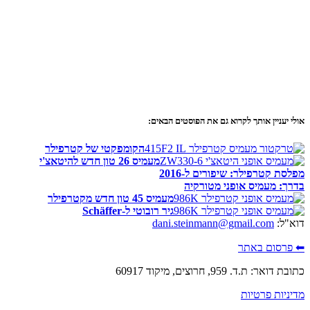
אולי יעניין אותך לקרוא גם את הפוסטים הבאים:
הקומפקטי של קטרפילר
מעמיס 26 טון חדש להיטאצ'י
מפלסת קטרפילר: שיפורים ל-2016
בדרך: מעמיס אופני מטורקיה
מעמיס 45 טון חדש מקטרפילר
גיר רובוטי ל-Schäffer
דוא"ל:
dani.steinmann@gmail.com
⬅ פרסום באתר
כתובת דואר: ת.ד. 959, חרוצים, מיקוד 60917
מדיניות פרטיות