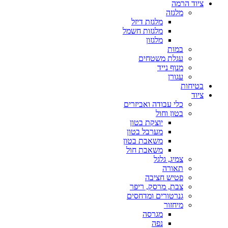
ציוד הרמה
מלגזה
מלגזת דיזל
מלגזות חשמל
מלגזון
במות
עגלת משטחים
מנוף נייד
עגורן
בטיחות
ציוד
כלי עבודה ואביזרים
בטון וחול
יוצקת בטון
מערבל בטון
משאבת בטון
משאבת חול
צמיג, גלגל
תאורה
פטיש חציבה
צבת, מרסק, ריפר
גנרטורים ומדחסים
מיחזור
מגרסה
נפה