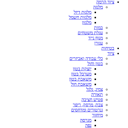
ציוד הרמה
מלגזה
מלגזת דיזל
מלגזות חשמל
מלגזון
במות
עגלת משטחים
מנוף נייד
עגורן
בטיחות
ציוד
כלי עבודה ואביזרים
בטון וחול
יוצקת בטון
מערבל בטון
משאבת בטון
משאבת חול
צמיג, גלגל
תאורה
פטיש חציבה
צבת, מרסק, ריפר
גנרטורים ומדחסים
מיחזור
מגרסה
נפה