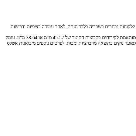
קידוח החדשה שווקה במהלך השנה האחרונה ללקוחות נבחרים בשבדיה בלבד ועתה, לאחר עמידה בציפיות ודרישות
המכונה, הנשלטת מרחוק, שוקלת 9.9 טון ומונעת באמצעות מנוע המייצר 158 כ"ס. מכונת הקידוח החדשה מצויידת במערכת קידוח בסלע COP 1435 המותאמת לקידוחים בקבוצות הקוטר של 45-57 מ"מ או 38-64 מ"מ. עומק
 כפול המתיימר להאריך את חיי הכלי ולמזער נזקים כתוצאה מויברציות ומכות. לפרטים נוספים מיבואנית אטלס