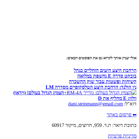
אולי יעניין אותך לקרוא גם את הפוסטים הבאים:
הרחבת היצע היעים הזחליים בגהל
בובקט סדרה E נחשפת במלואה
קשיחות ופשטות עבור שוק ההשכרה
ניו הולנד: הרחבת היצע הטלסקופיים מסדרה LM
הצמיג הגדול בעולם! (וידאו)
וולוו: E מחליף את D
דוא"ל:
dani.steinmann@gmail.com
⬅ פרסום באתר
כתובת דואר: ת.ד. 959, חרוצים, מיקוד 60917
מדיניות פרטיות