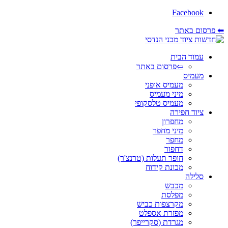
Facebook
⬅ פרסום באתר
עמוד הבית
⇦פרסום באתר
מעמיס
מעמיס אופני
מיני מעמיס
מעמיס טלסקופי
ציוד חפירה
מחפרון
מיני מחפר
מחפר
דחפור
חופר תעלות (טרנצ'ר)
מכונת קידוח
סלילה
מכבש
מפלסת
מקרצפות כביש
מפזרת אספלט
מגרדת (סקרייפר)