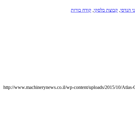
י הנדסי
,
קבוצת בלסקי
,
קודח בורות
http://www.machinerynews.co.il/wp-content/uploads/2015/10/Atla