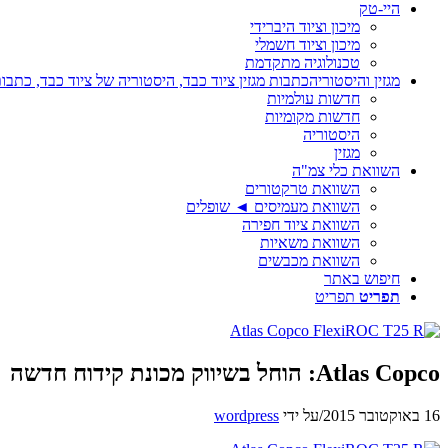
היי-טק
מיכון וציוד היברידי
מיכון וציוד חשמלי
טכנולוגיה מתקדמת
מגזין והיסטוריה
כתבות מגזין ציוד כבד, היסטוריה של ציוד כבד, כתבות
חדשות עולמיות
חדשות מקומיות
היסטוריה
מגזין
השוואת כלי צמ"ה
השוואת טרקטורים
השוואת מעמיסים ◄ שופלים
השוואת ציוד חפירה
השוואת משאיות
השוואת מכבשים
חיפוש באתר
תפריט
תפריט
Atlas Copco: הוחל בשיווק מכונת קידוח חדשה
16 באוקטובר 2015
/
על ידי
wordpress