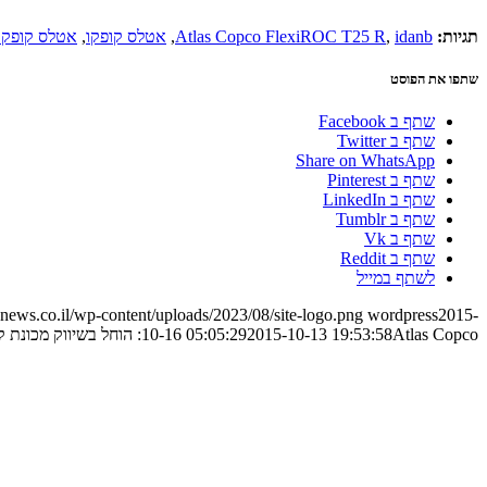
תגיות:
idanb
,
Atlas Copco FlexiROC T25 R
,
אטלס קופקו
,
אטלס קופקו exiROC T25 R
שתפו את הפוסט
שתף ב Facebook
שתף ב Twitter
Share on WhatsApp
שתף ב Pinterest
שתף ב LinkedIn
שתף ב Tumblr
שתף ב Vk
שתף ב Reddit
לשתף במייל
ews.co.il/wp-content/uploads/2023/08/site-logo.png
wordpress
2015-
Atlas Copco: הוחל בשיווק מכונת קידוח חדשה
2015-10-13 19:53:58
10-16 05:05:29