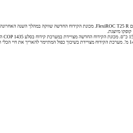
השבדית (Atlas Copco) החלה לשווק מכונת קידוח חדשה בשם FlexiROC T25 R. מכונת ה
קופקו מיוצגת.
הקידוח המרבי עם תורן קבוע הוא 7.4 מ' ועם תורן טלסקופי (אופציה) – 14.8 מ'. מערכת הקידוח מצויידת בשיכוך