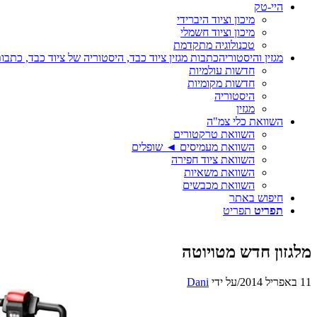
היי-טק
מיכון וציוד היברידי
מיכון וציוד חשמלי
טכנולוגיה מתקדמת
מגזין והיסטוריה
כתבות מגזין ציוד כבד, היסטוריה של ציוד כבד, כתבות
חדשות עולמיות
חדשות מקומיות
היסטוריה
מגזין
השוואת כלי צמ"ה
השוואת טרקטורים
השוואת מעמיסים ◄ שופלים
השוואת ציוד חפירה
השוואת משאיות
השוואת מכבשים
חיפוש באתר
תפריט
תפריט
מלגזון חדש מטויוטה
11 באפריל 2014
/
על ידי
Dani