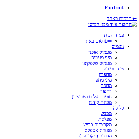
Facebook
⬅ פרסום באתר
עמוד הבית
⇦פרסום באתר
מעמיס
מעמיס אופני
מיני מעמיס
מעמיס טלסקופי
ציוד חפירה
מחפרון
מיני מחפר
מחפר
דחפור
חופר תעלות (טרנצ'ר)
מכונת קידוח
סלילה
מכבש
מפלסת
מקרצפות כביש
מפזרת אספלט
מגרדת (סקרייפר)