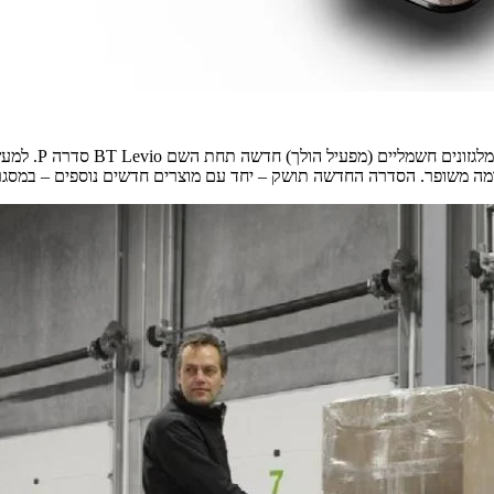
אגף המלגזות בטו
דשה תושק – יחד עם מוצרים חדשים נוספים – במסגרת תערוכת CeMAT 2014 שתיפתח ב-19 במאי בהא