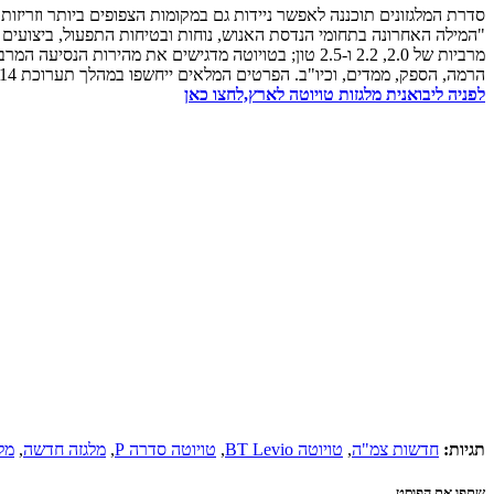
הרמה, הספק, ממדים, וכיו"ב. הפרטים המלאים ייחשפו במהלך תערוכת CeMAT 2014, עם החשיפה המלאה.
לפניה ליבואנית מלגזות טויוטה לארץ,לחצו כאן
תגיות:
חדשות צמ"ה
,
טויוטה BT Levio
,
טויוטה סדרה P
,
מלגזה חדשה
,
מל
שתפו את הפוסט