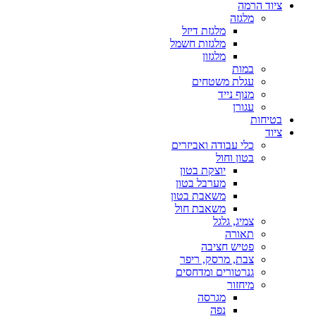
ציוד הרמה
מלגזה
מלגזת דיזל
מלגזות חשמל
מלגזון
במות
עגלת משטחים
מנוף נייד
עגורן
בטיחות
ציוד
כלי עבודה ואביזרים
בטון וחול
יוצקת בטון
מערבל בטון
משאבת בטון
משאבת חול
צמיג, גלגל
תאורה
פטיש חציבה
צבת, מרסק, ריפר
גנרטורים ומדחסים
מיחזור
מגרסה
נפה