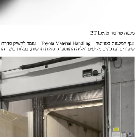
מלגזה טויוטה BT Levio
שיפורים ועדכונים מקיפים ואליה התווספו גרסאות חדשות, בעלות כושר הרמה משופר. הסדרה הח