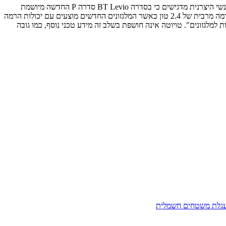
סדרת המלגזונים תוכננה לאפשר ניידות גם במקומות הצפופים ביותר וזריזות גבוהה בעבודה – מבלי לוותר על יציבות ויכולות הרמה, מבטיחים בטויוטה. אנשי היצרנית מדגישים כי בסדרה BT Levio סדרה P החדשה מיושמת
"המילה האחרונה בתחומי הנדסת האנוש, נוחות ובטיחות התפעול, ביצועים מעולים ויעילות מרבית בעבודה", כהגדרתם. עד כה הציעה הסדרה יכולת הרמה מרבית של 2.4 טון כאשר המלגזונים החדשים מוצעים עם יכולות הרמה
 של 12.5 קמ"ש (בדגם ה-LPE250); לטענת היצרנית מדובר "בשיא מהירות למלגזונים". טויוטה אינה חושפת בשלב זה מידע טכני נוסף, כמו גובה
גלת משטחים חשמלית