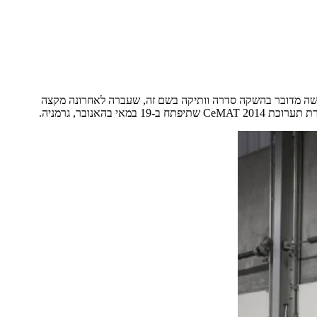
יוטה – Toyota Material Handling – עומד להשיק סדרת מלגזונים חשמליים (מפעיל הולך) חדשה תחת השם BT Levio סדרה P. למעשה מדובר בהשקה סדרה וותיקה בשם זה, שעברה לאחרונה מקצה
נובר, גרמניה.