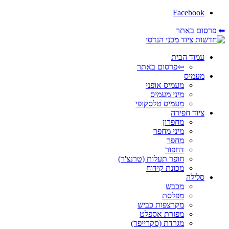
Facebook
⬅ פרסום באתר
עמוד הבית
⇦פרסום באתר
מעמיס
מעמיס אופני
מיני מעמיס
מעמיס טלסקופי
ציוד חפירה
מחפרון
מיני מחפר
מחפר
דחפור
חופר תעלות (טרנצ'ר)
מכונת קידוח
סלילה
מכבש
מפלסת
מקרצפות כביש
מפזרת אספלט
מגרדת (סקרייפר)