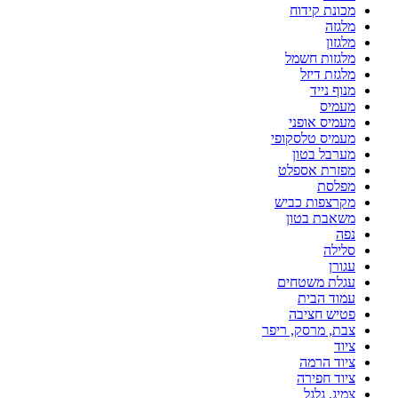
מכונת קידוח
מלגזה
מלגזון
מלגזות חשמל
מלגזת דיזל
מנוף נייד
מעמיס
מעמיס אופני
מעמיס טלסקופי
מערבל בטון
מפזרת אספלט
מפלסת
מקרצפות כביש
משאבת בטון
נפה
סלילה
עגורן
עגלת משטחים
עמוד הבית
פטיש חציבה
צבת, מרסק, ריפר
ציוד
ציוד הרמה
ציוד חפירה
צמיג, גלגל