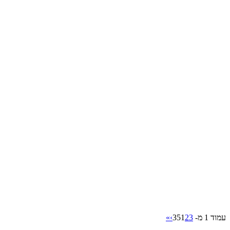
עמוד 1 מ- 35
3
2
1
›
»