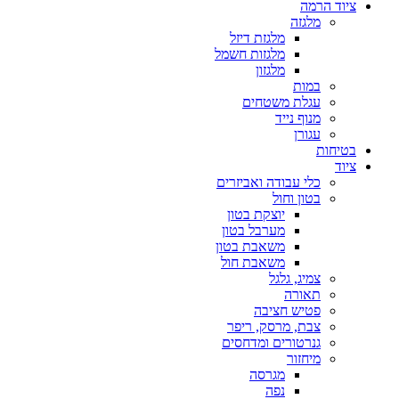
ציוד הרמה
מלגזה
מלגזת דיזל
מלגזות חשמל
מלגזון
במות
עגלת משטחים
מנוף נייד
עגורן
בטיחות
ציוד
כלי עבודה ואביזרים
בטון וחול
יוצקת בטון
מערבל בטון
משאבת בטון
משאבת חול
צמיג, גלגל
תאורה
פטיש חציבה
צבת, מרסק, ריפר
גנרטורים ומדחסים
מיחזור
מגרסה
נפה