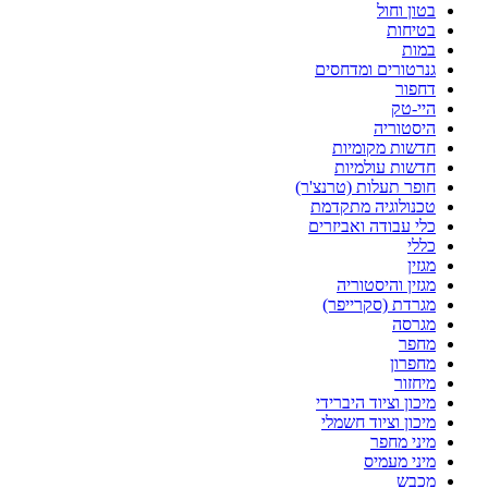
בטון וחול
בטיחות
במות
גנרטורים ומדחסים
דחפור
היי-טק
היסטוריה
חדשות מקומיות
חדשות עולמיות
חופר תעלות (טרנצ'ר)
טכנולוגיה מתקדמת
כלי עבודה ואביזרים
כללי
מגזין
מגזין והיסטוריה
מגרדת (סקרייפר)
מגרסה
מחפר
מחפרון
מיחזור
מיכון וציוד היברידי
מיכון וציוד חשמלי
מיני מחפר
מיני מעמיס
מכבש