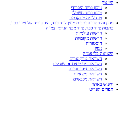
היי-טק
מיכון וציוד היברידי
מיכון וציוד חשמלי
טכנולוגיה מתקדמת
מגזין והיסטוריה
כתבות מגזין ציוד כבד, היסטוריה של ציוד כבד,
כתבות ציוד כבד, ציוד מכני הנדסי, צמ"ה
חדשות עולמיות
חדשות מקומיות
היסטוריה
מגזין
השוואת כלי צמ"ה
השוואת טרקטורים
השוואת מעמיסים ◄ שופלים
השוואת ציוד חפירה
השוואת משאיות
השוואת מכבשים
חיפוש באתר
תפריט
תפריט