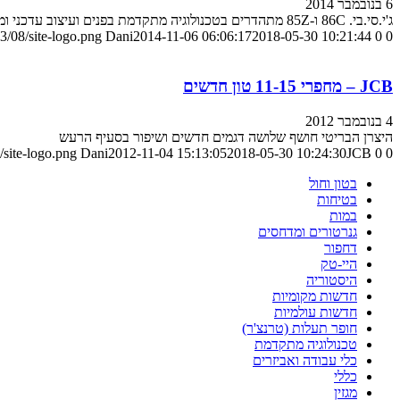
6 בנובמבר 2014
ג'י.סי.בי. 86C ו-85Z מתהדרים בטכנולוגיה מתקדמת בפנים ועיצוב עדכני ומודרני מבחוץ
3/08/site-logo.png
Dani
2014-11-06 06:06:17
2018-05-30 10:21:44
0
0
JCB – מחפרי 11-15 טון חדשים
4 בנובמבר 2012
היצרן הבריטי חושף שלושה דגמים חדשים ושיפור בסעיף הרעש
0
0
JCB – מחפרי 11-15 טון חדשים
2018-05-30 10:24:30
2012-11-04 15:13:05
Dani
site-logo.png
בטון וחול
בטיחות
במות
גנרטורים ומדחסים
דחפור
היי-טק
היסטוריה
חדשות מקומיות
חדשות עולמיות
חופר תעלות (טרנצ'ר)
טכנולוגיה מתקדמת
כלי עבודה ואביזרים
כללי
מגזין