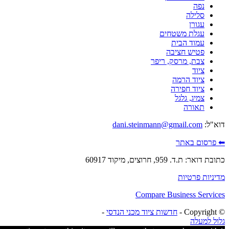
נפה
סלילה
עגורן
עגלת משטחים
עמוד הבית
פטיש חציבה
צבת, מרסק, ריפר
ציוד
ציוד הרמה
ציוד חפירה
צמיג, גלגל
תאורה
דוא"ל:
dani.steinmann@gmail.com
⬅ פרסום באתר
כתובת דואר: ת.ד. 959, חרוצים, מיקוד 60917
מדיניות פרטיות
Compare Business Services
© ‫Copyright -
חדשות ציוד מכני הנדסי
-
גלול למעלה