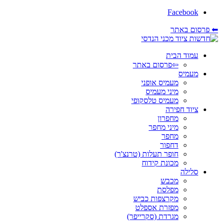
Facebook
⬅ פרסום באתר
עמוד הבית
⇦פרסום באתר
מעמיס
מעמיס אופני
מיני מעמיס
מעמיס טלסקופי
ציוד חפירה
מחפרון
מיני מחפר
מחפר
דחפור
חופר תעלות (טרנצ'ר)
מכונת קידוח
סלילה
מכבש
מפלסת
מקרצפות כביש
מפזרת אספלט
מגרדת (סקרייפר)