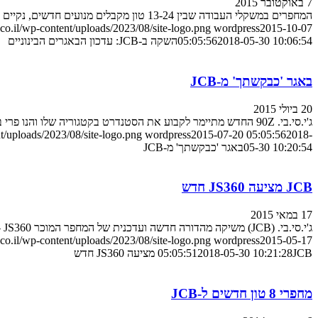
7 באוקטובר 2015
המחפרים במשקלי העבודה שבין 13-24 טון מקבלים מנועים חדשים, נקיים וחסכוניים יותר, ושיפורים נוספים לקראת שנת הדגם 2016
o.il/wp-content/uploads/2023/08/site-logo.png
wordpress
2015-10-07
2018-05-30 10:06:54
05:05:56
השקה ב-JCB: עדכון הבאגרים הבינוניים
באגר 'כבקשתך' מ-JCB
20 ביולי 2015
ג'י.סי.בי. 90Z החדש מתיימר לקבוע את הסטנדרט בקטגוריה שלו והנו פרי בקשות, הערות, הארות ודרישות של לקוחות. זה מה שיצא...
/uploads/2023/08/site-logo.png
wordpress
2015-07-20 05:05:56
2018-
05-30 10:20:54
באגר 'כבקשתך' מ-JCB
JCB מציעה JS360 חדש
17 במאי 2015
ג'י.סי.בי. (JCB) משיקה מהדורה חדשה ועדכנית של המחפר המוכר JS360 – באגר…
o.il/wp-content/uploads/2023/08/site-logo.png
wordpress
2015-05-17
JCB מציעה JS360 חדש
2018-05-30 10:21:28
05:05:51
מחפרי 8 טון חדשים ל-JCB