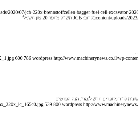
ads/2020/07/jcb-220x-brennstoffzellen-bagger-fuel-cell-excavator-202
content/uploads/2023/
בקרוב: JCB תשווק מחפר 20 טון חשמלי
X_1.jpg
600
786
wordpress
http://www.machinerynews.co.il/wp-conten
enx_220x_lc_165c0.jpg
539
800
wordpress
http://www.machinerynews.c