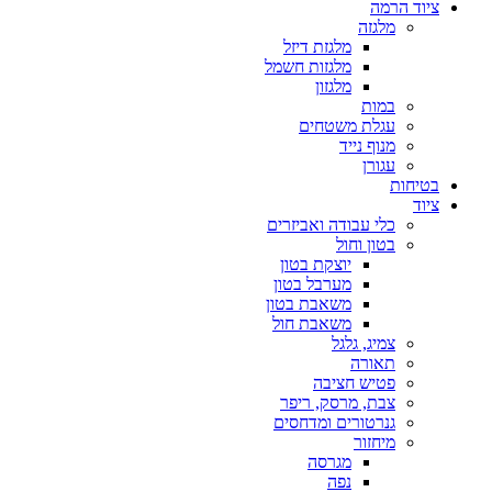
ציוד הרמה
מלגזה
מלגזת דיזל
מלגזות חשמל
מלגזון
במות
עגלת משטחים
מנוף נייד
עגורן
בטיחות
ציוד
כלי עבודה ואביזרים
בטון וחול
יוצקת בטון
מערבל בטון
משאבת בטון
משאבת חול
צמיג, גלגל
תאורה
פטיש חציבה
צבת, מרסק, ריפר
גנרטורים ומדחסים
מיחזור
מגרסה
נפה