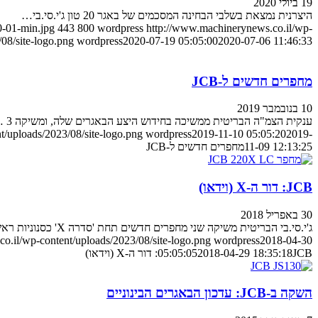
19 ביולי 2020
היצרנית נמצאת בשלבי הבחינה המסכמים של באגר 20 טון ג'י.סי.בי…
0-01-min.jpg
443
800
wordpress
http://www.machinerynews.co.il/wp-
08/site-logo.png
wordpress
2020-07-19 05:05:00
2020-07-06 11:46:33
מחפרים חדשים ל-JCB
10 בנובמבר 2019
ענקית הצמ"ה הבריטית ממשיכה בחידוש היצע הבאגרים שלה, ומשיקה 3 …
t/uploads/2023/08/site-logo.png
wordpress
2019-11-10 05:05:20
2019-
11-09 12:13:25
מחפרים חדשים ל-JCB
JCB: דור ה-X (וידאו)
30 באפריל 2018
ג'י.סי.בי הבריטית משיקה שני מחפרים חדשים תחת 'סדרה X' כסנוניות ראשונות לדור מחפרים חדש לגמרי. הנה הפרטים
o.il/wp-content/uploads/2023/08/site-logo.png
wordpress
2018-04-30
JCB: דור ה-X (וידאו)
2018-04-29 18:35:18
05:05:05
השקה ב-JCB: עדכון הבאגרים הבינוניים