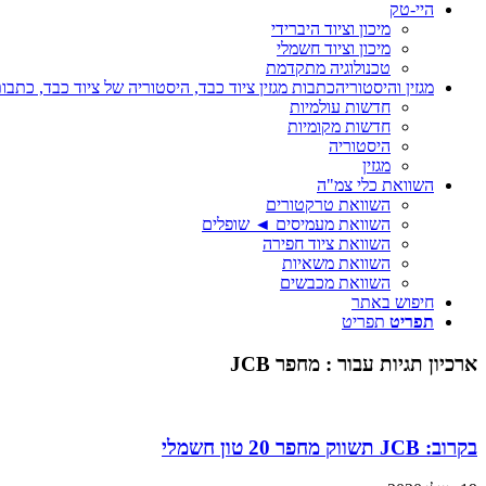
היי-טק
מיכון וציוד היברידי
מיכון וציוד חשמלי
טכנולוגיה מתקדמת
מגזין והיסטוריה
כתבות מגזין ציוד כבד, היסטוריה של ציוד כבד, כתבות
חדשות עולמיות
חדשות מקומיות
היסטוריה
מגזין
השוואת כלי צמ"ה
השוואת טרקטורים
השוואת מעמיסים ◄ שופלים
השוואת ציוד חפירה
השוואת משאיות
השוואת מכבשים
חיפוש באתר
תפריט
תפריט
ארכיון תגיות עבור :
מחפר JCB
בקרוב: JCB תשווק מחפר 20 טון חשמלי