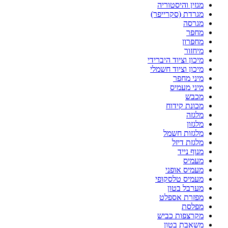
מגזין והיסטוריה
מגרדת (סקרייפר)
מגרסה
מחפר
מחפרון
מיחזור
מיכון וציוד היברידי
מיכון וציוד חשמלי
מיני מחפר
מיני מעמיס
מכבש
מכונת קידוח
מלגזה
מלגזון
מלגזות חשמל
מלגזת דיזל
מנוף נייד
מעמיס
מעמיס אופני
מעמיס טלסקופי
מערבל בטון
מפזרת אספלט
מפלסת
מקרצפות כביש
משאבת בטון