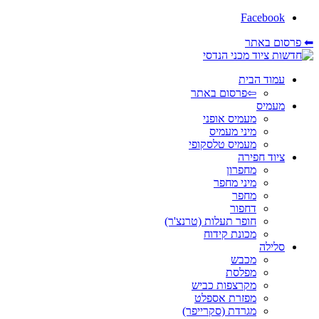
Facebook
⬅ פרסום באתר
עמוד הבית
⇦פרסום באתר
מעמיס
מעמיס אופני
מיני מעמיס
מעמיס טלסקופי
ציוד חפירה
מחפרון
מיני מחפר
מחפר
דחפור
חופר תעלות (טרנצ'ר)
מכונת קידוח
סלילה
מכבש
מפלסת
מקרצפות כביש
מפזרת אספלט
מגרדת (סקרייפר)