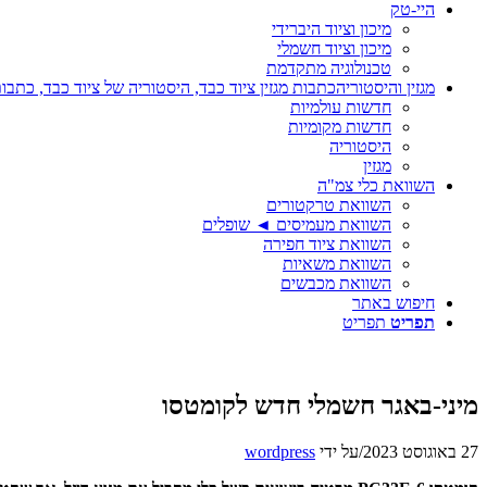
היי-טק
מיכון וציוד היברידי
מיכון וציוד חשמלי
טכנולוגיה מתקדמת
מגזין והיסטוריה
כתבות מגזין ציוד כבד, היסטוריה של ציוד כבד, כתבות
חדשות עולמיות
חדשות מקומיות
היסטוריה
מגזין
השוואת כלי צמ"ה
השוואת טרקטורים
השוואת מעמיסים ◄ שופלים
השוואת ציוד חפירה
השוואת משאיות
השוואת מכבשים
חיפוש באתר
תפריט
תפריט
מיני-באגר חשמלי חדש לקומטסו
27 באוגוסט 2023
/
על ידי
wordpress