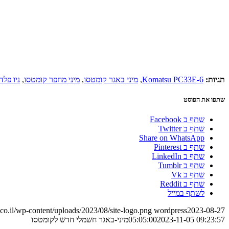
תגיות:
Komatsu PC33E-6
,
מיני באגר קומטסו
,
מיני מחפר קומטסו
,
ניו פלד
שתפו את הפוסט
שתף ב Facebook
שתף ב Twitter
Share on WhatsApp
שתף ב Pinterest
שתף ב LinkedIn
שתף ב Tumblr
שתף ב Vk
שתף ב Reddit
לשתף במייל
o.il/wp-content/uploads/2023/08/site-logo.png
wordpress
2023-08-27
2023-11-05 09:23:57
05:05:00
מיני-באגר חשמלי חדש לקומטסו