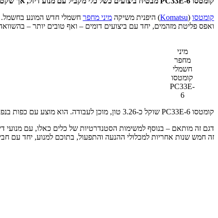
קומטסו PC33E-6 מבטיח ביצועים כשל כלי מקביל עם מנוע דיזל, אך שקט יותר וללא פליטת גזים רעילים
קומטסו
(
Komatsu
) היפנית משיקה
מיני מחפר
ואפס פליטת מזהמים, יחד עם ביצועים דומים – ואף טובים יותר – בהשוואה
מיני
מחפר
חשמלי
קומטסו
PC33E-
6
קומטסו PC33E-6 שוקל כ-3.26 טון, מוכן לעבודה. הוא מוצע עם כפות בנפח 30-100 ליטר וניתן לחבר אליו מגוון כלים הידראוליים. המנוע מייצר 17.4 קילו-ואט, שהם שווי ערך לכ-23.8 כ"ס.
דגם זה מותאם – בנוסף למשימות הסטנדרטיות של כלים כאלו, עם מנועי די
זה חמש שנות אחריות למכלולי ההנעה והתפעול, בתוכם למנוע, יחד עם חבי