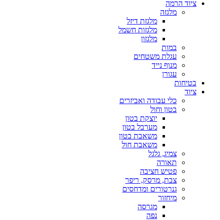
ציוד הרמה
מלגזה
מלגזת דיזל
מלגזות חשמל
מלגזון
במות
עגלת משטחים
מנוף נייד
עגורן
בטיחות
ציוד
כלי עבודה ואביזרים
בטון וחול
יוצקת בטון
מערבל בטון
משאבת בטון
משאבת חול
צמיג, גלגל
תאורה
פטיש חציבה
צבת, מרסק, ריפר
גנרטורים ומדחסים
מיחזור
מגרסה
נפה