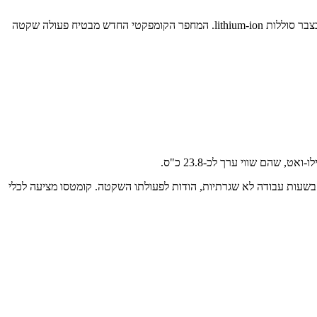
חשמלי חדש המונע בחשמל. הדגם החדש – Komatsu PC33E-6 – מתחרה בקטגוריית ה-3.0 טון ומצויד בצבר סוללות lithium-ion. המחפר הקומפקטי החדש מבטיח פעולה שקטה
 בשעות עבודה לא שגרתיות, הודות לפעולתו השקטה. קומטסו מציעה לכלי