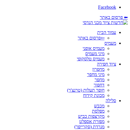
Facebook
⬅ פרסום באתר
עמוד הבית
⇦פרסום באתר
מעמיס
מעמיס אופני
מיני מעמיס
מעמיס טלסקופי
ציוד חפירה
מחפרון
מיני מחפר
מחפר
דחפור
חופר תעלות (טרנצ'ר)
מכונת קידוח
סלילה
מכבש
מפלסת
מקרצפות כביש
מפזרת אספלט
מגרדת (סקרייפר)