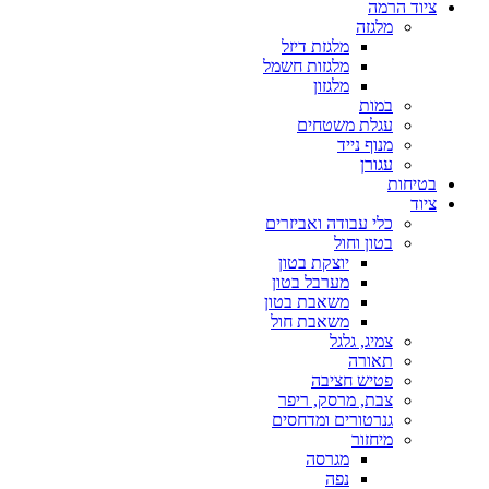
ציוד הרמה
מלגזה
מלגזת דיזל
מלגזות חשמל
מלגזון
במות
עגלת משטחים
מנוף נייד
עגורן
בטיחות
ציוד
כלי עבודה ואביזרים
בטון וחול
יוצקת בטון
מערבל בטון
משאבת בטון
משאבת חול
צמיג, גלגל
תאורה
פטיש חציבה
צבת, מרסק, ריפר
גנרטורים ומדחסים
מיחזור
מגרסה
נפה