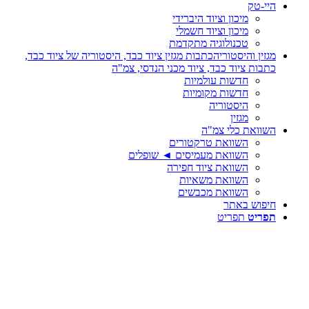
היי-טק
מיכון וציוד היברידי
מיכון וציוד חשמלי
טכנולוגיה מתקדמת
מגזין והיסטוריה
כתבות מגזין ציוד כבד, היסטוריה של ציוד כבד,
כתבות ציוד כבד, ציוד מכני הנדסי, צמ"ה
חדשות עולמיות
חדשות מקומיות
היסטוריה
מגזין
השוואת כלי צמ"ה
השוואת טרקטורים
השוואת מעמיסים ◄ שופלים
השוואת ציוד חפירה
השוואת משאיות
השוואת מכבשים
חיפוש באתר
תפריט
תפריט