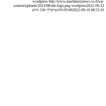
wordpress
http://www.machinerynews.co.il/wp-
content/uploads/2023/08/site-logo.png
wordpress
2022-09-12
2022-09-10 08:53:16
05:05:00
קטרפילר 336 חדש