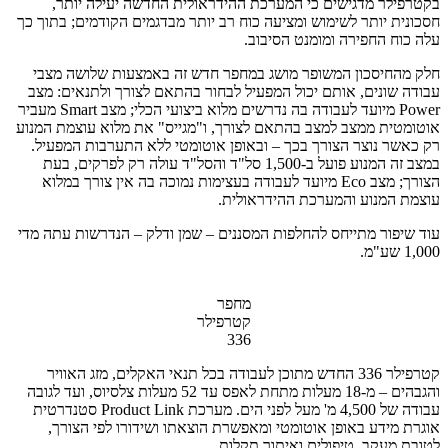
בקטרפילר מדגישים כי המערכת ההידראולית החדשה יעילה יותר,
חסכונית יותר לשימוש ומציעה כוח רב יותר מבדגמים הקודמים; בתוך כך
עלה כוח החפירה ומומנט הסיבוב.
חלק מהחיסכון המשופר מושג במחפר חדש זה באמצעות שלושה מצבי
עבודה שונים, אותם יכול המפעיל לבחור בהתאם לצורך ולתנאים: מצב
Power מיועד לעבודה בה נדרשים מלוא ביצועי הכלי; מצב Smart מעביר
אוטומטית ממצב למצב בהתאם לצורך, ו"מגייס" את מלוא עוצמת המנוע
רק כאשר נוצר הצורך בכך – ובאופן אוטומטי ללא התערבות המפעיל.
במצב זה המנוע פועל ב-1,500 סל"ד והסל"ד עולה רק לפרקים, בעת
הצורך; מצב Eco מיועד לעבודה בעצימות נמוכה בה אין צורך במלוא
עוצמת המנוע והמערכת ההידראולית.
עוד שיפור מתייחס להחלפות המסננים – שמן ודלק – הנדרשות עתה מדי
1,000 שע"מ.
מחפר
קטרפילר
336
קטרפילר 336 החדש מתוכן לעבודה בכל תנאי האקלים, מזג האוויר
והגבהים – מ-18 מעלות מתחת לאפס עד 52 מעלות צלסיוס, ועד לגובה
עבודה של 4,500 מ' מעל לפני הים. מערכת Product Link סטנדרטית
אוגרת מידע באופן אוטומטי ומאפשרת הוצאתו ושידורו לפי הצורך,
לטובת מעקב, טיפולים ואיתור תקלות.