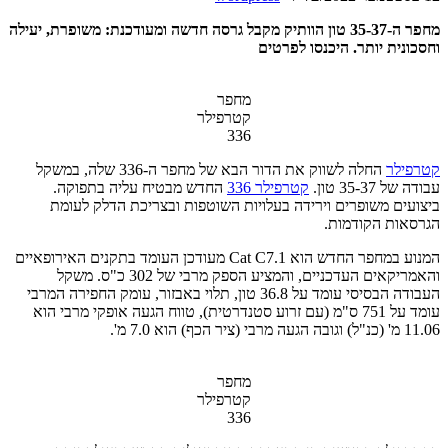
מחפר ה-35-37 טון הוותיק מקבל גרסה חדשה ומעודכנת: משופרת, יעילה
וחסכונית יותר. היכנסו לפרטים
מחפר
קטרפילר
336
קטרפילר
החלה לשווק את הדור הבא של מחפר ה-336 שלה, במשקל
עבודה של 35-37 טון.
קטרפילר 336
החדש מבטיח עליה בתפוקה.
ביצועים משופרים וירידה בעלויות השוטפות ובצריכת הדלק לעומת
הגרסאות הקודמות.
המנוע במחפר החדש הוא Cat C7.1 מעודכן העומד בתקנים האירופאיים
והאמריקאים העדכניים, והמציע הספק מרבי של 302 כ"ס. משקל
העבודה הבסיסי עומד על 36.8 טון, תלוי באבזור, עומק החפירה המרבי
עומד על 751 ס"מ (עם זרוע סטנדרטית), טווח הגעה אופקי מרבי הוא
11.06 מ' (כנ"ל) וגובה הגעה מרבי (ציר הכף) הוא 7.0 מ'.
מחפר
קטרפילר
336