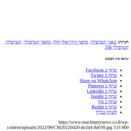
תגיות:
באגר קטרפילר
,
מחפר הידראולי זחלי
,
מחפר קטרפילר
,
קטרפילר
,
קטרפילר 336
שתפו את הפוסט
שתף ב Facebook
שתף ב Twitter
Share on WhatsApp
שתף ב Pinterest
שתף ב LinkedIn
שתף ב Tumblr
שתף ב Vk
שתף ב Reddit
לשתף במייל
https://www.machinerynews.co.il/wp-
content/uploads/2022/09/CM20220420-de2d4-8a039.jpg
533
800