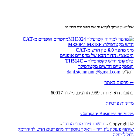
אולי יעניין אותך לקרוא גם את הפוסטים הבאים:
מחפרים אופניים מ-CAT
חדש מקטרפילר: M318F ו-M320F
מיני מחפר 6.0 טון חדש מ-CAT
היטאצ'י: הדור הבא של מחפרים אופניים
טלסקופי חדש לקטרפילר – TH514C
קומפקטיים חדשים מקטרפילר
דוא"ל:
dani.steinmann@gmail.com
⬅ פרסום באתר
כתובת דואר: ת.ד. 959, חרוצים, מיקוד 60917
מדיניות פרטיות
Compare Business Services
© ‫Copyright -
חדשות ציוד מכני הנדסי
-
שיתוף פעולה ג'ון דיר – וואקר ניוסון
דור מחפרונים חדש להידרומק
גלול למעלה