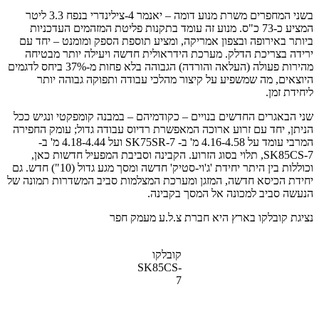
בשני המחפרים משרת מנוע דומה – יאנמר 4-צילינדרי בנפח 3.3 ליטר
המציע כ-73 כ"ס. מנוע זה עומד בתקנות פליטת המזהמים העדכניות
ביותר באירופה ובצפון אמריקה, ומציע תוספת הספק ומומנט – יחד עם
ירידה בצריכת הדלק. מערכת הידראולית חדשה ויעילה יותר מבטיחה
מהירות פעולה (העלאה והורדה) הגבוהה בלא פחות מ-37% ביחס לדגמים
היוצאים, מה שמשפיע על קיצור מהלכי עבודה ותפוקה גבוהה יותר
ליחידת זמן.
שני הבאגרים החדשים בנויים – כקודמיהם – במבנה קומפקטי ונגיש ככל
הניתן, יחד עם זרוע ארוכה המאפשרת רדיוס עבודה גדול; עומק החפירה
המרבי עומד על 4.16-4.58 מ' ב- SK75SR-7 ועל 4.18-4.44 מ' ב-
SK85CS-7, תלוי בסוג הזרוע. הקבינה וסביבת המפעיל חדשות כאן,
וכוללות בין היתר יחידת 'ג'וי-סטיק' חדשה ומסך מגע גדול (10") חדש. גם
יחידת הכיסא חדשה, המזגן ומערכת המצלמות סביב המשדרות תמונה של
הנעשה סביב למכונה אל המסך בקבינה.
נציגת קובלקו בארץ היא חברת צ.ל.ע מעמק חפר
קובלקו
SK85CS-
7