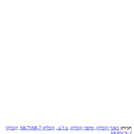
תגיות:
באגר קובלקו
,
מחפר קובלקו
,
צ.ל.ע.
,
קובלקו SK75SR-7
,
קובלקו
SK85CS-7