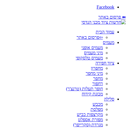
Facebook
⬅ פרסום באתר
עמוד הבית
⇦פרסום באתר
מעמיס
מעמיס אופני
מיני מעמיס
מעמיס טלסקופי
ציוד חפירה
מחפרון
מיני מחפר
מחפר
דחפור
חופר תעלות (טרנצ'ר)
מכונת קידוח
סלילה
מכבש
מפלסת
מקרצפות כביש
מפזרת אספלט
מגרדת (סקרייפר)