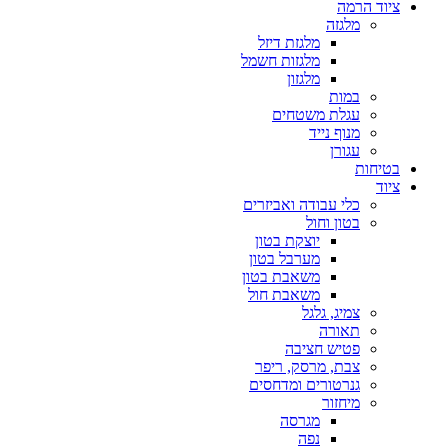
ציוד הרמה
מלגזה
מלגזת דיזל
מלגזות חשמל
מלגזון
במות
עגלת משטחים
מנוף נייד
עגורן
בטיחות
ציוד
כלי עבודה ואביזרים
בטון וחול
יוצקת בטון
מערבל בטון
משאבת בטון
משאבת חול
צמיג, גלגל
תאורה
פטיש חציבה
צבת, מרסק, ריפר
גנרטורים ומדחסים
מיחזור
מגרסה
נפה