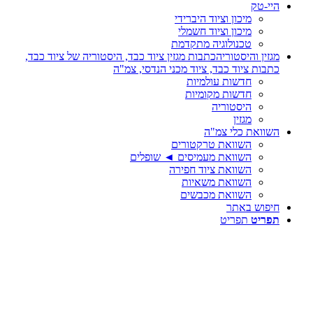
היי-טק
מיכון וציוד היברידי
מיכון וציוד חשמלי
טכנולוגיה מתקדמת
מגזין והיסטוריה
כתבות מגזין ציוד כבד, היסטוריה של ציוד כבד,
כתבות ציוד כבד, ציוד מכני הנדסי, צמ"ה
חדשות עולמיות
חדשות מקומיות
היסטוריה
מגזין
השוואת כלי צמ"ה
השוואת טרקטורים
השוואת מעמיסים ◄ שופלים
השוואת ציוד חפירה
השוואת משאיות
השוואת מכבשים
חיפוש באתר
תפריט
תפריט