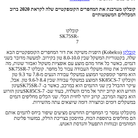
קובלקו מעדכנת את המחפרים הקומפקטיים שלה לקראת 2020 ברוב
המכלולים המשמעותיים
קובלקו
SK75SR-
7
קובלקו
(Kobelco) היפנית משיקה את דור המחפרים הקומפקטיים הבא
שלה, בקטגוריות המשקל שבין 8.0-10.0 טון בקירוב. למעשה מדובר בשני
דגמים, כאשר כל אחד מהם מוצע עם אופציות משקול ואבזור שונות, מה
שמרחיב את טווח משקלי העבודה עבור כל מחפר. קובלקו SK75SR-7
הוא מחפר קומפקטי המוצע במשקלי עבודה הנעים מ-7.8 עד 9.3 טון
וקובלקו SK85CS-7 המוצע במשקלי עבודה שבין 8.4 ל-9.6 טון. אבל,
עיקר ההבדל בין שני הדגמים הוא במרכב, כאשר ב- SK75SR-7עיגון
הזרוע הוא קרוב יותר אל מרכז השלדה, בעוד שב- SK85CS-7עיגון הזרוע
הוא בקצה המרכב, קרוב יותר לחזית הכלי. שני הכלים מחליפים דגמים
במשקלים דומים ובתצורה דומה שיוצאים עתה מהשירות.
מקובלקו נמסר כי המחפרים החדשים מציעים שיפור ביחס לדגמים אותם
הם מחליפים בתוספת הכוח, בחיסכון בצריכת הדלק, במזעור פליטת
המזהמים ובנוחות התפעול והנדסת האנוש.