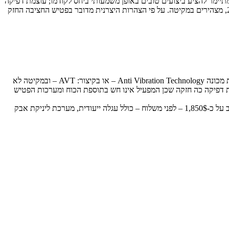
 הפטיש החדש מחליף את המקיטה HM1810 הוותיק (מיוצר למעלה מעשור) ומתיימר להציע ביצועים טובים באופן משמעותי ביחס לקודמו; עוצמת דפיקה
של 72.8 ג'אול ו-870 מכות בדקה מהווה עלייה של לא פחות מ-60% ביחס לעוצמת הדפיקה שהוצעה ב-HM1810 וכמות ועוצמת הוויברציות ירדה ב-25%, מצהירים במקיטה. על פי הצהרות היצרנית מדובר בפטיש החציבה החזק
מקיטה מדווחים על מערכת שיכוך חדשה המותקנת בפטיש החציבה, האחראית על הבידוד הטוב משמעותי בפני ויברציות – ביחס לדגם הקודם. המערכת מכונה Anti Vibration Technology – או בקיצור: AVT – ובמקיטה לא
ת דפיקה כה חזקה שכן המפעיל אינו חש בתוספת הכוח ומערכות הפטיש
פטיש החציבה החדש מוצע בגרסאות 110V או 240V. בגרסת ה-110V מותקן מנוע 1,700w ובגרסת ה-240V מוצע מנוע 2,000w. המחיר עומד בארה"ב על כ-1,850$ – לפני משלוח – כולל עגלה ייעודית, מערכת ליניקת אבק