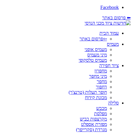
Facebook
⬅ פרסום באתר
עמוד הבית
⇦פרסום באתר
מעמיס
מעמיס אופני
מיני מעמיס
מעמיס טלסקופי
ציוד חפירה
מחפרון
מיני מחפר
מחפר
דחפור
חופר תעלות (טרנצ'ר)
מכונת קידוח
סלילה
מכבש
מפלסת
מקרצפות כביש
מפזרת אספלט
מגרדת (סקרייפר)