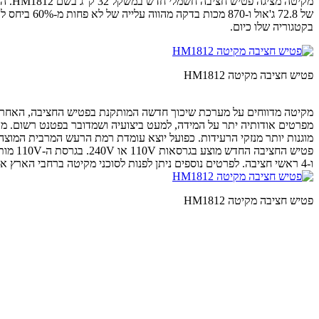
בקטגוריה שלו כיום.
פטיש חציבה מקיטה HM1812
מפרטים אודותיה יתר על המידה, למעט ביצועיה ושמדובר בפטנט רשום. מ
מוגנות יותר מנזקי הרעידות. כפועל יוצא עומדת רמת הרעש המרבית המוצהרת על 107 dB(A
ו-4 ראשי חציבה. לפרטים נוספים ניתן לפנות לסוכני מקיטה ברחבי הארץ או לברר באתרי מכירות באינטרנט, למשל
פטיש חציבה מקיטה HM1812