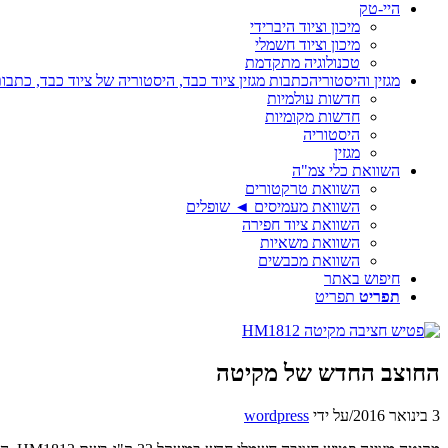
היי-טק
מיכון וציוד היברידי
מיכון וציוד חשמלי
טכנולוגיה מתקדמת
מגזין והיסטוריה
כתבות מגזין ציוד כבד, היסטוריה של ציוד כבד, כתבות
חדשות עולמיות
חדשות מקומיות
היסטוריה
מגזין
השוואת כלי צמ"ה
השוואת טרקטורים
השוואת מעמיסים ◄ שופלים
השוואת ציוד חפירה
השוואת משאיות
השוואת מכבשים
חיפוש באתר
תפריט
תפריט
החוצב החדש של מקיטה
3 בינואר 2016
/
על ידי
wordpress