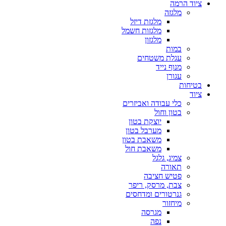
ציוד הרמה
מלגזה
מלגזת דיזל
מלגזות חשמל
מלגזון
במות
עגלת משטחים
מנוף נייד
עגורן
בטיחות
ציוד
כלי עבודה ואביזרים
בטון וחול
יוצקת בטון
מערבל בטון
משאבת בטון
משאבת חול
צמיג, גלגל
תאורה
פטיש חציבה
צבת, מרסק, ריפר
גנרטורים ומדחסים
מיחזור
מגרסה
נפה