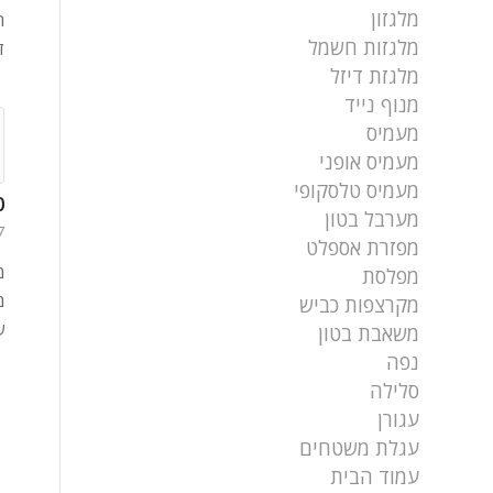
מלגזון
מלגזות חשמל
ד
מלגזת דיזל
מנוף נייד
מעמיס
מעמיס אופני
מעמיס טלסקופי
120
מערבל בטון
27 בנ
מפזרת אספלט
מ
מפלסת
מ
מקרצפות כביש
של
משאבת בטון
נפה
סלילה
עגורן
עגלת משטחים
עמוד הבית