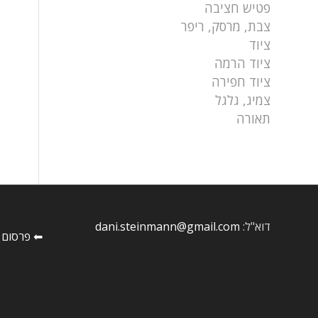
פטיש חציבה
צבת, מרסק, ריפר
ציוד
ציוד הרמה
ציוד חפירה
צמיג, גלגל
תאורה
דוא"ל:
dani.steinmann@gmail.com
⬅ פרסום 