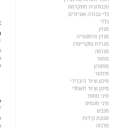
טכנולוגיה מתקדמת
כלי עבודה ואביזרים
כללי
מגזין
ב
מגזין והיסטוריה
11 ב
מגרדת (סקרייפר)
מגרסה
ה
מחפר
א
מחפרון
מיחזור
מיכון וציוד היברידי
מיכון וציוד חשמלי
מיני מחפר
ove
מיני מעמיס
27 בא
מכבש
מכונת קידוח
ל
מלגזה