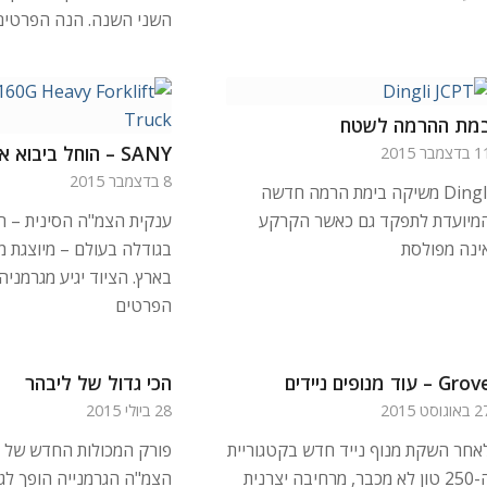
השני השנה. הנה הפרטים
מת ההרמה לשטח
SANY – הוחל ביבוא ארצה
דצמבר 2015
8 בדצמבר 2015
Dingli משיקה בימת הרמה חדשה
מיועדת לתפקד גם כאשר הקרקע
ענקית הצמ"ה הסינית – ה
ינה מפולסת
בגודלה בעולם – מיוצגת 
בארץ. הציוד יגיע מגרמניה
הפרטים
Gr – עוד מנופים ניידים
הכי גדול של ליבהר
וגוסט 2015
28 ביולי 2015
אחר השקת מנוף נייד חדש בקטגוריית
פורק המכולות החדש של 
ה-250 טון לא מכבר, מרחיבה יצרנית
הצמ"ה הגרמנייה הופך לגד