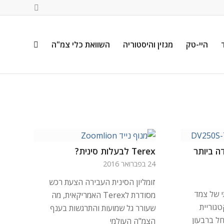
היי-טק
מגזין והיסטוריה
השוואת כלי צמ"ה
 ביותר
Terex לבעלות סינית?
24 בפברואר 2016
זומליון הסינית העבירה הצעת רכש
י של צמד
מסודרת לTerex האמריקאית, מה
גוריית
שעורר גל שמועות והתרגשות בענף
ווק יחל ברבעון
הצמ"ה העולמי