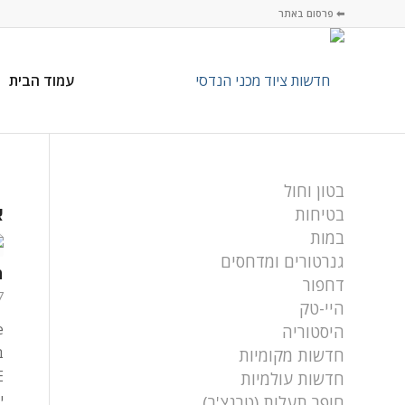
⬅ פרסום באתר
עמוד הבית
בטון וחול
א
בטיחות
במות
גנרטורים ומדחסים
מ
דחפור
7 במרץ
היי-טק
היסטוריה
ב
חדשות מקומיות
חדשות עולמיות
י
חופר תעלות (טרנצ'ר)