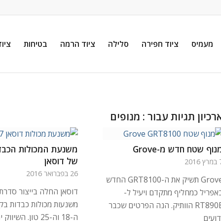
מעמיס
ציוד חפירה
סלילה
ציוד הרמה
בטיחות
ציוד
רכיון תגיות עבור :
מנופים
נוף שטח חדש מ-Grove
משנעת המכולות הכבדה
של דוסאן
 2016
26 בפברואר 2016
Grove תשיק את ה-GRT8100 החדש
דוסאן החלה בייצור סדרת
אפריל כמחליף מתקדם ויעיל ל-
משנעות מכולות כבדות בקט
RT890E הוותיק. הנה הפרטים שכבר
ה-18 וה-25 טון. השי
דועים