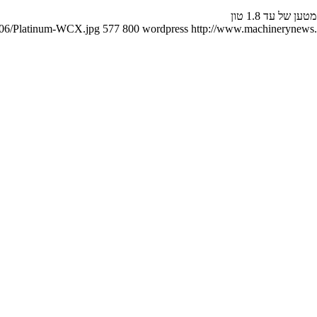
ל עד 1.8 טון
5/06/Platinum-WCX.jpg
577
800
wordpress
http://www.machinerynews.c