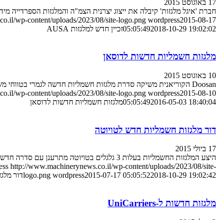
17 באוגוסט 2015
חברת 'איגל מלגזות' קיבלה את ייצוג יצרנית הצמ"ה והמלגזות הספרדייה מידי
o.il/wp-content/uploads/2023/08/site-logo.png
wordpress
2015-08-17
2018-10-29 19:02:02
05:05:49
זכיין חדש למלגזות AUSA
מלגזות חשמליות חדשות לדוסאן
10 באוגוסט 2015
Doosan הקוריאנית משיקה סדרת מלגזות חשמליות חדשה לגמרי בטווחי משקל של 1.5-2.5 טון
o.il/wp-content/uploads/2023/08/site-logo.png
wordpress
2015-08-10
2016-05-03 18:40:04
05:05:49
מלגזות חשמליות חדשות לדוסאן
דור מלגזות חשמליות חדש לטויוטה
17 ביולי 2015
היצע המלגזות החשמליות בעלות 3 גלגלים בטויוטה מתרענן עם סדרה חדשה – משופרת, יעילה, מהירה ונוחה יותר. כנסו לפרטים
ess
http://www.machinerynews.co.il/wp-content/uploads/2023/08/site-
2018-10-29 19:02:42
2015-07-17 05:05:52
wordpress
logo.png
דור מלג
מלגזות חדשות ל-UniCarriers