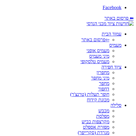
Facebook
⬅ פרסום באתר
עמוד הבית
⇦פרסום באתר
מעמיס
מעמיס אופני
מיני מעמיס
מעמיס טלסקופי
ציוד חפירה
מחפרון
מיני מחפר
מחפר
דחפור
חופר תעלות (טרנצ'ר)
מכונת קידוח
סלילה
מכבש
מפלסת
מקרצפות כביש
מפזרת אספלט
מגרדת (סקרייפר)