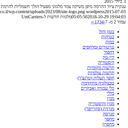
3 ביולי 2015
ענקית ציוד ההרמה מיפן משיקה צמד מלגזוני מפעיל הולך חשמליות להרמת מטען ש
o.il/wp-content/uploads/2023/08/site-logo.png
wordpress
2015-07-03
2018-10-29 19:04:03
05:05:50
מלגזות חדשות ל-UniCarriers
עמוד 2 מ- 7
‹
4
3
2
1
›
»
בטון וחול
בטיחות
במות
גנרטורים ומדחסים
דחפור
היי-טק
היסטוריה
חדשות מקומיות
חדשות עולמיות
חופר תעלות (טרנצ'ר)
טכנולוגיה מתקדמת
כלי עבודה ואביזרים
כללי
מגזין
מגזין והיסטוריה
מגרדת (סקרייפר)
מגרסה
מחפר
מחפרון