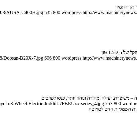
 אגרו תמיר
15/08/AUSA-C400H.jpg
535
800
wordpress
http://www.machinerynews.c
/08/Doosan-B20X-7.jpg
606
800
wordpress
http://www.machinerynews.c
yota-3-Wheel-Electric-forklift-7FBEUxx-series_4.jpg
753
800
wordpr
זות חשמליות חדש לטויוטה