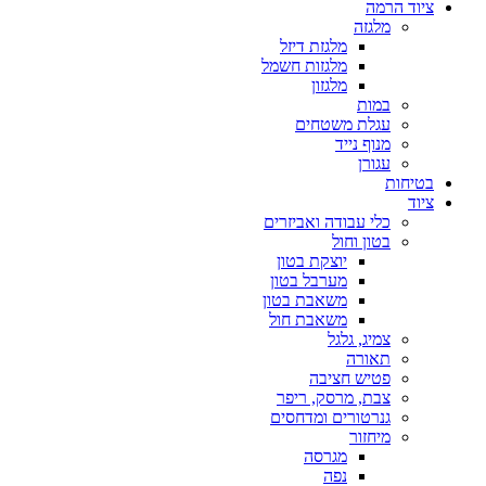
ציוד הרמה
מלגזה
מלגזת דיזל
מלגזות חשמל
מלגזון
במות
עגלת משטחים
מנוף נייד
עגורן
בטיחות
ציוד
כלי עבודה ואביזרים
בטון וחול
יוצקת בטון
מערבל בטון
משאבת בטון
משאבת חול
צמיג, גלגל
תאורה
פטיש חציבה
צבת, מרסק, ריפר
גנרטורים ומדחסים
מיחזור
מגרסה
נפה