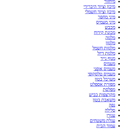
מיחזור
מיכון וציוד היברידי
מיכון וציוד חשמלי
מיני מחפר
מיני מעמיס
מכבש
מכונת קידוח
מלגזה
מלגזון
מלגזות חשמל
מלגזת דיזל
מנוף נייד
מעמיס
מעמיס אופני
מעמיס טלסקופי
מערבל בטון
מפזרת אספלט
מפלסת
מקרצפות כביש
משאבת בטון
נפה
סלילה
עגורן
עגלת משטחים
עמוד הבית