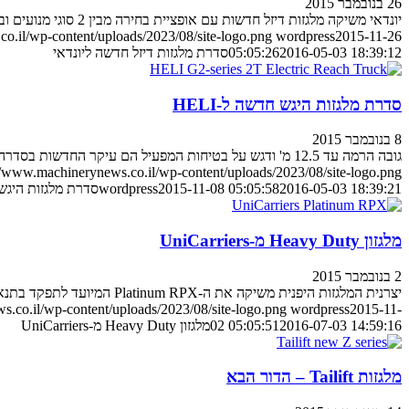
26 בנובמבר 2015
יונדאי משיקה מלגזות דיזל חדשות עם אופציית בחירה מבין 2 סוגי מנועים ובטווחי הרמה של 2.2 עד 3.3 טון
o.il/wp-content/uploads/2023/08/site-logo.png
wordpress
2015-11-26
2016-05-03 18:39:12
05:05:26
סדרת מלגזות דיזל חדשה ליונדאי
סדרת מלגזות היגש חדשה ל-HELI
8 בנובמבר 2015
גובה הרמה עד 12.5 מ' ודגש על בטיחות המפעיל הם עיקר החדשות בסדרה G2
//www.machinerynews.co.il/wp-content/uploads/2023/08/site-logo.png
2016-05-03 18:39:21
2015-11-08 05:05:58
wordpress
סדרת מלגזות היגש ח
מלגזון Heavy Duty מ-UniCarriers
2 בנובמבר 2015
יצרנית המלגזות היפנית משיקה את ה-Platinum RPX המיועד לתפקד בתנאי עבודה קשים
.co.il/wp-content/uploads/2023/08/site-logo.png
wordpress
2015-11-
2016-07-03 14:59:16
02 05:05:51
מלגזון Heavy Duty מ-UniCarriers
מלגזות Tailift – הדור הבא