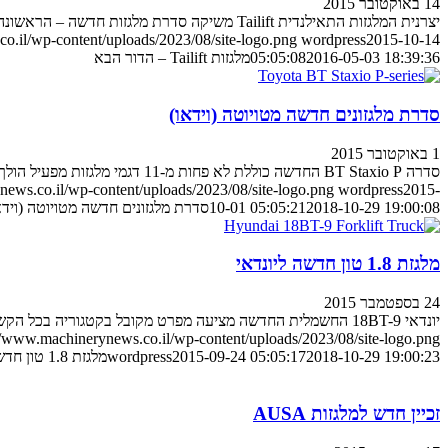
14 באוקטובר 2015
יצרנית המלגזות התאילנדית Tailift משיקה סדרת מלגזות חדשה – הראשונה מאז נרכשה על ידי טויוטה. הנה הפרטים שכבר נחשפו
o.il/wp-content/uploads/2023/08/site-logo.png
wordpress
2015-10-14
2016-05-03 18:39:36
05:05:08
מלגזות Tailift – הדור הבא
סדרת מלגזונים חדשה מטויוטה (וידאו)
1 באוקטובר 2015
סדרה BT Staxio P החדשה כוללת לא פחות מ-11 דגמי מלגזות מפעיל הולך בטווחי ההרמה שבין 1.2 ל-2.0 טון
ews.co.il/wp-content/uploads/2023/08/site-logo.png
wordpress
2015-
2018-10-29 19:00:08
10-01 05:05:21
סדרת מלגזונים חדשה מטויוטה (וידא
מלגזת 1.8 טון חדשה ליונדאי
24 בספטמבר 2015
יונדאי 18BT-9 החשמלית החדשה מציעה מפרט מקובל בקטגוריה בכל הקשור לביצועים, אך סטנדרט חדש בכל הקשור לבטיחות בעבודה
//www.machinerynews.co.il/wp-content/uploads/2023/08/site-logo.png
2018-10-29 19:00:23
2015-09-24 05:05:17
wordpress
מלגזת 1.8 טון חדשה ליונדאי
זכיין חדש למלגזות AUSA