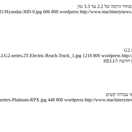
/11/Hyundai-30D-9.jpg
606
800
wordpress
http://www.machinerynews.c
I-G2-series-2T-Electric-Reach-Truck_1.jpg
1218
800
wordpress
http:
דשה ל-HELI
arriers-Platinum-RPX.jpg
448
800
wordpress
http://www.machinerynews