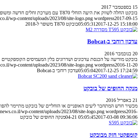
15 בספטמבר 2017
בובקט החלה לשווק את היעה הזחלי T870 עם מערכת זחלים חדשה ומשופרת
o.il/wp-content/uploads/2023/08/site-logo.png
wordpress
2017-09-15
2017-12-25 15:18:00
05:05:31
בובקט T870 משופר ל-2018
עדכון רוחבי ב-Bobcat
20 בנובמבר 2016
בובקט מודיעה על הכנסת עדכונים ושדרוגים בלין המעמיסים הקומפקטיים והמ
o.il/wp-content/uploads/2023/08/site-logo.png
wordpress
2016-11-20
2017-12-25 17:24:59
05:05:04
עדכון רוחבי ב-Bobcat
מנקה החופים של בובקט
21 באפריל 2016
מכשיר חדש המתחבר ליעים האופניים או הזחליים של בובקט מתיימר להפוך
ews.co.il/wp-content/uploads/2023/08/site-logo.png
wordpress
2016-
2017-03-08 09:36:06
04-21 05:05:45
מנקה החופים של בובקט
קומפקטי חזק מבובקט