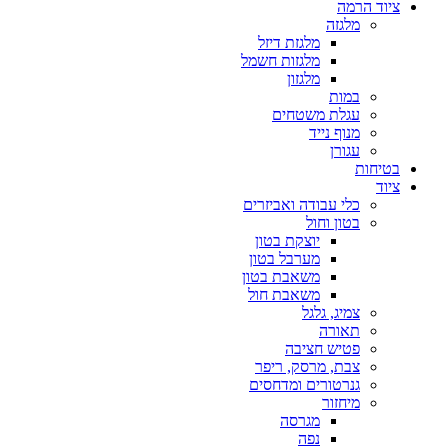
ציוד הרמה
מלגזה
מלגזת דיזל
מלגזות חשמל
מלגזון
במות
עגלת משטחים
מנוף נייד
עגורן
בטיחות
ציוד
כלי עבודה ואביזרים
בטון וחול
יוצקת בטון
מערבל בטון
משאבת בטון
משאבת חול
צמיג, גלגל
תאורה
פטיש חציבה
צבת, מרסק, ריפר
גנרטורים ומדחסים
מיחזור
מגרסה
נפה