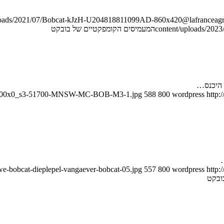
ploads/2021/07/Bobcat-kJzH-U204818811099AD-860x420@lafranceagric
content/uploads/2023/
המעמיסים הקומפקטיים של בובקט
 היכנס…
/05/900x0_s3-51700-MNSW-MC-BOB-M3-1.jpg
588
800
wordpress
http:
…
we-bobcat-dieplepel-vangaever-bobcat-05.jpg
557
800
wordpress
http:
ובקט