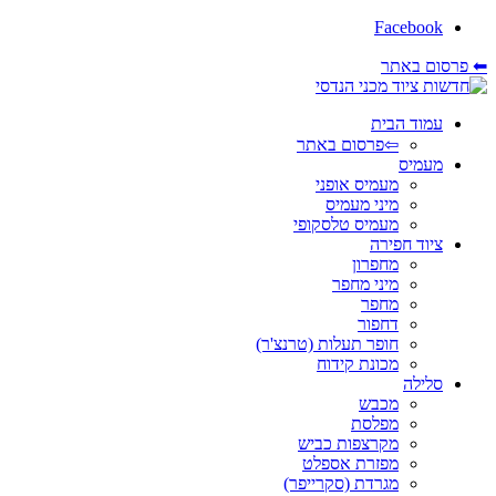
Facebook
⬅ פרסום באתר
עמוד הבית
⇦פרסום באתר
מעמיס
מעמיס אופני
מיני מעמיס
מעמיס טלסקופי
ציוד חפירה
מחפרון
מיני מחפר
מחפר
דחפור
חופר תעלות (טרנצ'ר)
מכונת קידוח
סלילה
מכבש
מפלסת
מקרצפות כביש
מפזרת אספלט
מגרדת (סקרייפר)