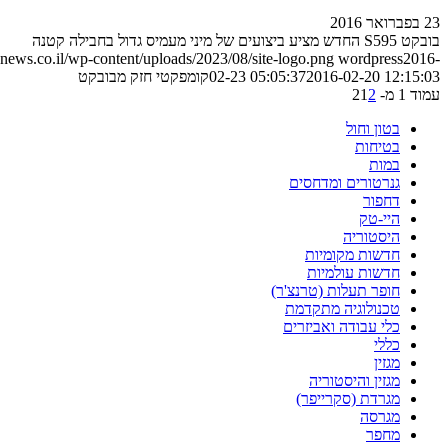
23 בפברואר 2016
בובקט S595 החדש מציע ביצועים של מיני מעמיס גדול בחבילה קטנה
ews.co.il/wp-content/uploads/2023/08/site-logo.png
wordpress
2016-
2016-02-20 12:15:03
02-23 05:05:37
קומפקטי חזק מבובקט
עמוד 1 מ- 2
2
1
בטון וחול
בטיחות
במות
גנרטורים ומדחסים
דחפור
היי-טק
היסטוריה
חדשות מקומיות
חדשות עולמיות
חופר תעלות (טרנצ'ר)
טכנולוגיה מתקדמת
כלי עבודה ואביזרים
כללי
מגזין
מגזין והיסטוריה
מגרדת (סקרייפר)
מגרסה
מחפר