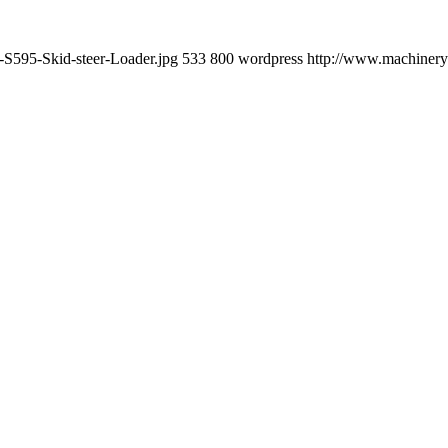
-S595-Skid-steer-Loader.jpg
533
800
wordpress
http://www.machineryn