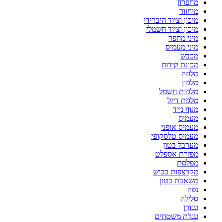
מחפרון
מיחזור
מיכון וציוד היברידי
מיכון וציוד חשמלי
מיני מחפר
מיני מעמיס
מכבש
מכונת קידוח
מלגזה
מלגזון
מלגזות חשמל
מלגזת דיזל
מנוף נייד
מעמיס
מעמיס אופני
מעמיס טלסקופי
מערבל בטון
מפזרת אספלט
מפלסת
מקרצפות כביש
משאבת בטון
נפה
סלילה
עגורן
עגלת משטחים