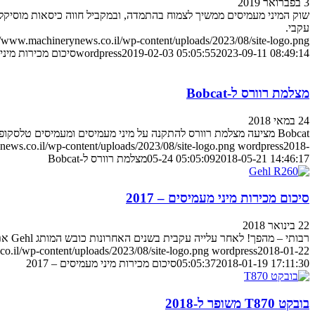
3 בפברואר 2019
שוק המיני מעמיסים ממשיך לצמוח בהתמדה, ובמקביל חווה כיסאות מוסיקליי
עקבי.
//www.machinerynews.co.il/wp-content/uploads/2023/08/site-logo.png
2023-09-11 08:49:14
2019-02-03 05:05:55
wordpress
סיכום מכירות מיני מ
מצלמת רוורס ל-Bobcat
24 במאי 2018
Bobcat מציעה מצלמת רוורס להתקנה על מיני מעמיסים ומעמיסים טלסקופיים מתוצרתה
ews.co.il/wp-content/uploads/2023/08/site-logo.png
wordpress
2018-
2018-05-21 14:46:17
05-24 05:05:09
מצלמת רוורס ל-Bobcat
סיכום מכירות מיני מעמיסים – 2017
22 בינואר 2018
רבותי – מהפך! לאחר עלייה עקבית בשנים האחרונות כובש המותג Gehl את הפסגה, ובפער שלא נתון לפרשנויות
o.il/wp-content/uploads/2023/08/site-logo.png
wordpress
2018-01-22
2018-01-19 17:11:30
05:05:37
סיכום מכירות מיני מעמיסים – 2017
בובקט T870 משופר ל-2018