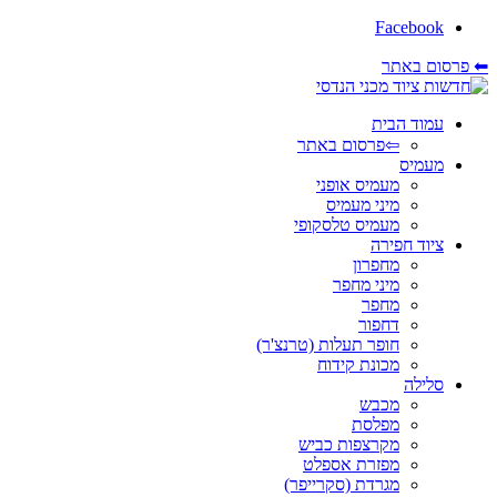
Facebook
⬅ פרסום באתר
עמוד הבית
⇦פרסום באתר
מעמיס
מעמיס אופני
מיני מעמיס
מעמיס טלסקופי
ציוד חפירה
מחפרון
מיני מחפר
מחפר
דחפור
חופר תעלות (טרנצ'ר)
מכונת קידוח
סלילה
מכבש
מפלסת
מקרצפות כביש
מפזרת אספלט
מגרדת (סקרייפר)