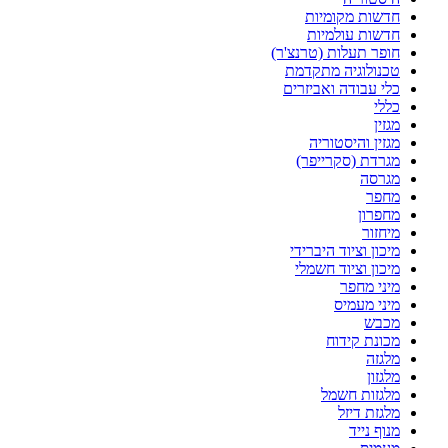
חדשות מקומיות
חדשות עולמיות
חופר תעלות (טרנצ'ר)
טכנולוגיה מתקדמת
כלי עבודה ואביזרים
כללי
מגזין
מגזין והיסטוריה
מגרדת (סקרייפר)
מגרסה
מחפר
מחפרון
מיחזור
מיכון וציוד היברידי
מיכון וציוד חשמלי
מיני מחפר
מיני מעמיס
מכבש
מכונת קידוח
מלגזה
מלגזון
מלגזות חשמל
מלגזת דיזל
מנוף נייד