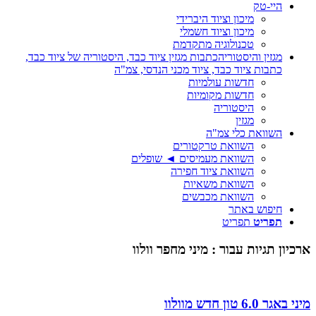
היי-טק
מיכון וציוד היברידי
מיכון וציוד חשמלי
טכנולוגיה מתקדמת
מגזין והיסטוריה
כתבות מגזין ציוד כבד, היסטוריה של ציוד כבד,
כתבות ציוד כבד, ציוד מכני הנדסי, צמ"ה
חדשות עולמיות
חדשות מקומיות
היסטוריה
מגזין
השוואת כלי צמ"ה
השוואת טרקטורים
השוואת מעמיסים ◄ שופלים
השוואת ציוד חפירה
השוואת משאיות
השוואת מכבשים
חיפוש באתר
תפריט
תפריט
ארכיון תגיות עבור :
מיני מחפר וולוו
מיני באגר 6.0 טון חדש מוולוו