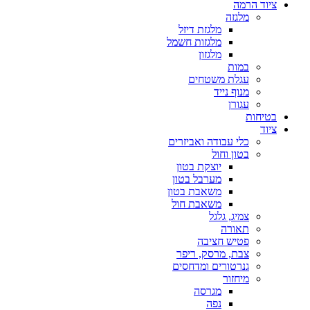
ציוד הרמה
מלגזה
מלגזת דיזל
מלגזות חשמל
מלגזון
במות
עגלת משטחים
מנוף נייד
עגורן
בטיחות
ציוד
כלי עבודה ואביזרים
בטון וחול
יוצקת בטון
מערבל בטון
משאבת בטון
משאבת חול
צמיג, גלגל
תאורה
פטיש חציבה
צבת, מרסק, ריפר
גנרטורים ומדחסים
מיחזור
מגרסה
נפה