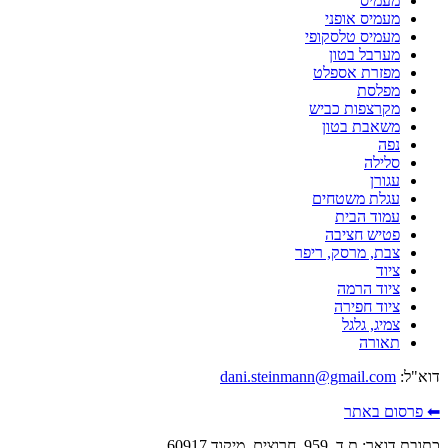
מעמיס
מעמיס אופני
מעמיס טלסקופי
מערבל בטון
מפזרת אספלט
מפלסת
מקרצפות כביש
משאבת בטון
נפה
סלילה
עגורן
עגלת משטחים
עמוד הבית
פטיש חציבה
צבת, מרסק, ריפר
ציוד
ציוד הרמה
ציוד חפירה
צמיג, גלגל
תאורה
דוא"ל:
dani.steinmann@gmail.com
⬅ פרסום באתר
כתובת דואר: ת.ד. 959, חרוצים, מיקוד 60917