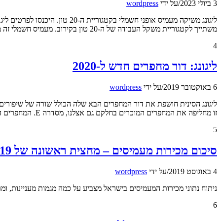
3 ביולי 2023
/
על ידי
wordpress
משתייך לקטגוריית משקל העבודה של ה-20 טון בקירוב. מעמיס חשמלי זה מצטרף להיצע ההולך וגדל של ציוד מכאני הנדסי המונע בחשמל המוצע על […]
4
ליגונג: דור מחפרים חדש ל-2020
6 באוקטובר 2019
/
על ידי
wordpress
זו מחליפה את המחפרים המוכרים בחלקם גם אצלנו, מסדרה E. המחפרים החדשים מכסים את כל טווח המשקלים שבין 1.8 טון ועד […]
5
סיכום מכירות מעמיסים – מחצית ראשונה של 2019
4 באוגוסט 2019
/
על ידי
wordpress
ניתוח נתוני מכירות המעמיסים בישראל מצביע על כמה מגמות מעניינות, ומר
6