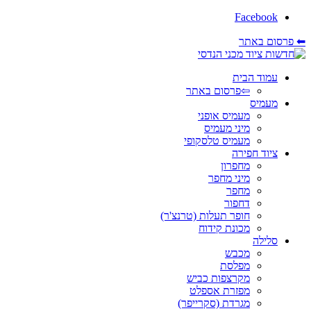
Facebook
⬅ פרסום באתר
עמוד הבית
⇦פרסום באתר
מעמיס
מעמיס אופני
מיני מעמיס
מעמיס טלסקופי
ציוד חפירה
מחפרון
מיני מחפר
מחפר
דחפור
חופר תעלות (טרנצ'ר)
מכונת קידוח
סלילה
מכבש
מפלסת
מקרצפות כביש
מפזרת אספלט
מגרדת (סקרייפר)