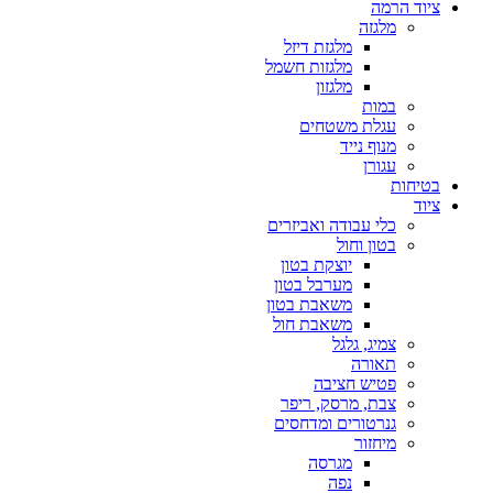
ציוד הרמה
מלגזה
מלגזת דיזל
מלגזות חשמל
מלגזון
במות
עגלת משטחים
מנוף נייד
עגורן
בטיחות
ציוד
כלי עבודה ואביזרים
בטון וחול
יוצקת בטון
מערבל בטון
משאבת בטון
משאבת חול
צמיג, גלגל
תאורה
פטיש חציבה
צבת, מרסק, ריפר
גנרטורים ומדחסים
מיחזור
מגרסה
נפה