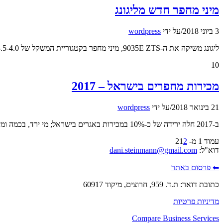
מיני מחפר חדש מליגונג
3 ביוני 2018
/
על ידי
wordpress
ליגונג משיקה את ה-9035E ZTS, מיני מחפר בקטגוריית המשקל של 3.5-4.0 טון המיועד לעבודה במקומות צרים וקשים לתמרון
10
מכירות מחפרים בישראל – 2017
21 בינואר 2018
/
על ידי
wordpress
ב-2017 חלה ירידה של כ-10% במכירות באגרים בישראל; מי ירד, בכמה ומי כיכב בסיכום המכירות?
עמוד 1 מ- 2
2
1
דוא"ל:
dani.steinmann@gmail.com
⬅ פרסום באתר
כתובת דואר: ת.ד. 959, חרוצים, מיקוד 60917
מדיניות פרטיות
Compare Business Services