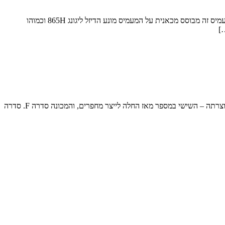
ליגונג משיקה מעמיס אופני חשמלי בקטגוריית ה-20 טון. היכנסו לפרטים ליגונג (Liugong) הסיני משיק מעמיס אופני חשמלי חדש בשם 856H-E Max. מעמיס זה מבוסס מכאנית על המעמיס מונע הדיזל ליגונג 865H וכמוהו
ליגונג הסינית חושפת את דור המחפרים הבא שלה הכולל שורה של שיפורים וחידושים ליגונג (Liugong) הסינית משיקה את הדור הבא של המחפרים מתוצרתה – השישי במספר מאז החלה לייצר מחפרים, והמכונה סדרה F. סדרה