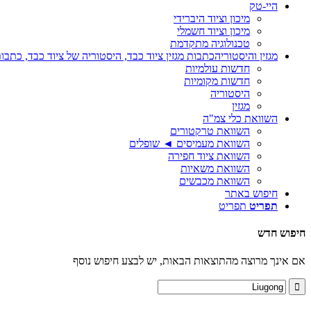
היי-טק
מיכון וציוד היברידי
מיכון וציוד חשמלי
טכנולוגיה מתקדמת
מגזין והיסטוריה
כתבות מגזין ציוד כבד, היסטוריה של ציוד כבד, כתבות
חדשות עולמיות
חדשות מקומיות
היסטוריה
מגזין
השוואת כלי צמ"ה
השוואת טרקטורים
השוואת מעמיסים ◄ שופלים
השוואת ציוד חפירה
השוואת משאיות
השוואת מכבשים
חיפוש באתר
תפריט
תפריט
חיפוש חדש
אם אינך מרוצה מהתוצאות הבאות, יש לבצע חיפוש נוסף