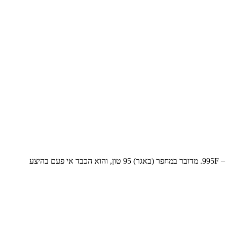
ליגונג משיקה את המחפר הגדול מתוצרתה עם משקל עבודה של 95 טון ו-608 כ"ס ליגונג (LiuGong) הסינית משיקה את המחפר הכבד החדש מתוצרתה – 995F. מדובר במחפר (באגר) 95 טון, והוא הכבד אי פעם בהיצע