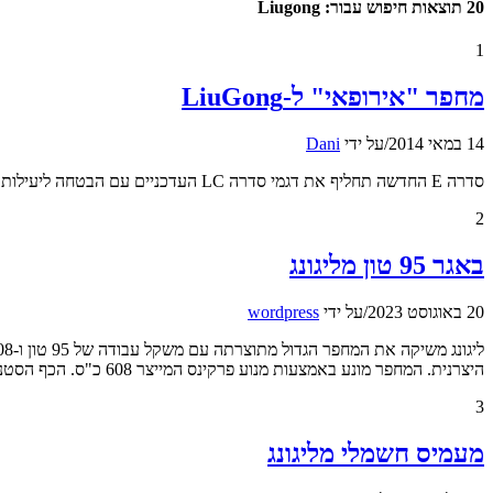
20 תוצאות חיפוש עבור: Liugong
1
מחפר "אירופאי" ל-LiuGong
14 במאי 2014
/
על ידי
Dani
סדרה E החדשה תחליף את דגמי סדרה LC העדכניים עם הבטחה ליעילות משופרת – וצריכת דלק נמוכה יותר
2
באגר 95 טון מליגונג
20 באוגוסט 2023
/
על ידי
wordpress
היצרנית. המחפר מונע באמצעות מנוע פרקינס המייצר 608 כ"ס. הכף הסטנדרטית היא בנפח 5.6 מ"ק, עומק החפירה המרבי עומד על […]
3
מעמיס חשמלי מליגונג