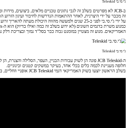
ג'י.סי.בי Teleskid
ב-JCB לא מפרטים בשלב זה לגבי נתונים טכניים מלאים, ביצועים, מידו
זה מכבר על ידי היצרנית, לאחר ההתאמות הנדרשות לחיבור ועיגון הזרוע הט
על ידי ג'י.סי.בי לפני כ-25 שנים ולמעשה מהווה היכולת מעתה להאריך זרוע זו (טלסקופית) מעין המשך אבולוציוני טבעי, מזכירים אצל היצרנית.
האמריקאים. מנוע זה מצטיין במומנט גבוה כבר בסל"ד נמוך ובצריכת דלק נמ
ג'י.סי.בי Teleskid
ה-JCB Teleskid פונה הן לשוק עבודות הבניין, העפר, הסלילה וה
חלופה מעניינת לכמה כלים בכלי אחד, בעיקר במשקים קטנים ובינוניים.
בשלב הראשון יוצעו בשוק האמריקאי דגמי JCB Teleskid אופניי וזחליים, בעוד שבאירופה ישווקו הדגמים האופניים בלבד. יבואנית ג'י.סי.בי לארץ היא חברת קומסקו.