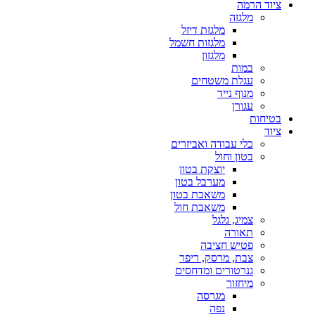
ציוד הרמה
מלגזה
מלגזת דיזל
מלגזות חשמל
מלגזון
במות
עגלת משטחים
מנוף נייד
עגורן
בטיחות
ציוד
כלי עבודה ואביזרים
בטון וחול
יוצקת בטון
מערבל בטון
משאבת בטון
משאבת חול
צמיג, גלגל
תאורה
פטיש חציבה
צבת, מרסק, ריפר
גנרטורים ומדחסים
מיחזור
מגרסה
נפה