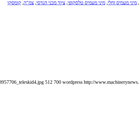
מיני מעמיס זחלי
,
מיני מעמיס טלסקופי
,
ציוד מכני הנדסי
,
צמ"ה
,
קומסקו
8957706_teleskid4.jpg
512
700
wordpress
http://www.machinerynews.c