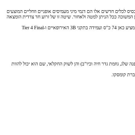
הבסיס לכלים חדשים אלו הם דגמי מיני מעמיסים אופניים וזחליים המוצעים
ון המשוכה ככל הניתן למטה ולאחור. שיטה זו של זרוע חד צדדית הומצאה
כמנוע משרת בדגמים השונים (לא ידוע בשלב זה כמה ואילו בדיוק) הוא ה-JCB Ecomax העדכני והמתקדם שפותח בשותפות עם קוהלר האמריקאית, המציע כאן 74 כ"ס ועמידה בתקני 3B האירופאיים ו-Tier 4 Final
ש, מפנה שלג, גוזמת גדר חיה וכיו"ב) והן לשוק החקלאי, שם הוא יכול להוות