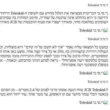
ג'י.סי.בי Teleskid
הידועה כי היא בהחלט אינה שוקטת על שמריה, ומיטב המוחות בה עסוקים 
העוסקים במלאכה מחד, ומאידך ישפרו את סעיף ההכנסות של JCB מאידך.
ג'י.סי.בי Teleskid
העולות ויורדות ובקצותיהן כף, מזלג או כל ציוד קצה אחר, מוצע כאן אותו 
קומפקטיים, יכולת סיבוב על צירו ובכך לספק יכולת התניידות טובה במקומות
(שופל) קומפקטי ויעה אופני/זחלי.
ג'י.סי.בי Teleskid
ל-JCB Teleskid טווח הגעה
(כאשר הכלי עומד מיושר עם קו האופק), עד מטר אחד. עוד ייחוד הוא בשיל