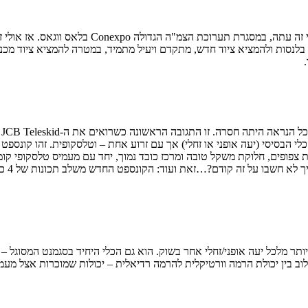
ג'י.סי.בי הבריטית ממציאה את הגלגל מחדש עם חשי
בלנסות ולהמציא ציוד חדש, מתקדם ויעיל מתמיד, במטרה להמציא ציוד מכנ
כ
הכלי הבסיסי (יעה אופני או זחלי) אך עם זרוע אחת – וטלסקופית. זהו קונספ
 צפופים, חלוקת משקל טובה ומרכז כובד נמוך, יחד עם מעמיס טלסקופי קומפקטי
מעמיס 
 אופקי מרבי לפנים של 2.4 מטרים – מן הסתם יותר מלכל יעה אופני/זחלי אחר בשוק. הוא גם הכלי 
וב בין יכולת הרמה וורטיקלית להרמה רדיאלית – יכולות שמוכרות אצל מעמי