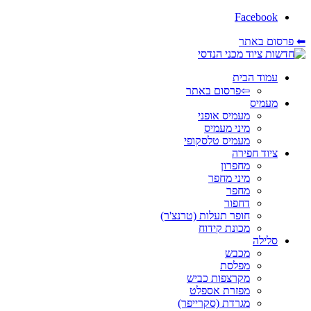
Facebook
⬅ פרסום באתר
עמוד הבית
⇦פרסום באתר
מעמיס
מעמיס אופני
מיני מעמיס
מעמיס טלסקופי
ציוד חפירה
מחפרון
מיני מחפר
מחפר
דחפור
חופר תעלות (טרנצ'ר)
מכונת קידוח
סלילה
מכבש
מפלסת
מקרצפות כביש
מפזרת אספלט
מגרדת (סקרייפר)