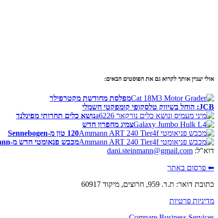
אולי יעניין אותך לקרוא גם את הפוסטים הבאים:
מפלסת מחודשת מקטרפילר
JCB: הוחל בשיווק טלסקופי קומפקטי חשמלי
נושא כלים תחרותי מפינלנד
צמיג מחפרון חדש
120 טון מ-Sennebogen
מכבש פנאומטי חדש מ-Ammann
דוא"ל:
dani.steinmann@gmail.com
⬅ פרסום באתר
כתובת דואר: ת.ד. 959, חרוצים, מיקוד 60917
מדיניות פרטיות
Compare Business Services