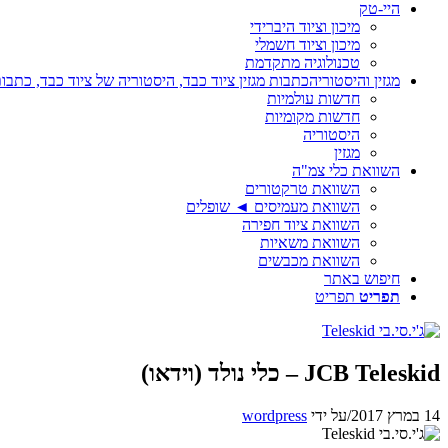
היי-טק
מיכון וציוד היברידי
מיכון וציוד חשמלי
טכנולוגיה מתקדמת
מגזין והיסטוריה
כתבות מגזין ציוד כבד, היסטוריה של ציוד כבד, כתבות
חדשות עולמיות
חדשות מקומיות
היסטוריה
מגזין
השוואת כלי צמ"ה
השוואת טרקטורים
השוואת מעמיסים ◄ שופלים
השוואת ציוד חפירה
השוואת משאיות
השוואת מכבשים
חיפוש באתר
תפריט
תפריט
JCB Teleskid – כלי נולד (וידאו)
14 במרץ 2017
/
על ידי
wordpress