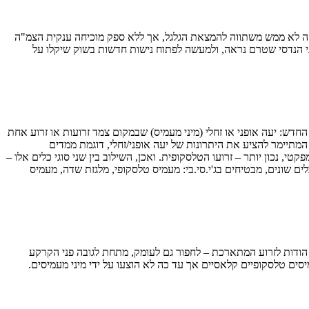
פת ה-Teleskid הייחודי זה עתה, במסגרת תערוכת הצמ"ה הגדולה Conexpo בלאס ווגאס. אז אולי זה לא ממש משתווה להמצאת הגלגל, אך ללא ספק מוכיחה ענקית הצמ"ה
י הנדסי שטרם נראה, ולמעשה לפתוח נישות חדשות בשוק שיקלו על
מעט כל המצאה עליה נאמר "איך לא חשבו על זה קודם" היא מוצלחת, וככל הנראה היתה חסרה. זו התגובה הראשונה כשרואים את ה-JCB Teleskid החדש: יעה אופני או זחלי (מיני מעמיס) שבמקום צמד זרועות או זרוע אחת
ט המתיימר להציע את היתרונות של יעה אופני/זחלי, דוגמת ממדים
, נכון יותר – זרועו הטלסקופית. ואכן, השילוב בין שני סוגי כלים אלו –
טלסקופי ויעה אופני/זחלי – נראה לפתע הגיוני ומתבקש, ובאמת – איך לא חשבו על זה קודם?…זאת ועוד: הקונספט החדש משלב תכונות של 4 כלים שונים, מבטיחים בג'י.סי.בי: מעמיס טלסקופי, מלגזת שדה, מעמיס
היחיד בסגמנט המסוגל – הודות לזרוע המתארכת – לחפור גם לעומק, מתחת לגובה פני הקרקע
סים טלסקופיים קלאסיים אך עד כה לא הוצעו על ידי מיני מעמיסים.