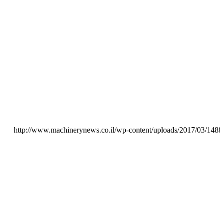
http://www.machinerynews.co.il/wp-content/uploads/2017/03/148