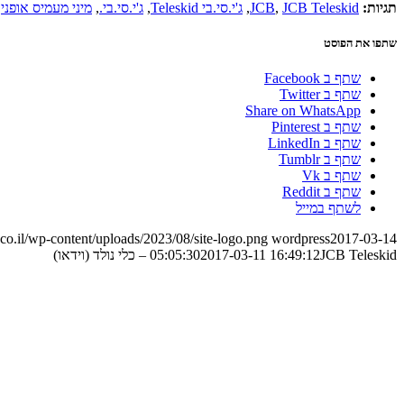
תגיות:
JCB Teleskid
,
JCB
,
ג'י.סי.בי Teleskid
,
ג'י.סי.בי.
,
מיני מעמיס אופני
,
שתפו את הפוסט
שתף ב Facebook
שתף ב Twitter
Share on WhatsApp
שתף ב Pinterest
שתף ב LinkedIn
שתף ב Tumblr
שתף ב Vk
שתף ב Reddit
לשתף במייל
o.il/wp-content/uploads/2023/08/site-logo.png
wordpress
2017-03-14
JCB Teleskid – כלי נולד (וידאו)
2017-03-11 16:49:12
05:05:30