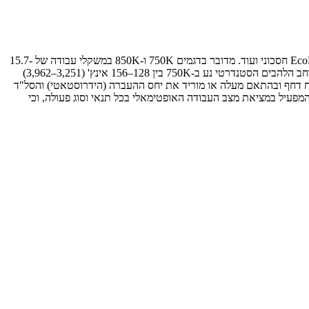
חטיבת הציוד הכבד בג'ון דיר חושפת את דגמי דחפורים המעודכנים ל-2015, עם מנועי Tier 4, מערכת הידראולית חדשה, אפשרות לעבודה במצב EcoMode חסכוני ועוד. מדובר בדגמים 750K ו-850K במשקלי עבודה של 15.7-
17.1 טון ו-19.3-21.8 טון בהתאמה. בשני הכלים מותקן עתה מנוע PowerTech מעודכן בנפח 6.8 ליטר המציע 165 כ"ס ב-750K ו-205 כ"ס ב-850K. רוחב הלהבים הסטנדרטי נע ב-750K בין 128–156 אינץ' (3,251–3,962)
טר בכל רגע נתון נתוני עומס וכוח דחף ובהתאם מעלה או מוריד את יחס ההעברה (הידרוסטאטי) והסל"ד
המפעיל במציאת מצב העבודה האופטימאלי בכל תנאי וסוג פעולה, וכי