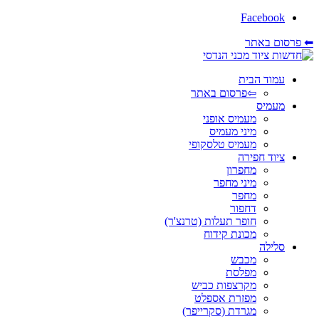
Facebook
⬅ פרסום באתר
עמוד הבית
⇦פרסום באתר
מעמיס
מעמיס אופני
מיני מעמיס
מעמיס טלסקופי
ציוד חפירה
מחפרון
מיני מחפר
מחפר
דחפור
חופר תעלות (טרנצ'ר)
מכונת קידוח
סלילה
מכבש
מפלסת
מקרצפות כביש
מפזרת אספלט
מגרדת (סקרייפר)