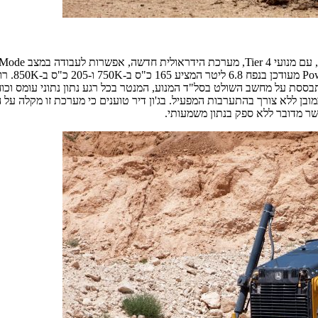
850 בין 128–168 אינץ' (3,251–4,267 מ"מ). מערכת ה-EcoMode מתבססת על מחשב השולט בסל"ד המנוע, המנ
ובן ללא צורך בהתערבות המפעיל. בג'ון דיר טוענים כי מערכת זו מקלה על 