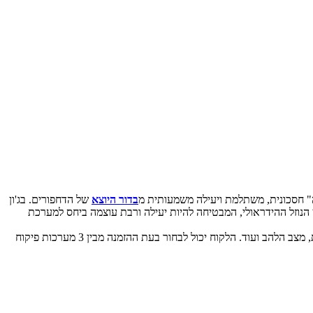
" חסכונית, משתלמת ויעילה משמעותית מ
בדור היוצא
של הדחפורים. בג'ון
 הנוזל ההידראולי, המבטיחה להיות יעילה ורבת עוצמה ביחס למערכת
עוד חדש בדגמי הדחפורים החדשים הוא צג LCD הצבעוני המציג נתונים רבים בזמן אמת אודות מצב המערכות השונות, צריכת הדלק, לחץ שמן, מהירות, מצב הלהב ועוד. הלקוח יכול לבחור בעת ההזמנה מבין 3 מערכות פיקוח