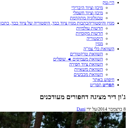
היי-טק
מיכון וציוד היברידי
מיכון וציוד חשמלי
טכנולוגיה מתקדמת
מגזין והיסטוריה
כתבות מגזין ציוד כבד, היסטוריה של ציוד כבד, כתבות
חדשות עולמיות
חדשות מקומיות
היסטוריה
מגזין
השוואת כלי צמ"ה
השוואת טרקטורים
השוואת מעמיסים ◄ שופלים
השוואת ציוד חפירה
השוואת משאיות
השוואת מכבשים
חיפוש באתר
תפריט
תפריט
ג'ון דיר מציגה דחפורים מעודכנים
8 בדצמבר 2014
/
על ידי
Dani