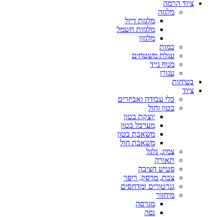
ציוד הרמה
מלגזה
מלגזת דיזל
מלגזות חשמל
מלגזון
במות
עגלת משטחים
מנוף נייד
עגורן
בטיחות
ציוד
כלי עבודה ואביזרים
בטון וחול
יוצקת בטון
מערבל בטון
משאבת בטון
משאבת חול
צמיג, גלגל
תאורה
פטיש חציבה
צבת, מרסק, ריפר
גנרטורים ומדחסים
מיחזור
מגרסה
נפה