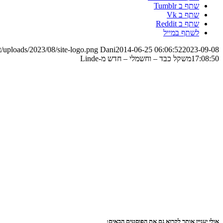
שתף ב Tumblr
שתף ב Vk
שתף ב Reddit
לשתף במייל
/uploads/2023/08/site-logo.png
Dani
2014-06-25 06:06:52
2023-09-08
17:08:50
משקל כבד – וחשמלי – חדש מ-Linde
אולי יעניין אותך לקרוא גם את הפוסטים הבאים: