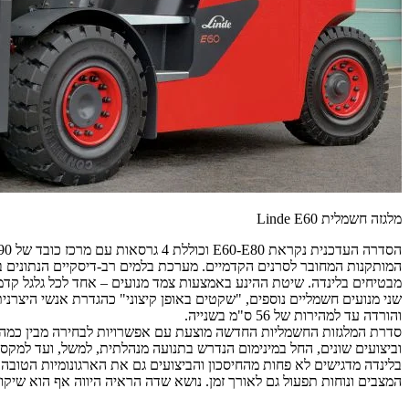
מלגזה חשמלית Linde E60
המותקנות המחובר לסרנים הקדמיים. מערכת בלמים רב-דיסקיים הנתונים ב
מבטיחים בלינדה. שיטת ההינע באמצעות צמד מנועים – אחד לכל גלגל קדמי – מאפשרת גם זריזות וניידות גב
והורדה עד למהירות של 56 ס"מ בשנייה.
סדרת המלגזות החשמליות החדשה מוצעת עם אפשרויות לבחירה מבין כמה מ
וביצועים שונים, החל במינימום הנדרש בתנועה מנהלתית, למשל, ועד למקסימ
בלינדה מדגישים לא פחות מהחיסכון והביצועים גם את הארגונומיות הטוב
המצבים ונוחות תפעול גם לאורך זמן. נושא שדה הראיה היווה אף הוא שיקו