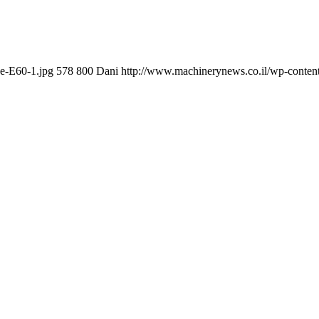
e-E60-1.jpg
578
800
Dani
http://www.machinerynews.co.il/wp-content