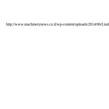
http://www.machinerynews.co.il/wp-content/uploads/2014/06/Lind