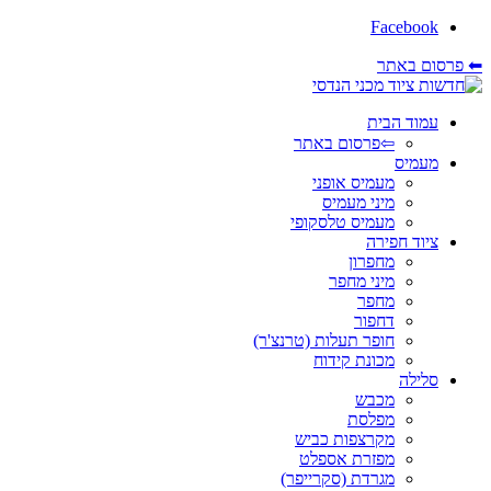
Facebook
⬅ פרסום באתר
עמוד הבית
⇦פרסום באתר
מעמיס
מעמיס אופני
מיני מעמיס
מעמיס טלסקופי
ציוד חפירה
מחפרון
מיני מחפר
מחפר
דחפור
חופר תעלות (טרנצ'ר)
מכונת קידוח
סלילה
מכבש
מפלסת
מקרצפות כביש
מפזרת אספלט
מגרדת (סקרייפר)