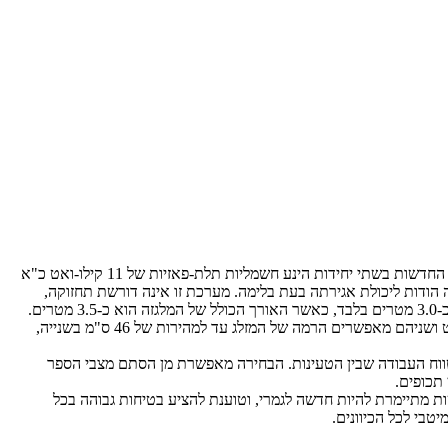
הסדרה העדכנית נקראת E60-E80 וכוללת 4 גרסאות עם מרכז כובד של 90 ס"מ. במטרה לאפשר את הביצועים היומרניים המובטחים מצוידות המלגזות החדשות בשתי יחידות הינע חשמליות תלת-פאזיות של 11 קילו-ואט כ"א
הודות ליכולת אגירתה בעת בלימה. מערכת זו אינה דורשת תחזוקה,
ם.
שני מנועים חשמליים נוספים, "שקטים באופן קיצוני" כהגדרת אנשי היצרנית, אחראיים על העלאת והורדת ה'בום'. כל מנוע הוא בהספק של 21 קילו-ואט ושניהם מאפשרים הרמה של המזלג עד למהירות של 46 ס"מ בשנייה,
ווח העבודה שבין הטעינות. הבחירה מאפשרת מן הסתם מצבי הספר
 תכופים.
ת מתיימרת להיות חדשה לגמרי, וטוענת להציע בטיחות גבוהה בכל
טבי לכל הכיוונים.