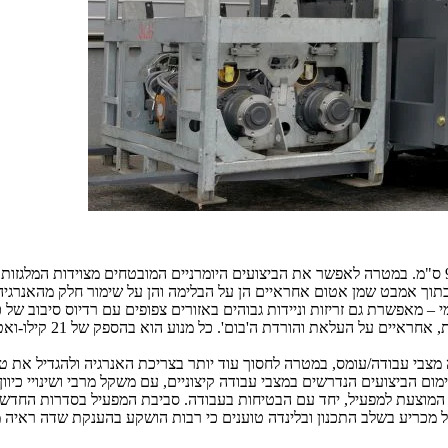
תוך אמבט שמן אטום אחראיים הן על הבלימה והן על שימור חלק מהאנרגיה 
והים באזורים צפופים עם רדיוס סיבוב של כ-3.0 מטרים בלבד, כאשר האורך הכולל של המלגזה הוא כ-3.5 מטרי
צבי עבודה/עומס, במטרה לחסוך עוד יותר בצריכת האנרגיה ולהגדיל את ט
ום הביצועים הנדרשים במצבי עבודה קיצוניים, עם משקל מרבי ושינויי כיוון
ה המוצעת למפעיל, יחד עם הבטיחות בעבודה. סביבת המפעיל בסדרות החדשו
ל מכריע בשלב התכנון ובלינדה טוענים כי רבות הושקע בהענקת שדה ראיה מי