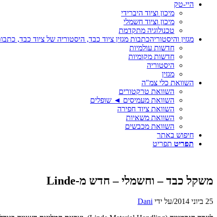
היי-טק
מיכון וציוד היברידי
מיכון וציוד חשמלי
טכנולוגיה מתקדמת
מגזין והיסטוריה
כתבות מגזין ציוד כבד, היסטוריה של ציוד כבד, כתבות
חדשות עולמיות
חדשות מקומיות
היסטוריה
מגזין
השוואת כלי צמ"ה
השוואת טרקטורים
השוואת מעמיסים ◄ שופלים
השוואת ציוד חפירה
השוואת משאיות
השוואת מכבשים
חיפוש באתר
תפריט
תפריט
משקל כבד – וחשמלי – חדש מ-Linde
25 ביוני 2014
/
על ידי
Dani