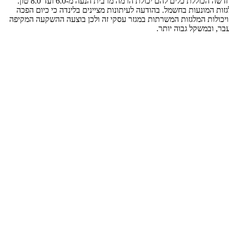
לינדה הגרמנייה (Linde Material Handling), יצרנית המלגזות השנייה בגודלה בעולם (אחרי טויוטה), משיקה במיינץ שבגרמנייה סדרת מלגזות חשמליות חדשה הכוללת כלים להם יכולת הרמה מרבית הנעה מ-6.0 ועד 8.0 טון.
זות המונעות בחשמל. בהודעה לעיתונות מציינים בלינדה כי כיום הפכה
ויכולות המלגזות המשרתות במגזר עסקי זה ולכן בוצעה ההשקעה המקיפה
ר, ובמשקל גבוה יותר.