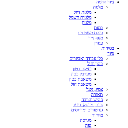
ציוד הרמה
מלגזה
מלגזת דיזל
מלגזות חשמל
מלגזון
במות
עגלת משטחים
מנוף נייד
עגורן
בטיחות
ציוד
כלי עבודה ואביזרים
בטון וחול
יוצקת בטון
מערבל בטון
משאבת בטון
משאבת חול
צמיג, גלגל
תאורה
פטיש חציבה
צבת, מרסק, ריפר
גנרטורים ומדחסים
מיחזור
מגרסה
נפה