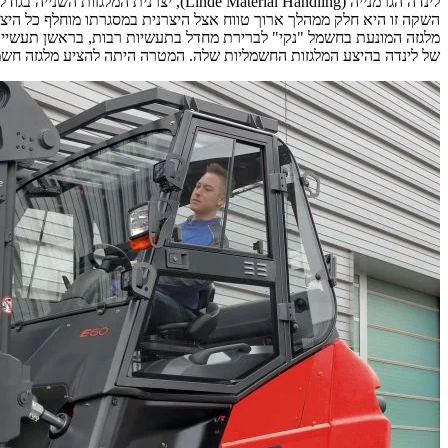
השקה זו היא חלק ממהלך ארוך טווח אצל היצרנית במסגרתו מוחלף כל היצע ה
מלגזה המונעת בחשמל "נקי" לברירת מחדל בתעשיות רבות, בראשן תעשיית ה
של לינדה בהיצע המלגזות החשמליות שלה. המטרה היתה להציע מלגזה חשמל