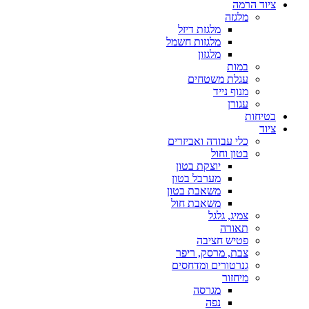
ציוד הרמה
מלגזה
מלגזת דיזל
מלגזות חשמל
מלגזון
במות
עגלת משטחים
מנוף נייד
עגורן
בטיחות
ציוד
כלי עבודה ואביזרים
בטון וחול
יוצקת בטון
מערבל בטון
משאבת בטון
משאבת חול
צמיג, גלגל
תאורה
פטיש חציבה
צבת, מרסק, ריפר
גנרטורים ומדחסים
מיחזור
מגרסה
נפה