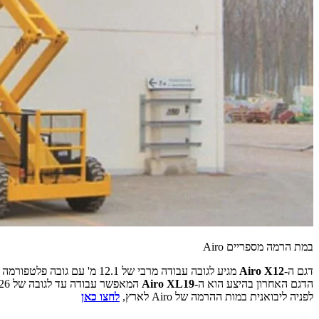
במת הרמה מספריים Airo
דגם ה-
Airo X12
מגיע לגובה עבודה מרבי של 12.1 מ' עם גובה פלטפורמה מרבי של 10.1 מ'. משקל ההרמה עומד כאן על 300 ק"ג מרביים ומשקל במת ההרמה הוא 3,430 ק"ג.
הדגם האחרון בהיצע הוא ה-
Airo XL19
המאפשר עבודה עד לגובה של 19.26 מ'. גובה הפלטפורמה המרבי עומד כאן על 17.26 מ' והמשקל המותר להרמה הוא 500 ק"ג מרביים. במת הרמה זו שוקלת 9,645 ק"ג.
לפניה ליבואנית במות ההרמה של Airo לארץ,
לחצו כאן