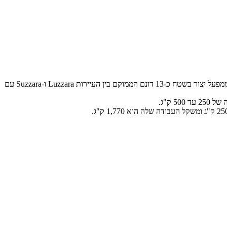
חברת 'שי מגן' הודיעה על קבלת זיכיון היבוא של יצרנית במות הרמה מספריים של חברת Airo האיטלקייה. המותג שייך לקבוצת TIGIEFFE והוא פועל ממפעל יצור בשטח כ-13 דונם הממוקם בין העיירות Luzzara ו-Suzzara עם