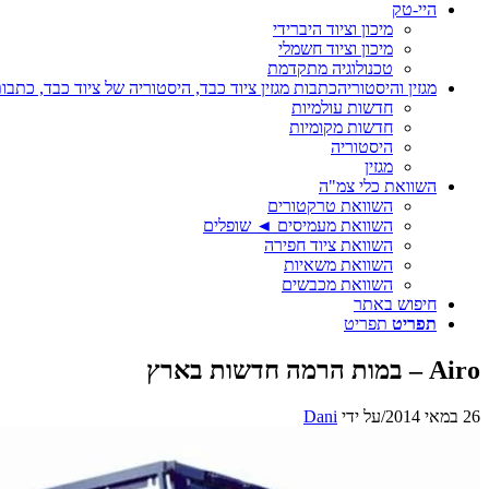
היי-טק
מיכון וציוד היברידי
מיכון וציוד חשמלי
טכנולוגיה מתקדמת
מגזין והיסטוריה
כתבות מגזין ציוד כבד, היסטוריה של ציוד כבד, כתבות
חדשות עולמיות
חדשות מקומיות
היסטוריה
מגזין
השוואת כלי צמ"ה
השוואת טרקטורים
השוואת מעמיסים ◄ שופלים
השוואת ציוד חפירה
השוואת משאיות
השוואת מכבשים
חיפוש באתר
תפריט
תפריט
Airo – במות הרמה חדשות בארץ
26 במאי 2014
/
על ידי
Dani