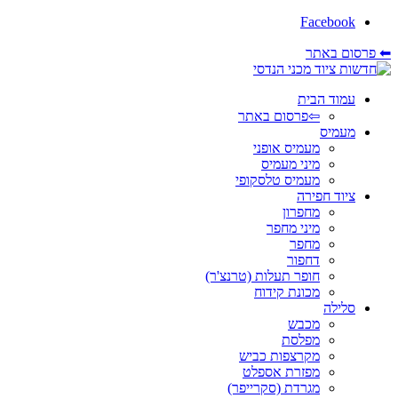
Facebook
⬅ פרסום באתר
עמוד הבית
⇦פרסום באתר
מעמיס
מעמיס אופני
מיני מעמיס
מעמיס טלסקופי
ציוד חפירה
מחפרון
מיני מחפר
מחפר
דחפור
חופר תעלות (טרנצ'ר)
מכונת קידוח
סלילה
מכבש
מפלסת
מקרצפות כביש
מפזרת אספלט
מגרדת (סקרייפר)