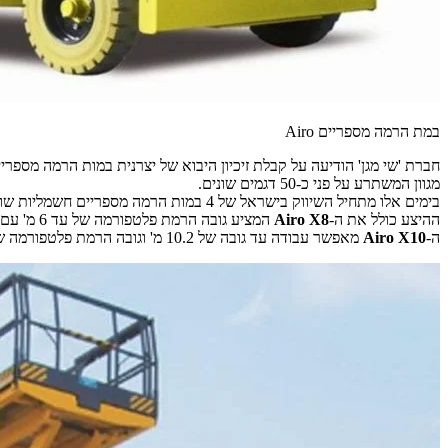
במת הרמה מספריים Airo
מגוון המשתרע על פני כ-50 דגמים שונים.
בימים אלו מתחיל השיווק בישראל של 4 במות הרמה מספריים חשמליות שונות מתוצרת Airo, בטווחי גובה עבודה של 8 עד למעלה מ-19 מ' ויכולת הרמה של 250 עד 500 ק"ג.
ההיצע כולל את ה-
Airo X8
המציע גובה הרמת פלטפורמה של עד 6 מ' עם גובה עבודה מרבי של 8 מטרים. במת ההרמה מסוגלת להרים משקל של עד 250 ק"ג ומשקל העבודה שלה הוא 1,770 ק"ג.
ה-
Airo X10
מאפשר עבודה עד גובה של 10.2 מ' וגובה הרמת פלטפורמה של עד 8.2 מ'. במה זו מסוגלת להרים עד 400 ק"ג ומשקלה 2,750 ק"ג.