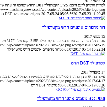
24 במאי 2017
למרות הדמיון לדגם היוצא מציע הקטרפילר D8T החדש שהוצג זה עתה שורה ארוכה של שיפורים המתיימרים להפכו לכלי יעיל וחסכוני מאי פעם
//www.machinerynews.co.il/wp-content/uploads/2023/08/site-logo.png
2017-05-23 11:20:45
2017-05-24 05:05:56
wordpress
קטרפילר D8T חדש
דור מחפרים אופניים חדש מקטרפילר
15 במאי 2017
עם תחילת שיווק המחפרים האופניים קטרפילר 315F וקטרפילר 317F מסתיים הליך החלפת הדורות בהיצע ציוד זה אצל קטרפילר
o.il/wp-content/uploads/2023/08/site-logo.png
wordpress
2017-05-15
2017-05-14 16:22:34
05:05:07
דור מחפרים אופניים חדש מקטרפילר
קטרפילר D6T חדש
17 באפריל 2017
עיקר החדשות הן בתיבת ההילוכים החדשה, במתיימרת לחולל פלאים בכל ה
o.il/wp-content/uploads/2023/08/site-logo.png
wordpress
2017-04-17
2017-04-15 19:05:26
05:05:02
קטרפילר D6T חדש
950 GC: מעמיס אופני חדש מקטרפילר