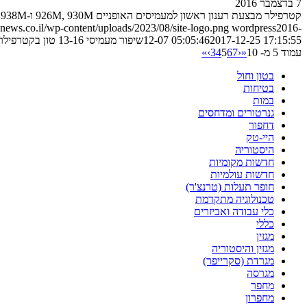
7 בדצמבר 2016
קטרפילר מבצעת רענון ראשון למעמיסים האופניים 926M, 930M ו-938M – כשנתיים לאחר השקתם. הנה הפרטים
ews.co.il/wp-content/uploads/2023/08/site-logo.png
wordpress
2016-
2017-12-25 17:15:55
12-07 05:05:46
שיפור מעמיסי 13-16 טון בקטרפילר
עמוד 5 מ- 10
«
‹
7
6
5
4
3
›
»
בטון וחול
בטיחות
במות
גנרטורים ומדחסים
דחפור
היי-טק
היסטוריה
חדשות מקומיות
חדשות עולמיות
חופר תעלות (טרנצ'ר)
טכנולוגיה מתקדמת
כלי עבודה ואביזרים
כללי
מגזין
מגזין והיסטוריה
מגרדת (סקרייפר)
מגרסה
מחפר
מחפרון