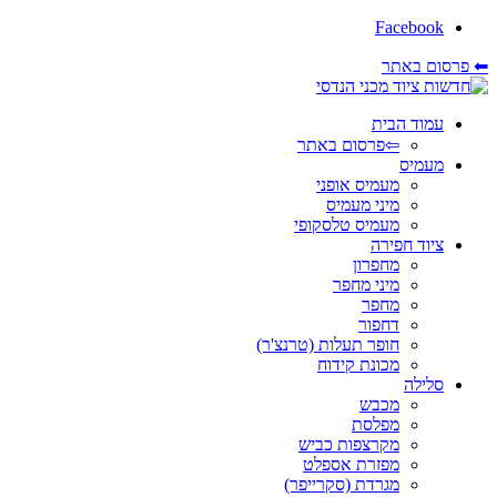
Facebook
⬅ פרסום באתר
עמוד הבית
⇦פרסום באתר
מעמיס
מעמיס אופני
מיני מעמיס
מעמיס טלסקופי
ציוד חפירה
מחפרון
מיני מחפר
מחפר
דחפור
חופר תעלות (טרנצ'ר)
מכונת קידוח
סלילה
מכבש
מפלסת
מקרצפות כביש
מפזרת אספלט
מגרדת (סקרייפר)