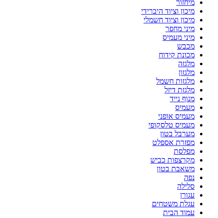
מיחזור
מיכון וציוד היברידי
מיכון וציוד חשמלי
מיני מחפר
מיני מעמיס
מכבש
מכונת קידוח
מלגזה
מלגזון
מלגזות חשמל
מלגזת דיזל
מנוף נייד
מעמיס
מעמיס אופני
מעמיס טלסקופי
מערבל בטון
מפזרת אספלט
מפלסת
מקרצפות כביש
משאבת בטון
נפה
סלילה
עגורן
עגלת משטחים
עמוד הבית