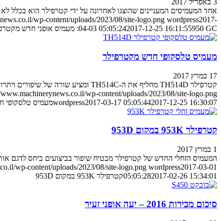
3 באפריל 2017
אחד המעמיסים המעניינים שהוצגו לאחרונה על ידי קטרפילר הוא בכלל לא 
ews.co.il/wp-content/uploads/2023/08/site-logo.png
wordpress
2017-
950 GC: מעמיס אופני חדש מקטרפילר
2017-12-25 16:11:55
04-03 05:05:24
מעמיס טלסקופי חדש מקטרפילר
17 במרץ 2017
קטרפילר TH514D מחליף את ה-TH514C ומציע שורה של שיפורים ויתרונות. הנה הפרטים
//www.machinerynews.co.il/wp-content/uploads/2023/08/site-logo.png
2017-12-25 16:30:07
2017-03-17 05:05:44
wordpress
מעמיס טלסקופי ח
קטרפילר 953K במקום 953D
1 במרץ 2017
המעמיס הזחלי החדש של קטרפילר מבטיח שיפור בביצועים ביחס לדגם אות
o.il/wp-content/uploads/2023/08/site-logo.png
wordpress
2017-03-01
2017-02-26 15:34:01
05:05:28
קטרפילר 953K במקום 953D
סיכום מכירות 2016 – יעה אופני זעיר