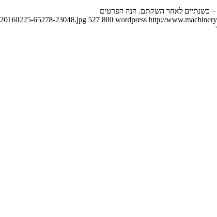
CM20160225-65278-23048.jpg
527
800
wordpress
http://www.machineryn