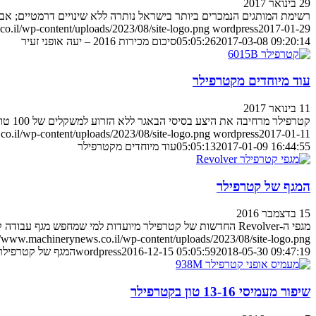
29 בינואר 2017
רשימת המותגים הנמכרים ביותר בישראל נותרה ללא שינויים דרמטיים; אבל
o.il/wp-content/uploads/2023/08/site-logo.png
wordpress
2017-01-29
2017-03-08 09:20:14
05:05:26
סיכום מכירות 2016 – יעה אופני זעיר
עוד מיוחדים מקטרפילר
11 בינואר 2017
קטרפילר מרחיבה את היצע בסיסי הבאגר ללא הזרוע למשקלים של 100 טון ומעלה, לעבודות הדורשות אפליקציות ייחודיות ומיוחדות
o.il/wp-content/uploads/2023/08/site-logo.png
wordpress
2017-01-11
2017-01-09 16:44:55
05:05:13
עוד מיוחדים מקטרפילר
המגף של קטרפילר
15 בדצמבר 2016
מגפי ה-Revolver החדשות של קטרפילר מיועדות למי שמחפש מגף עבודה קשוח אך נוח לשימוש, כאלטרנטיבה חורפית למגפיים האוסטרליים המוכרים גם אצלנו
//www.machinerynews.co.il/wp-content/uploads/2023/08/site-logo.png
2018-05-30 09:47:19
2016-12-15 05:05:59
wordpress
המגף של קטרפילר
שיפור מעמיסי 13-16 טון בקטרפילר