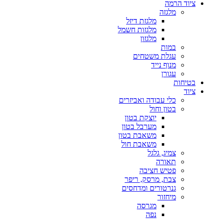
ציוד הרמה
מלגזה
מלגזת דיזל
מלגזות חשמל
מלגזון
במות
עגלת משטחים
מנוף נייד
עגורן
בטיחות
ציוד
כלי עבודה ואביזרים
בטון וחול
יוצקת בטון
מערבל בטון
משאבת בטון
משאבת חול
צמיג, גלגל
תאורה
פטיש חציבה
צבת, מרסק, ריפר
גנרטורים ומדחסים
מיחזור
מגרסה
נפה