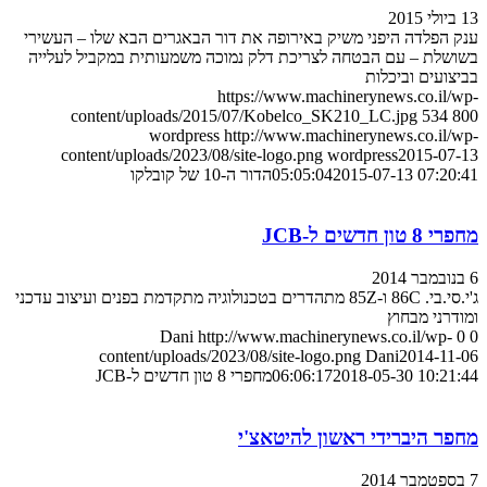
13 ביולי 2015
ענק הפלדה היפני משיק באירופה את דור הבאגרים הבא שלו – העשירי
בשושלת – עם הבטחה לצריכת דלק נמוכה משמעותית במקביל לעלייה
בביצועים וביכלות
https://www.machinerynews.co.il/wp-
content/uploads/2015/07/Kobelco_SK210_LC.jpg
534
800
wordpress
http://www.machinerynews.co.il/wp-
content/uploads/2023/08/site-logo.png
wordpress
2015-07-13
2015-07-13 07:20:41
05:05:04
הדור ה-10 של קובלקו
מחפרי 8 טון חדשים ל-JCB
6 בנובמבר 2014
ג'י.סי.בי. 86C ו-85Z מתהדרים בטכנולוגיה מתקדמת בפנים ועיצוב עדכני
ומודרני מבחוץ
Dani
http://www.machinerynews.co.il/wp-
0
0
content/uploads/2023/08/site-logo.png
Dani
2014-11-06
2018-05-30 10:21:44
06:06:17
מחפרי 8 טון חדשים ל-JCB
מחפר היברידי ראשון להיטאצ'י
7 בספטמבר 2014