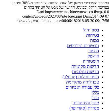
המחפר ההיברידי ראשון של הענק הכתום יציע יותר מ-30% חיסכון
בצריכת הדלק וכבונוס: תחושה של מבט אל העתיד בתחום
Dani
http://www.machinerynews.co.il/wp-
0
0
content/uploads/2023/08/site-logo.png
Dani
2014-09-07
2018-05-30 09:17:56
06:06:18
מחפר היברידי ראשון להיטאצ'י
בטון וחול
בטיחות
במות
גנרטורים ומדחסים
דחפור
היי-טק
היסטוריה
חדשות מקומיות
חדשות עולמיות
חופר תעלות (טרנצ'ר)
טכנולוגיה מתקדמת
כלי עבודה ואביזרים
כללי
מגזין
מגזין והיסטוריה
מגרדת (סקרייפר)