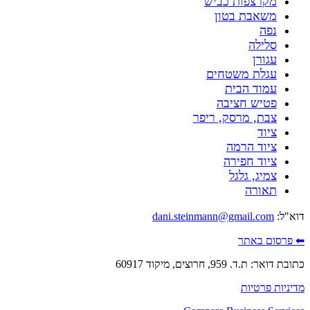
מקרצפות כביש
משאבת בטון
נפה
סלילה
עגורן
עגלת משטחים
עמוד הבית
פטיש חציבה
צבת, מרסק, ריפר
ציוד
ציוד הרמה
ציוד חפירה
צמיג, גלגל
תאורה
דוא"ל:
dani.steinmann@gmail.com
⬅ פרסום באתר
כתובת דואר: ת.ד. 959, חרוצים, מיקוד 60917
מדיניות פרטיות