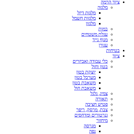
ציוד הרמה
מלגזה
מלגזת דיזל
מלגזות חשמל
מלגזון
במות
עגלת משטחים
מנוף נייד
עגורן
בטיחות
ציוד
כלי עבודה ואביזרים
בטון וחול
יוצקת בטון
מערבל בטון
משאבת בטון
משאבת חול
צמיג, גלגל
תאורה
פטיש חציבה
צבת, מרסק, ריפר
גנרטורים ומדחסים
מיחזור
מגרסה
נפה