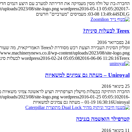
החברה-בת של וולוו מסין מעמיקה את חדירתה למערב עם היצע דגמים חדשים שישווקו בא
/uploads/2023/08/site-logo.png
wordpress
2016-05-13 05:05:20
2017-
SDLG: מעמיסים "מערביים" חדשים
03-08 13:49:44
Terex לבעלות סינית?
24 בפברואר 2016
זומליון הסינית העבירה הצעת רכש מסודרת לTerex האמריקאית, מה שעורר גל שמועות והתרגשות בענף הצמ"ה העולמי
//www.machinerynews.co.il/wp-content/uploads/2023/08/site-logo.png
Terex לבעלות סינית?
2016-06-06 11:26:16
2016-02-24 05:05:08
wordpress
Uniroyal – מעתה גם צמיגים למשאיות
25 בינואר 2016
החברה הוותיקה בבעלות מישלין הצרפתייה תציע לראשונה צמיגי משאיות מ
/uploads/2023/08/site-logo.png
wordpress
2016-01-25 05:05:10
2016-
Uniroyal – מעתה גם צמיגים למשאיות
01-19 16:30:16
קטרפילר הואשמה בגניבה
11 בינואר 2016