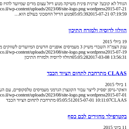
הגודל לא קובע? יצרנית פינית משיקה מנוע דיזל עצום מדים שמיועד להזיז ס
o.il/wp-content/uploads/2023/08/site-logo.png
wordpress
2015-07-21
2015-07-21 07:19:59
05:05:39
מנוע הדיזל החסכוני בעולם הוא…
הוולוו לרוסיה ולמזרח התיכון
19 ביולי 2015
ענק הצמ"ה השבדי משיק 3 מעמיסים אופניים חדשים המיועדים לשווקים מפוקחים פחות מבחינת תקנות זיהום ופליטת גזים רעילים. המחיר צפוי להיות תחרותי
o.il/wp-content/uploads/2023/08/site-logo.png
wordpress
2015-07-19
2017-03-08 13:56:31
05:05:28
הוולוו לרוסיה ולמזרח התיכון
CLAAS מתרחבת לתחום הציוד הכבד
1 ביולי 2015
וואקר-נויסן יפסיק לייצר עבור הקונצרן הגרמני מעמיסים טלסקופיים, עם העברת התחום ל-Liebherr, שמ-2018 יחל לספק לקלאאס ציוד - שא
o.il/wp-content/uploads/2023/08/site-logo.png
wordpress
2015-07-01
CLAAS מתרחבת לתחום הציוד הכבד
2015-07-01 10:11:07
05:05:51
בקטרפילר מחזירים לכם כסף
11 ביוני 2015