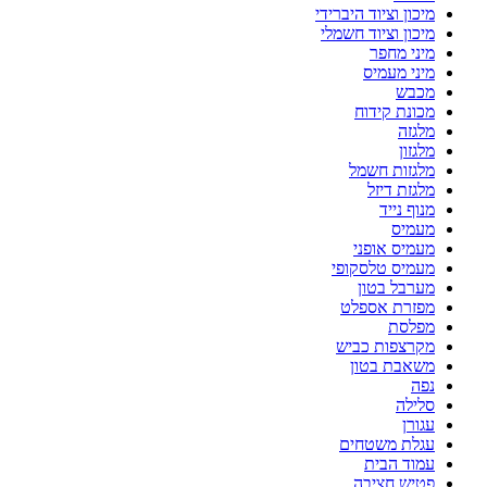
מיכון וציוד היברידי
מיכון וציוד חשמלי
מיני מחפר
מיני מעמיס
מכבש
מכונת קידוח
מלגזה
מלגזון
מלגזות חשמל
מלגזת דיזל
מנוף נייד
מעמיס
מעמיס אופני
מעמיס טלסקופי
מערבל בטון
מפזרת אספלט
מפלסת
מקרצפות כביש
משאבת בטון
נפה
סלילה
עגורן
עגלת משטחים
עמוד הבית
פטיש חציבה