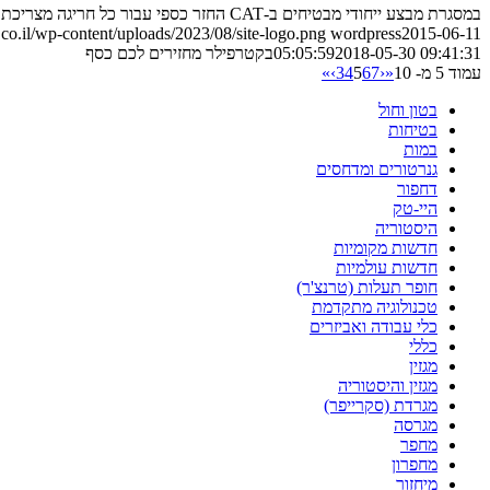
במסגרת מבצע ייחודי מבטיחים ב-CAT החזר כספי עבור כל חריגה מצריכת הדלק המובטחת. הנה הפרטים
o.il/wp-content/uploads/2023/08/site-logo.png
wordpress
2015-06-11
2018-05-30 09:41:31
05:05:59
בקטרפילר מחזירים לכם כסף
עמוד 5 מ- 10
«
‹
7
6
5
4
3
›
»
בטון וחול
בטיחות
במות
גנרטורים ומדחסים
דחפור
היי-טק
היסטוריה
חדשות מקומיות
חדשות עולמיות
חופר תעלות (טרנצ'ר)
טכנולוגיה מתקדמת
כלי עבודה ואביזרים
כללי
מגזין
מגזין והיסטוריה
מגרדת (סקרייפר)
מגרסה
מחפר
מחפרון
מיחזור