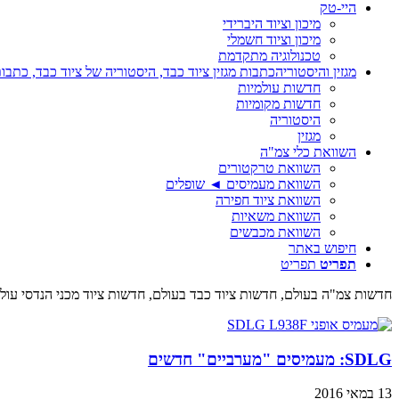
היי-טק
מיכון וציוד היברידי
מיכון וציוד חשמלי
טכנולוגיה מתקדמת
מגזין והיסטוריה
כתבות מגזין ציוד כבד, היסטוריה של ציוד כבד, כתבות
חדשות עולמיות
חדשות מקומיות
היסטוריה
מגזין
השוואת כלי צמ"ה
השוואת טרקטורים
השוואת מעמיסים ◄ שופלים
השוואת ציוד חפירה
השוואת משאיות
השוואת מכבשים
חיפוש באתר
תפריט
תפריט
חדשות צמ"ה בעולם, חדשות ציוד כבד בעולם, חדשות ציוד מכני הנדסי עולמי
SDLG: מעמיסים "מערביים" חדשים
13 במאי 2016