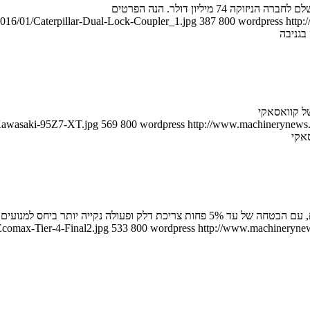
יליון דולר. הנה הפרטים
2016/01/Caterpillar-Dual-Lock-Coupler_1.jpg
387
800
wordpress
http:
בגניבה
/Kawasaki-95Z7-XT.jpg
569
800
wordpress
http://www.machinerynews.c
אקי
comax-Tier-4-Final2.jpg
533
800
wordpress
http://www.machinerynews