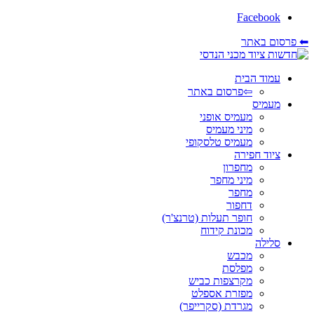
Facebook
⬅ פרסום באתר
עמוד הבית
⇦פרסום באתר
מעמיס
מעמיס אופני
מיני מעמיס
מעמיס טלסקופי
ציוד חפירה
מחפרון
מיני מחפר
מחפר
דחפור
חופר תעלות (טרנצ'ר)
מכונת קידוח
סלילה
מכבש
מפלסת
מקרצפות כביש
מפזרת אספלט
מגרדת (סקרייפר)