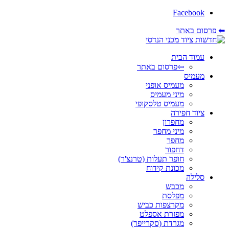
Facebook
⬅ פרסום באתר
עמוד הבית
⇦פרסום באתר
מעמיס
מעמיס אופני
מיני מעמיס
מעמיס טלסקופי
ציוד חפירה
מחפרון
מיני מחפר
מחפר
דחפור
חופר תעלות (טרנצ'ר)
מכונת קידוח
סלילה
מכבש
מפלסת
מקרצפות כביש
מפזרת אספלט
מגרדת (סקרייפר)