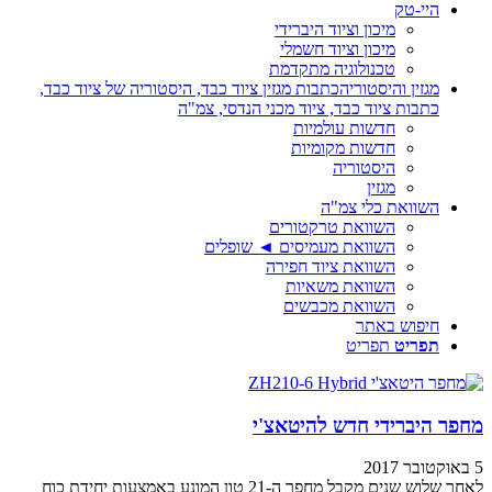
היי-טק
מיכון וציוד היברידי
מיכון וציוד חשמלי
טכנולוגיה מתקדמת
מגזין והיסטוריה
כתבות מגזין ציוד כבד, היסטוריה של ציוד כבד,
כתבות ציוד כבד, ציוד מכני הנדסי, צמ"ה
חדשות עולמיות
חדשות מקומיות
היסטוריה
מגזין
השוואת כלי צמ"ה
השוואת טרקטורים
השוואת מעמיסים ◄ שופלים
השוואת ציוד חפירה
השוואת משאיות
השוואת מכבשים
חיפוש באתר
תפריט
תפריט
מחפר היברידי חדש להיטאצ'י
5 באוקטובר 2017
לאחר שלוש שנים מקבל מחפר ה-21 טון המונע באמצעות יחידת כוח