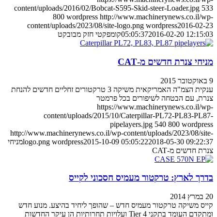
content/uploads/2016/02/Bobcat-S595-Skid-steer-Loader.jpg
533
800
wordpress
http://www.machinerynews.co.il/wp-
content/uploads/2023/08/site-logo.png
wordpress
2016-02-23
2016-02-20 12:15:03
05:05:37
קומפקטי חזק מבובקט
מניחי צנרת חדשים מ-CAT
9 באוקטובר 2015
ענקית הצמ"ה האמריקאית משיקה 3 טרקטורים זחליים חדשים להנחת
צנרת, עם הבטחה לשיפורים בכל פרמטר
https://www.machinerynews.co.il/wp-
content/uploads/2015/10/Caterpillar-PL72-PL83-PL87-
pipelayers.jpg
540
800
wordpress
http://www.machinerynews.co.il/wp-content/uploads/2023/08/site-
2018-05-30 09:22:37
2015-10-09 05:05:22
wordpress
logo.png
מניחי
צנרת חדשים מ-CAT
בדרך לארץ: טרקטור מעמיס חסכוני לקייס
20 במרץ 2014
קייס משיקה טרקטור מעמיס חדש – שהופך ליחיד בהיצע. מנוע חדש
ומתקדם העומד בתקני Tier 4 ועלויות תחרותיות הן עיקר החדשות