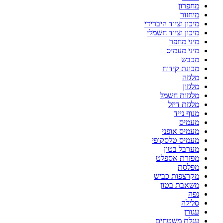
מחפרון
מיחזור
מיכון וציוד היברידי
מיכון וציוד חשמלי
מיני מחפר
מיני מעמיס
מכבש
מכונת קידוח
מלגזה
מלגזון
מלגזות חשמל
מלגזת דיזל
מנוף נייד
מעמיס
מעמיס אופני
מעמיס טלסקופי
מערבל בטון
מפזרת אספלט
מפלסת
מקרצפות כביש
משאבת בטון
נפה
סלילה
עגורן
עגלת משטחים