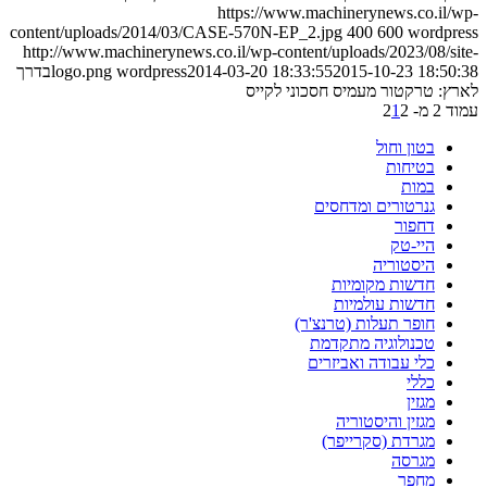
https://www.machinerynews.co.il/wp-
content/uploads/2014/03/CASE-570N-EP_2.jpg
400
600
wordpress
http://www.machinerynews.co.il/wp-content/uploads/2023/08/site-
2015-10-23 18:50:38
2014-03-20 18:33:55
wordpress
logo.png
בדרך
לארץ: טרקטור מעמיס חסכוני לקייס
עמוד 2 מ- 2
2
1
בטון וחול
בטיחות
במות
גנרטורים ומדחסים
דחפור
היי-טק
היסטוריה
חדשות מקומיות
חדשות עולמיות
חופר תעלות (טרנצ'ר)
טכנולוגיה מתקדמת
כלי עבודה ואביזרים
כללי
מגזין
מגזין והיסטוריה
מגרדת (סקרייפר)
מגרסה
מחפר