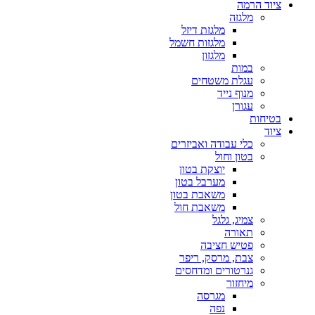
ציוד הרמה
מלגזה
מלגזת דיזל
מלגזות חשמל
מלגזון
במות
עגלת משטחים
מנוף נייד
עגורן
בטיחות
ציוד
כלי עבודה ואביזרים
בטון וחול
יוצקת בטון
מערבל בטון
משאבת בטון
משאבת חול
צמיג, גלגל
תאורה
פטיש חציבה
צבת, מרסק, ריפר
גנרטורים ומדחסים
מיחזור
מגרסה
נפה