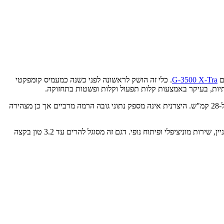
ם
G-3500 X-Tra
. כלי זה הושק לראשונה לפני כשנה כמעמיס קומפקטי
המנוע המשרת בדגם זה הוא מתוצרת קובוטה והוא מציע כ-66 כ"ס והוא עומד בתקני 'שלב 5' האירופאיים העדכניים. מהירות הנסיעה המרבית מוגבלת ל-28 קמ"ש. היצרנית אינה מספק נתוני גובה הרמה מרביים אך כן מצהירה
כמו רוב הציוד המפותח והמיוצר על ידי Tobroco-Giant כך תוכנן גם מעמיס קומפקטי זה לשרת במגוון תחומי החקלאות, לצד משימות תשתית, עבודות בניין, שירות מוניציפלי ופיתוח נופי. דגם זה מסוגל להרים עד 3.2 טון בקצה