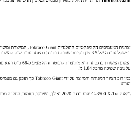
Tobroco-Giant ההולנדית החלה בשיווק מעמיס 3.5 טון חדש שהוצג כבר לפני כשנה. הנה הפרטים
יצרנית המעמיסים הקומפקטיים ההולנדית Tobroco-Giant, המייצרת ומשווקת מעמיסים תחת שם המותג
במשקל עבודה של 3.5 טון בקירוב שפותח ותוכנן במיוחד עבור שוק ההשכרות הפורח באירופה. ככזה הושם בו דגש עיקרי על אמינות, שרידות ורב תכליתיות, בעיקר באמצעות קלות תפעול וקלות ופשטות בתחזוקה.
על גובה שפיכה מרבי: 1.84 מ'.
הזרוע
ג'יאנט G-3500 X-Tra יוצע כדגם 2020 ואילך, ושיווקו, כאמור, החל זה מכבר. יבואנית ג'יאנט לארץ היא חברת ט. ק. שיווק והפצה