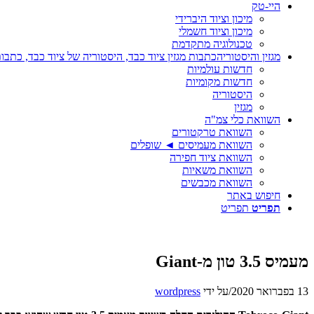
היי-טק
מיכון וציוד היברידי
מיכון וציוד חשמלי
טכנולוגיה מתקדמת
מגזין והיסטוריה
כתבות מגזין ציוד כבד, היסטוריה של ציוד כבד, כתבות
חדשות עולמיות
חדשות מקומיות
היסטוריה
מגזין
השוואת כלי צמ"ה
השוואת טרקטורים
השוואת מעמיסים ◄ שופלים
השוואת ציוד חפירה
השוואת משאיות
השוואת מכבשים
חיפוש באתר
תפריט
תפריט
מעמיס 3.5 טון מ-Giant
13 בפברואר 2020
/
על ידי
wordpress