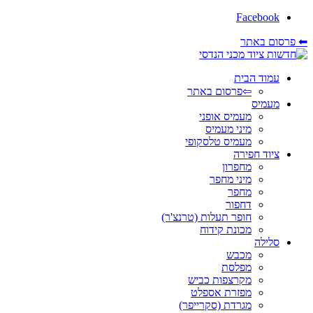
Facebook
⬅ פרסום באתר
עמוד הבית
⇦פרסום באתר
מעמיס
מעמיס אופני
מיני מעמיס
מעמיס טלסקופי
ציוד חפירה
מחפרון
מיני מחפר
מחפר
דחפור
חופר תעלות (טרנצ'ר)
מכונת קידוח
סלילה
מכבש
מפלסת
מקרצפות כביש
מפזרת אספלט
מגרדת (סקרייפר)