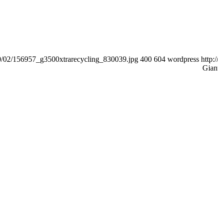
20/02/156957_g3500xtrarecycling_830039.jpg
400
604
wordpress
http: