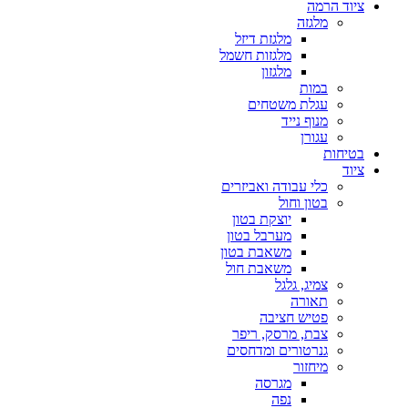
ציוד הרמה
מלגזה
מלגזת דיזל
מלגזות חשמל
מלגזון
במות
עגלת משטחים
מנוף נייד
עגורן
בטיחות
ציוד
כלי עבודה ואביזרים
בטון וחול
יוצקת בטון
מערבל בטון
משאבת בטון
משאבת חול
צמיג, גלגל
תאורה
פטיש חציבה
צבת, מרסק, ריפר
גנרטורים ומדחסים
מיחזור
מגרסה
נפה