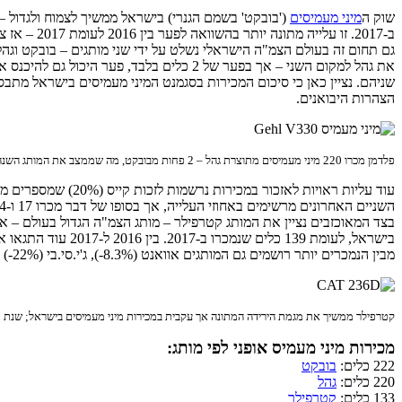
שוק ה
מיני מעמיסים
ב-2017. זו עלייה מתונה יותר בהשוואה לפער בין 2016 לעומת 2017 – אז צמח השוק ב-7.3% – אך עדיין מדובר בעלייה משמעותית הממשיכה מגמה ברורה.
גם תחום זה בעולם הצמ"ה הישראלי נשלט על ידי שני מותגים – בובקט וגה
את גהל למקום השני – אך בפער של 2 כלים 
שניהם. נציין כאן כי סיכום המכירות בסגמנט המיני מעמיסים בישראל מתבסס
הצהרות היבואנים.
פלדמן מכרו 220 מיני מעמיסים מתוצרת גהל – 2 פחות מבובקט, מה שממצב את המותג השנה במקום השני בסיכום המכירות
השניים האחרונים מרשימים באחוזי העלייה, אך בסופו של דבר מכרו 17 ו-14 כלים בסה"כ, בהתאמה – רחוק מלהשפיע על המיקומים בפסגה.
בישראל, לעומת 139 כלים שנמכרו ב-2017. בין 2016 ל-2017 עוד התגאו אצל היבואנית (זוקו שילובים) בעלייה של כמעט 8% במכירות.
מבין הנמכרים יותר רושמים גם המותגים אוואנט (8.3%-), ג'י.סי.בי (22%-) וליגונג (24.2%-) ירידות משמעותיות בסך המכירות, לבטח באחוזים בהשוואה לשנה/שנים קודמות.
קטרפילר ממשיך את מגמת הירידה המתונה אך עקבית במכירות מיני מעמיסים בישראל; שנת 2018 מסתכמת בירידה של 4.3% במכירות בהשוואה ל-2017
מכירות מיני מעמיס אופני לפי מותג:
222 כלים:
בובקט
220 כלים:
גהל
133 כלים:
קטרפילר