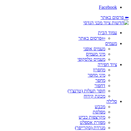
Facebook
⬅ פרסום באתר
עמוד הבית
⇦פרסום באתר
מעמיס
מעמיס אופני
מיני מעמיס
מעמיס טלסקופי
ציוד חפירה
מחפרון
מיני מחפר
מחפר
דחפור
חופר תעלות (טרנצ'ר)
מכונת קידוח
סלילה
מכבש
מפלסת
מקרצפות כביש
מפזרת אספלט
מגרדת (סקרייפר)