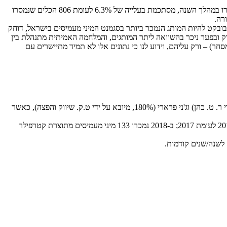
('בובקט' בשמם הגנרי) בישראל ממשיך לצמוח ולגדול – אמנם בקצב מתון יחסית, אך עקבי; שנת 2018, עם סך של 857 כלים שנמסרו במהלך השנה, מסתכמת בעלייה של 6.3% לעומת 806 הכלים שנמסרו
בובקט להיות המותג הנמכר ביותר בסגמנט המיני מעמיסים בישראל, דוחק
ים אלו את השוק ובפער ניכר בהשוואה ליתר המותגים, והמלחמה האמיתית מתנהלת בין
חר) – ורק עליהם, וידוע לנו כי נתונים אלו לא תמיד מתיישרים עם
עוד עליות ראויות לאזכור במכירות נרשמות לזכות קייס (20%) שמספרים מכרו בשנה החולפת 48 במקום 40 כלים, והמותגים ויידמן (240%, מיובא על ידי ר. ט. כהן) וג'ני פרארי (180%, מיובא על ידי ט.ק. שיווק והפצה), כאשר
בצד המאוכזבים נציין את המותג קטרפילר – מותג הצמ"ה הגדול בעולם – אצלו נבלמה מגמת העלייה במכירות עם ירידה של 4.3% במסירות הכלים ב-2018 לעומת 2017; ב-2018 נמכרו 133 מיני מעמיסים מתוצרת קטרפילר