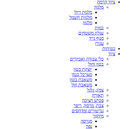
ציוד הרמה
מלגזה
מלגזת דיזל
מלגזות חשמל
מלגזון
במות
עגלת משטחים
מנוף נייד
עגורן
בטיחות
ציוד
כלי עבודה ואביזרים
בטון וחול
יוצקת בטון
מערבל בטון
משאבת בטון
משאבת חול
צמיג, גלגל
תאורה
פטיש חציבה
צבת, מרסק, ריפר
גנרטורים ומדחסים
מיחזור
מגרסה
נפה