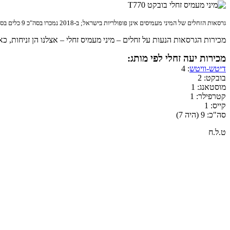
גרסאות הזחלים של המיני מעמיסים אינן פופולריות בישראל; ב-2018 נמכרו בסה"כ 9 כלים בסגמנט זה
מכירות הגרסאות הנעות על זחלים – מיני מעמיס זחלי – אצלנו הן זניחות, כאשר במהלך 2018 נמסרו בסה"כ 9 יעים זחליים חדשים בישראל, עלייה של 2 כלים בהשוואה ל-
מכירות יעה זחלי לפי מותג:
דיטש-וויטש
: 4
בובקט: 2
מוסטאנג: 1
קטרפילר: 1
קייס: 1
סה"כ: 9 (היה 7)
ט.ל.ח