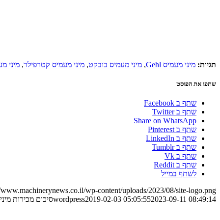
תגיות:
מיני מעמיס Gehl
,
מיני מעמיס בובקט
,
מיני מעמיס קטרפילר
,
מיני מע
שתפו את הפוסט
שתף ב Facebook
שתף ב Twitter
Share on WhatsApp
שתף ב Pinterest
שתף ב LinkedIn
שתף ב Tumblr
שתף ב Vk
שתף ב Reddit
לשתף במייל
//www.machinerynews.co.il/wp-content/uploads/2023/08/site-logo.png
2023-09-11 08:49:14
2019-02-03 05:05:55
wordpress
סיכום מכירות מיני מ