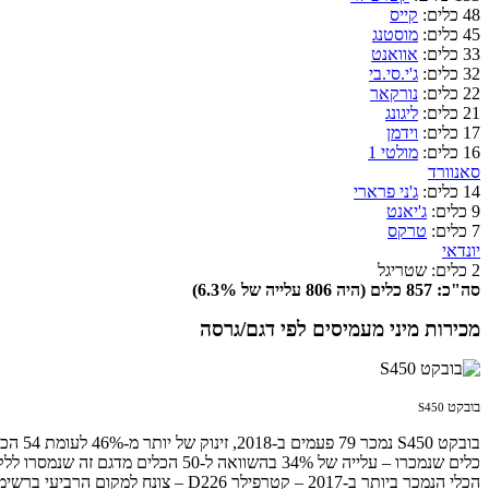
48 כלים:
קייס
45 כלים:
מוסטנג
33 כלים:
אוואנט
32 כלים:
ג'י.סי.בי
22 כלים:
נורקאר
21 כלים:
ליגונג
17 כלים:
וידמן
16 כלים:
מולטי 1
סאנוורד
14 כלים:
ג'ני פרארי
9 כלים:
ג'יאנט
7 כלים:
טרקס
יונדאי
2 כלים: שטריגל
סה"כ: 857 כלים (היה 806 עלייה של 6.3%)
מכירות מיני מעמיסים לפי דגם/גרסה
בובקט
S450
כלים שנמכרו – עלייה של 34% בהשוואה ל-50 הכלים מדגם זה שנמסרו ללקוחות ב-2017, אז הוא עוד מוקם חמישי ברשימה.
הכלי הנמכר ביותר ב-2017 – קטרפילר D226 – צונח למקום הרביעי ברשימת הכלים והדגמים הנמכרים ביותר ב-2018, רושם ירידה של כמעט 20% בביקוש – מ-61 כלים מדגם זה שנמכרו ב-2017, לעומת 49 שנמכרו ב-2018.