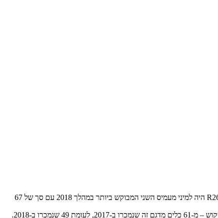
בובקט S450 נמכר 79 פעמים ב-2018, זינוק של יותר מ-46% לעומת 54 הכלים שנמכרו ב-2017 – די והותר למקמו בבטחה ובפער מובהק בפסגה. גהל R260 היה למיני מעמיס השני המבוקש ביותר במהלך 2018 עם סך של 67