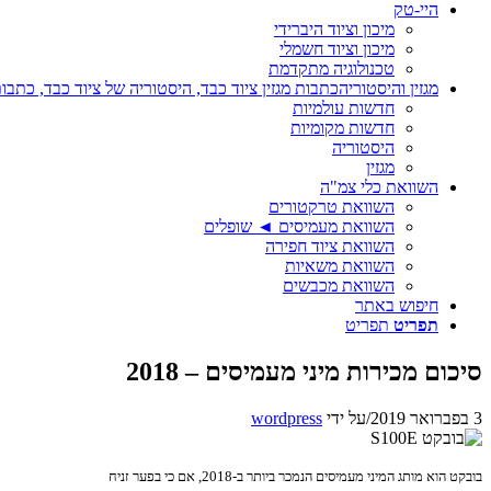
היי-טק
מיכון וציוד היברידי
מיכון וציוד חשמלי
טכנולוגיה מתקדמת
מגזין והיסטוריה
כתבות מגזין ציוד כבד, היסטוריה של ציוד כבד, כתבות
חדשות עולמיות
חדשות מקומיות
היסטוריה
מגזין
השוואת כלי צמ"ה
השוואת טרקטורים
השוואת מעמיסים ◄ שופלים
השוואת ציוד חפירה
השוואת משאיות
השוואת מכבשים
חיפוש באתר
תפריט
תפריט
סיכום מכירות מיני מעמיסים – 2018
3 בפברואר 2019
/
על ידי
wordpress
בובקט הוא מותג המיני מעמיסים הנמכר ביותר ב-2018, אם כי בפער זניח