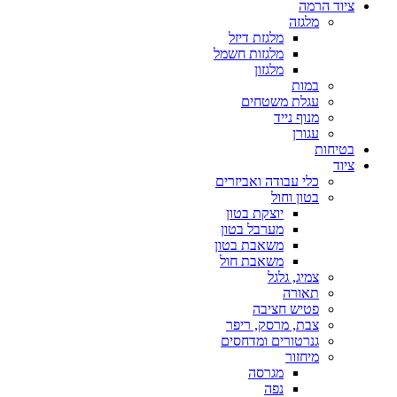
ציוד הרמה
מלגזה
מלגזת דיזל
מלגזות חשמל
מלגזון
במות
עגלת משטחים
מנוף נייד
עגורן
בטיחות
ציוד
כלי עבודה ואביזרים
בטון וחול
יוצקת בטון
מערבל בטון
משאבת בטון
משאבת חול
צמיג, גלגל
תאורה
פטיש חציבה
צבת, מרסק, ריפר
גנרטורים ומדחסים
מיחזור
מגרסה
נפה