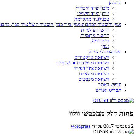
היי-טק
מיכון וציוד היברידי
מיכון וציוד חשמלי
טכנולוגיה מתקדמת
מגזין והיסטוריה
כתבות מגזין ציוד כבד, היסטוריה של ציוד כבד, כתבות
חדשות עולמיות
חדשות מקומיות
היסטוריה
מגזין
השוואת כלי צמ"ה
השוואת טרקטורים
השוואת מעמיסים ◄ שופלים
השוואת ציוד חפירה
השוואת משאיות
השוואת מכבשים
חיפוש באתר
תפריט
תפריט
פחות דלק ממכבשי וולוו
2 בנובמבר 2017
/
על ידי
wordpress