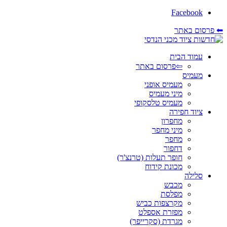
Facebook
⬅ פרסום באתר
עמוד הבית
⇦פרסום באתר
מעמיס
מעמיס אופני
מיני מעמיס
מעמיס טלסקופי
ציוד חפירה
מחפרון
מיני מחפר
מחפר
דחפור
חופר תעלות (טרנצ'ר)
מכונת קידוח
סלילה
מכבש
מפלסת
מקרצפות כביש
מפזרת אספלט
מגרדת (סקרייפר)