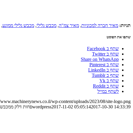
תגיות:
מאיר חברה למכוניות
,
מאיר צמ"ה
,
מכבש גלילי
,
מכבש גלילי ממונע
,
שתפו את הפוסט
שתף ב Facebook
שתף ב Twitter
Share on WhatsApp
שתף ב Pinterest
שתף ב LinkedIn
שתף ב Tumblr
שתף ב Vk
שתף ב Reddit
לשתף במייל
//www.machinerynews.co.il/wp-content/uploads/2023/08/site-logo.png
2017-10-30 14:33:39
2017-11-02 05:05:14
wordpress
פחות דלק ממכבשי ו