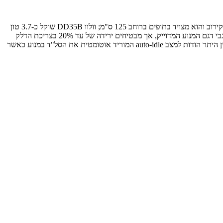
וולוו ציוד מכני הנדסי משיקה צמד מכבשים גליליים קומפקטיים חדשים בקטגוריית משקלי עבודה של 3.0 ו-3.5 טון בקירוב. וולוו DD30B שוקל 3.1 טון בקירוב והוא מצויד בתופים ברוחב 125 ס"מ; וולוו DD35B שוקל כ-3.7 טון
ורוחב התופים אצלו עומד על 137.5 ס"מ. שני המכבשים מונעים באמצעות מנוע חדש העומד בתקני Tier 4 Final המציע 48.6 כ"ס. בוולוו לא מפרטים לגבי דגם המנוע המדוייק, אך מבטיחים ירידה של עד 20% בצריכת הדלק
בהשוואה לדגמי המכבשים אותם הם מחליפים – וולוו DD31HF ו-וולוו DD38HF שהונעו באמצעות מנועי קובוטה. הירידה בצריכת הדלק מתאפשרת בין היתר הודות למצב auto-idle המוריד אוטומטית את הסל"ד במנוע כאשר