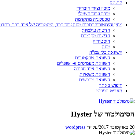
היי-טק
מיכון וציוד היברידי
מיכון וציוד חשמלי
טכנולוגיה מתקדמת
מגזין והיסטוריה
כתבות מגזין ציוד כבד, היסטוריה של ציוד כבד, כתבות
חדשות עולמיות
חדשות מקומיות
היסטוריה
מגזין
השוואת כלי צמ"ה
השוואת טרקטורים
השוואת מעמיסים ◄ שופלים
השוואת ציוד חפירה
השוואת משאיות
השוואת מכבשים
חיפוש באתר
תפריט
תפריט
הסימולטור של Hyster
20 באוקטובר 2017
/
על ידי
wordpress