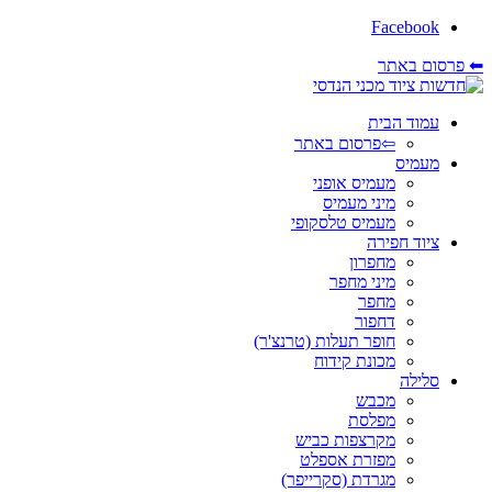
Facebook
⬅ פרסום באתר
עמוד הבית
⇦פרסום באתר
מעמיס
מעמיס אופני
מיני מעמיס
מעמיס טלסקופי
ציוד חפירה
מחפרון
מיני מחפר
מחפר
דחפור
חופר תעלות (טרנצ'ר)
מכונת קידוח
סלילה
מכבש
מפלסת
מקרצפות כביש
מפזרת אספלט
מגרדת (סקרייפר)