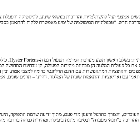
שים אמצעי יעיל להשתלמויות והדרכות בנושאי שינוע, לוגיסטיקה והפעלת צי
הייסטר החלה לש
ת את כל פעולות המלגזה הן מבחינת מהירות הפעולה, הן מבחינת התחושה 
מדומה ב-360 מעלות סביב. עוד ניתן להתאמן עם ואריאציות והתאמות שונות של המלגזה, דהיינו –
 העובדים, והצורך בתרגול ורענון מדי פעם, מתוך ידיעה שרמת התפוקה, ה
ההדרכה ב"תנאי מעבדה" ובסיבה מוגנת ביעילות ומהירות גבוהה בהרבה מהדר