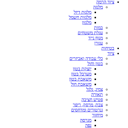
ציוד הרמה
מלגזה
מלגזת דיזל
מלגזות חשמל
מלגזון
במות
עגלת משטחים
מנוף נייד
עגורן
בטיחות
ציוד
כלי עבודה ואביזרים
בטון וחול
יוצקת בטון
מערבל בטון
משאבת בטון
משאבת חול
צמיג, גלגל
תאורה
פטיש חציבה
צבת, מרסק, ריפר
גנרטורים ומדחסים
מיחזור
מגרסה
נפה