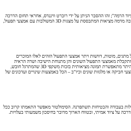
וד הרמה"; זהו ההסבר הניתן על ידי רוברט וויננדס, אחראי תחום הדרכה
אצל יצרנית המלגזות האמריקאית הייסטר (Hyster), עם השקת סימולטור הדרכה חדש. "טכנולוגיית הסימולציה של ימינו מאפשרת ללקוח להתאמן בסביבה מדמה מציאות המתבססת על מצגות 3D המשולבות עם אמצעי תפעול,
ווק סימולטור חדש המתבסס על ציוד הרמה מוכר של היצרנית; בשלב ראשון תוצע מערכת המדמה תפעול דגם ה-Hyster Fortens, כולל מתגים, מוטות, דוושות ויתר אמצעי התפעול הזהים לאלו המוכרים
המתקבלת מאמצעי התפעול השונים והן מתנוחת הישיבה ושדה הראיה
המתקבל ממנה. בהייסטר טוענים כי הסימולטור מאפשר אימון ותרגול כל המצבים והאופציות המתאפשרות עם הדגם הרלוונטי בדומה למצבי אמת, ובין היתר מתאפשרת תמונה מציאותית בזכות משקפי 3D שהמתרגל חובש,
 תרנים שונים, אמצעי חביקה או מלגזות שונים וכיו"ב – הכל באמצעות שינויים ועדכונים של
יעילות בעבודה והבטיחות תשתפרנה. הסימולטור מאפשר התאמתו קרוב ככל
כה על ציוד אמיתי, ובטווח הארוך מדובר בחיסכון משמעותי בעלויות.