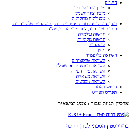
היי-טק
מיכון וציוד היברידי
מיכון וציוד חשמלי
טכנולוגיה מתקדמת
מגזין והיסטוריה
כתבות מגזין ציוד כבד, היסטוריה של ציוד כבד,
כתבות ציוד כבד, ציוד מכני הנדסי, צמ"ה
חדשות עולמיות
חדשות מקומיות
היסטוריה
מגזין
השוואת כלי צמ"ה
השוואת טרקטורים
השוואת מעמיסים ◄ שופלים
השוואת ציוד חפירה
השוואת משאיות
השוואת מכבשים
חיפוש באתר
תפריט
תפריט
ארכיון תגיות עבור :
צמיג למשאית
ברידג'סטון חסכוני לסרן ההיגוי