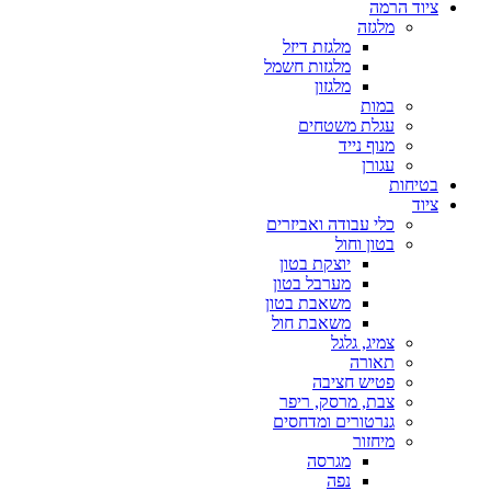
ציוד הרמה
מלגזה
מלגזת דיזל
מלגזות חשמל
מלגזון
במות
עגלת משטחים
מנוף נייד
עגורן
בטיחות
ציוד
כלי עבודה ואביזרים
בטון וחול
יוצקת בטון
מערבל בטון
משאבת בטון
משאבת חול
צמיג, גלגל
תאורה
פטיש חציבה
צבת, מרסק, ריפר
גנרטורים ומדחסים
מיחזור
מגרסה
נפה