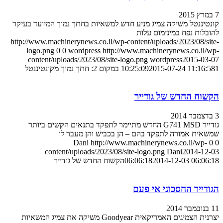
7 במרץ 2015
קונטיננטל משיקה צמיג מניע חדש למשאיות בחתך נמוך המיועד בעיקר
להובלות נפח במינימום עלות
http://www.machinerynews.co.il/wp-content/uploads/2023/08/site-
logo.png
0
0
wordpress
http://www.machinerynews.co.il/wp-
content/uploads/2023/08/site-logo.png
wordpress
2015-03-07
1 במקום 2: חתך נמוך מקונטיננטל
2015-07-24 11:16:58
10:25:09
הקשוח החדש של גודייר
3 בדצמבר 2014
גודייר G741 MSD החדש מתיימר לתפקד בתנאים הקשים ביותר
שמשאית אמורה לתפקד בהם – הן בכביש והן מעבר לו
Dani
http://www.machinerynews.co.il/wp-
0
0
content/uploads/2023/08/site-logo.png
Dani
2014-12-03
2014-12-03 06:06:18
06:06:18
הקשוח החדש של גודייר
הגודייר החסכוני אי פעם
11 בנובמבר 2014
יצרנית הצמיגים האמריקאית Goodyear משיקה את צמיג המשאיות