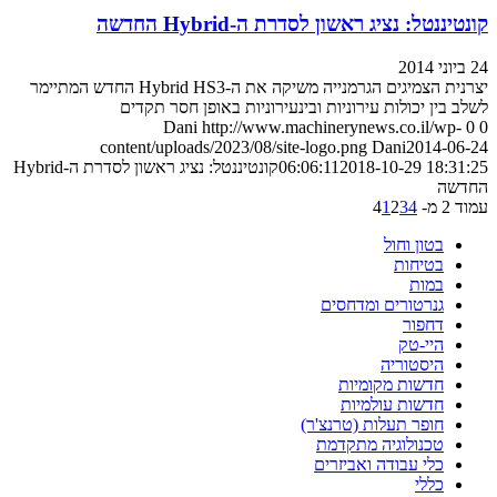
קונטיננטל: נציג ראשון לסדרת ה-Hybrid החדשה
24 ביוני 2014
יצרנית הצמיגים הגרמנייה משיקה את ה-Hybrid HS3 החדש המתיימר
לשלב בין יכולות עירוניות ובינעירוניות באופן חסר תקדים
Dani
http://www.machinerynews.co.il/wp-
0
0
content/uploads/2023/08/site-logo.png
Dani
2014-06-24
2018-10-29 18:31:25
06:06:11
קונטיננטל: נציג ראשון לסדרת ה-Hybrid
החדשה
עמוד 2 מ- 4
4
3
2
1
בטון וחול
בטיחות
במות
גנרטורים ומדחסים
דחפור
היי-טק
היסטוריה
חדשות מקומיות
חדשות עולמיות
חופר תעלות (טרנצ'ר)
טכנולוגיה מתקדמת
כלי עבודה ואביזרים
כללי