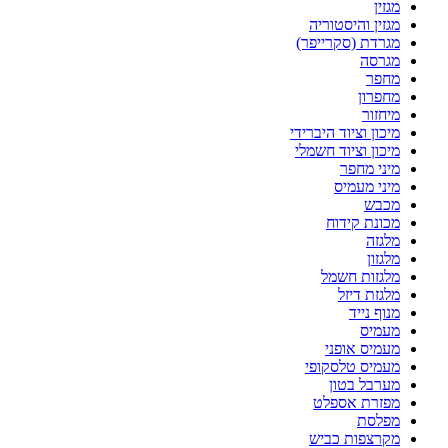
מגזין
מגזין והיסטוריה
מגרדת (סקרייפר)
מגרסה
מחפר
מחפרון
מיחזור
מיכון וציוד היברידי
מיכון וציוד חשמלי
מיני מחפר
מיני מעמיס
מכבש
מכונת קידוח
מלגזה
מלגזון
מלגזות חשמל
מלגזת דיזל
מנוף נייד
מעמיס
מעמיס אופני
מעמיס טלסקופי
מערבל בטון
מפזרת אספלט
מפלסת
מקרצפות כביש