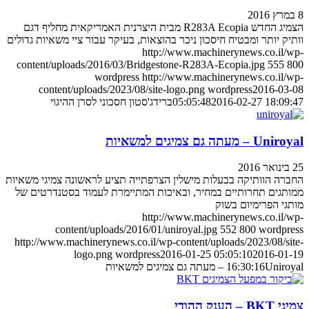
8 במרץ 2016
הצמיג החדש R283A Ecopia מבית היצרנית האמריקאית מחליף דגם
וותיק יותר ומבטיח חיסכון ניכר בהוצאות, בעיקר עבור ציי משאיות גדולים
http://www.machinerynews.co.il/wp-
content/uploads/2016/03/Bridgestone-R283A-Ecopia.jpg
555
800
wordpress
http://www.machinerynews.co.il/wp-
content/uploads/2023/08/site-logo.png
wordpress
2016-03-08
2016-02-27 18:09:47
05:05:48
ברידג'סטון חסכוני לסרן ההיגוי
Uniroyal – מעתה גם צמיגים למשאיות
25 בינואר 2016
החברה הוותיקה בבעלות מישלין הצרפתייה תציע לראשונה צמיגי משאיות
ממותגים תחרותיים במחיר, ובאיכות המתיימרת לעמוד בסטנדרטים של
מותגי הפרימיום בשוק
http://www.machinerynews.co.il/wp-
content/uploads/2016/01/uniroyal.jpg
552
800
wordpress
http://www.machinerynews.co.il/wp-content/uploads/2023/08/site-
logo.png
wordpress
2016-01-25 05:05:10
2016-01-19
Uniroyal – מעתה גם צמיגים למשאיות
16:30:16
צמיגי BKT – הענק ההודי