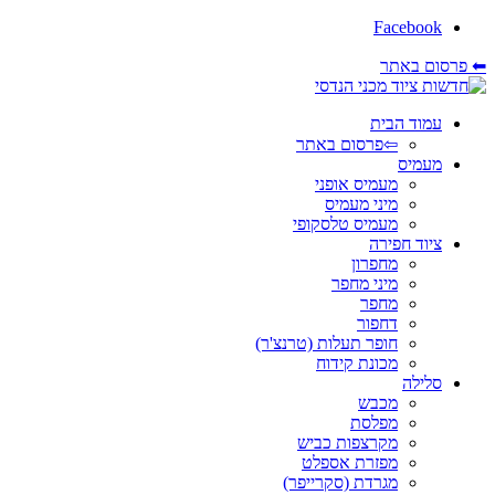
Facebook
⬅ פרסום באתר
עמוד הבית
⇦פרסום באתר
מעמיס
מעמיס אופני
מיני מעמיס
מעמיס טלסקופי
ציוד חפירה
מחפרון
מיני מחפר
מחפר
דחפור
חופר תעלות (טרנצ'ר)
מכונת קידוח
סלילה
מכבש
מפלסת
מקרצפות כביש
מפזרת אספלט
מגרדת (סקרייפר)