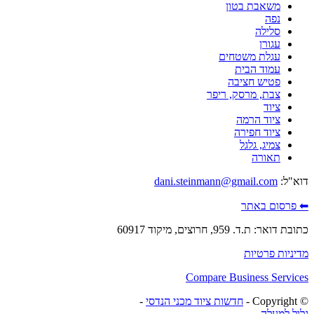
משאבת בטון
נפה
סלילה
עגורן
עגלת משטחים
עמוד הבית
פטיש חציבה
צבת, מרסק, ריפר
ציוד
ציוד הרמה
ציוד חפירה
צמיג, גלגל
תאורה
דוא"ל:
dani.steinmann@gmail.com
⬅ פרסום באתר
כתובת דואר: ת.ד. 959, חרוצים, מיקוד 60917
מדיניות פרטיות
Compare Business Services
© ‫Copyright -
חדשות ציוד מכני הנדסי
-
גלול למעלה