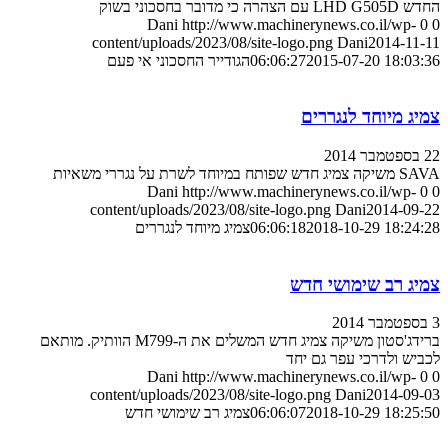
החדש LHD G505D עם הצהרה כי מדובר בחסכוני בשוק
Dani
http://www.machinerynews.co.il/wp-
0
0
content/uploads/2023/08/site-logo.png
Dani
2014-11-11
2015-07-20 18:03:36
06:06:27
הגודייר החסכוני אי פעם
צמיג מיוחד לנגררים
22 בספטמבר 2014
SAVA משיקה צמיג חדש שפותח במיוחד לשרת על נגררי משאיות
Dani
http://www.machinerynews.co.il/wp-
0
0
content/uploads/2023/08/site-logo.png
Dani
2014-09-22
2018-10-29 18:24:28
06:06:18
צמיג מיוחד לנגררים
צמיג רב שימושי חדש
3 בספטמבר 2014
ברידג'סטון משיקה צמיג חדש המשלים את ה-M799 הוותיק. מותאם
לכביש ולדרכי עפר גם יחד
Dani
http://www.machinerynews.co.il/wp-
0
0
content/uploads/2023/08/site-logo.png
Dani
2014-09-03
2018-10-29 18:25:50
06:06:07
צמיג רב שימושי חדש