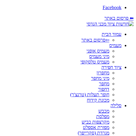
Facebook
⬅ פרסום באתר
עמוד הבית
⇦פרסום באתר
מעמיס
מעמיס אופני
מיני מעמיס
מעמיס טלסקופי
ציוד חפירה
מחפרון
מיני מחפר
מחפר
דחפור
חופר תעלות (טרנצ'ר)
מכונת קידוח
סלילה
מכבש
מפלסת
מקרצפות כביש
מפזרת אספלט
מגרדת (סקרייפר)