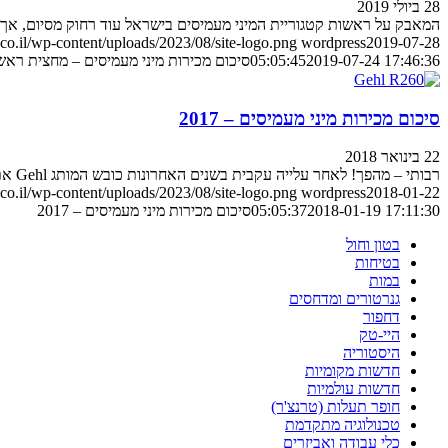
28 ביולי 2019
המאבק על ראשות קטגוריית המיני מעמיסים בישראל עוד רחוק מסיום, אך
o.il/wp-content/uploads/2023/08/site-logo.png
wordpress
2019-07-28
2019-07-24 17:46:36
05:05:45
סיכום מכירות מיני מעמיסים – מחצית ראשונה 
סיכום מכירות מיני מעמיסים – 2017
22 בינואר 2018
רבותי – מהפך! לאחר עלייה עקבית בשנים האחרונות כובש המותג Gehl את הפסגה, ובפער שלא נתון לפרשנויות
o.il/wp-content/uploads/2023/08/site-logo.png
wordpress
2018-01-22
2018-01-19 17:11:30
05:05:37
סיכום מכירות מיני מעמיסים – 2017
בטון וחול
בטיחות
במות
גנרטורים ומדחסים
דחפור
היי-טק
היסטוריה
חדשות מקומיות
חדשות עולמיות
חופר תעלות (טרנצ'ר)
טכנולוגיה מתקדמת
כלי עבודה ואביזרים