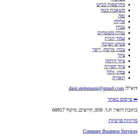
מקרצפות כביש
משאבת בטון
נפה
סלילה
עגורן
עגלת משטחים
עמוד הבית
פטיש חציבה
צבת, מרסק, ריפר
ציוד
ציוד הרמה
ציוד חפירה
צמיג, גלגל
תאורה
דוא"ל:
dani.steinmann@gmail.com
⬅ פרסום באתר
כתובת דואר: ת.ד. 959, חרוצים, מיקוד 60917
מדיניות פרטיות
Compare Business Services