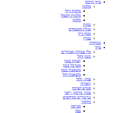
ציוד הרמה
מלגזה
מלגזת דיזל
מלגזות חשמל
מלגזון
במות
עגלת משטחים
מנוף נייד
עגורן
בטיחות
ציוד
כלי עבודה ואביזרים
בטון וחול
יוצקת בטון
מערבל בטון
משאבת בטון
משאבת חול
צמיג, גלגל
תאורה
פטיש חציבה
צבת, מרסק, ריפר
גנרטורים ומדחסים
מיחזור
מגרסה
נפה