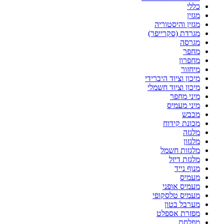
כללי
מגזין
מגזין והיסטוריה
מגרדת (סקרייפר)
מגרסה
מחפר
מחפרון
מיחזור
מיכון וציוד היברידי
מיכון וציוד חשמלי
מיני מחפר
מיני מעמיס
מכבש
מכונת קידוח
מלגזה
מלגזון
מלגזות חשמל
מלגזת דיזל
מנוף נייד
מעמיס
מעמיס אופני
מעמיס טלסקופי
מערבל בטון
מפזרת אספלט
מפלסת