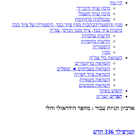
היי-טק
מיכון וציוד היברידי
מיכון וציוד חשמלי
טכנולוגיה מתקדמת
מגזין והיסטוריה
כתבות מגזין ציוד כבד, היסטוריה של ציוד כבד,
כתבות ציוד כבד, ציוד מכני הנדסי, צמ"ה
חדשות עולמיות
חדשות מקומיות
היסטוריה
מגזין
השוואת כלי צמ"ה
השוואת טרקטורים
השוואת מעמיסים ◄ שופלים
השוואת ציוד חפירה
השוואת משאיות
השוואת מכבשים
חיפוש באתר
תפריט
תפריט
ארכיון תגיות עבור :
מחפר הידראולי זחלי
קטרפילר 336 חדש