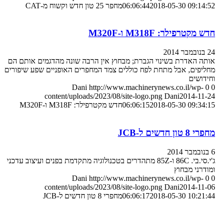
2018-05-30 09:14:52
06:06:44
מחפר 25 טון חדש וקשוח מ-CAT
חדש מקטרפילר: M318F ו-M320F
24 בנובמבר 2014
אותה האדרת בשינוי הגברת; מבחוץ אין הרבה שונה מהדגמים אותם הם
מחליפים, אבל מתחת לפח כוללים צמד המחפרים האופניים שפע שיפורים
וחידושים
Dani
http://www.machinerynews.co.il/wp-
0
0
content/uploads/2023/08/site-logo.png
Dani
2014-11-24
2018-05-30 09:34:15
06:06:15
חדש מקטרפילר: M318F ו-M320F
מחפרי 8 טון חדשים ל-JCB
6 בנובמבר 2014
ג'י.סי.בי. 86C ו-85Z מתהדרים בטכנולוגיה מתקדמת בפנים ועיצוב עדכני
ומודרני מבחוץ
Dani
http://www.machinerynews.co.il/wp-
0
0
content/uploads/2023/08/site-logo.png
Dani
2014-11-06
2018-05-30 10:21:44
06:06:17
מחפרי 8 טון חדשים ל-JCB