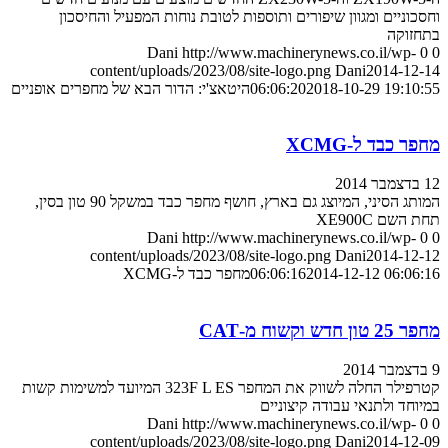
וחסכוניים ומגוון שיפורים ותוספות לטובת נוחות המפעיל והחיסכון
בתחזוקה
Dani
http://www.machinerynews.co.il/wp-
0
0
content/uploads/2023/08/site-logo.png
Dani
2014-12-14
2018-10-29 19:10:55
06:06:20
היטאצ'י: הדור הבא של מחפרים אופניים
מחפר כבד ל-XCMG
12 בדצמבר 2014
המותג הסיני, המיוצג גם בארץ, חושף מחפר כבד במשקל 90 טון בסין,
תחת השם XE900C
Dani
http://www.machinerynews.co.il/wp-
0
0
content/uploads/2023/08/site-logo.png
Dani
2014-12-12
2014-12-12 06:06:16
06:06:16
מחפר כבד ל-XCMG
מחפר 25 טון חדש וקשוח מ-CAT
9 בדצמבר 2014
קטרפילר החלה לשווק את המחפר 323F L ES המיועד למשימות קשות
במיוחד ולתנאי עבודה קיצוניים
Dani
http://www.machinerynews.co.il/wp-
0
0
content/uploads/2023/08/site-logo.png
Dani
2014-12-09