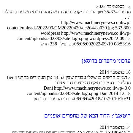
12 בספטמבר 2022
מחפר ה-35-37 טון הוותיק מקבל גרסה חדשה ומעודכנת: משופרת, יעילה
ו…
http://www.machinerynews.co.il/wp-
content/uploads/2022/09/CM20220420-de2d4-8a039.jpg
533
800
wordpress
http://www.machinerynews.co.il/wp-
content/uploads/2023/08/site-logo.png
wordpress
2022-09-12
2022-09-10 08:53:16
05:05:00
קטרפילר 336 חדש
עדכוני מחפרים בדוסאן
18 בדצמבר 2014
3 דגמים חדשים במשקלי עבודה שבין 43-53 טון העומדים בתקני Tier 4
מחליפים דגמים וותיקים המוצעים גם אצלנו
Dani
http://www.machinerynews.co.il/wp-
0
0
content/uploads/2023/08/site-logo.png
Dani
2014-12-18
2018-10-29 19:10:31
06:06:04
עדכוני מחפרים בדוסאן
היטאצ'י: הדור הבא של מחפרים אופניים
14 בדצמבר 2014
ה-ZX190W-5 וה-ZX230W-5 החדשים מוצעים עם מנועים חדשים