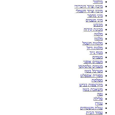
מיחזור
מיכון וציוד היברידי
מיכון וציוד חשמלי
מיני מחפר
מיני מעמיס
מכבש
מכונת קידוח
מלגזה
מלגזון
מלגזות חשמל
מלגזת דיזל
מנוף נייד
מעמיס
מעמיס אופני
מעמיס טלסקופי
מערבל בטון
מפזרת אספלט
מפלסת
מקרצפות כביש
משאבת בטון
נפה
סלילה
עגורן
עגלת משטחים
עמוד הבית