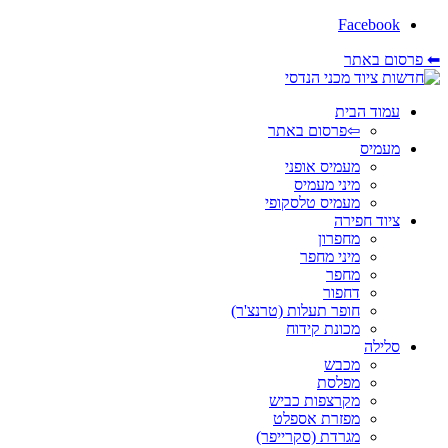
Facebook
⬅ פרסום באתר
עמוד הבית
⇦פרסום באתר
מעמיס
מעמיס אופני
מיני מעמיס
מעמיס טלסקופי
ציוד חפירה
מחפרון
מיני מחפר
מחפר
דחפור
חופר תעלות (טרנצ'ר)
מכונת קידוח
סלילה
מכבש
מפלסת
מקרצפות כביש
מפזרת אספלט
מגרדת (סקרייפר)