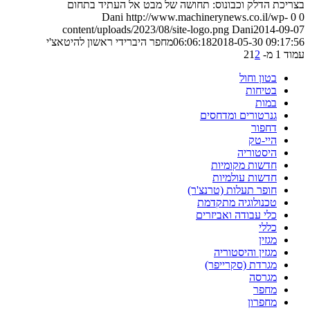
בצריכת הדלק וכבונוס: תחושה של מבט אל העתיד בתחום
Dani
http://www.machinerynews.co.il/wp-
0
0
content/uploads/2023/08/site-logo.png
Dani
2014-09-07
2018-05-30 09:17:56
06:06:18
מחפר היברידי ראשון להיטאצ'י
עמוד 1 מ- 2
2
1
בטון וחול
בטיחות
במות
גנרטורים ומדחסים
דחפור
היי-טק
היסטוריה
חדשות מקומיות
חדשות עולמיות
חופר תעלות (טרנצ'ר)
טכנולוגיה מתקדמת
כלי עבודה ואביזרים
כללי
מגזין
מגזין והיסטוריה
מגרדת (סקרייפר)
מגרסה
מחפר
מחפרון