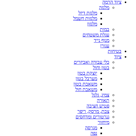
ציוד הרמה
מלגזה
מלגזת דיזל
מלגזות חשמל
מלגזון
במות
עגלת משטחים
מנוף נייד
עגורן
בטיחות
ציוד
כלי עבודה ואביזרים
בטון וחול
יוצקת בטון
מערבל בטון
משאבת בטון
משאבת חול
צמיג, גלגל
תאורה
פטיש חציבה
צבת, מרסק, ריפר
גנרטורים ומדחסים
מיחזור
מגרסה
נפה