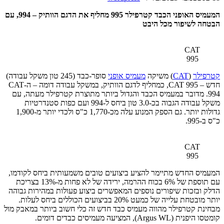
המעמיס האופני הכבד קטרפילר 995 מחליף את הדגם הוותיק – 994, עם
הבטחה לשיפור מכל היבט
CAT
995
קטרפילר
(
CAT
) משיקה
מעמיס אופני
סופר-כבד (245 טון משקל עבודה)
חדש – CAT 995, כמחליף לדגם הוותיק, במשקל עבודה דומה – ה-CAT
994. מדובר במעמיס הכבד והגדול ביותר מתוצרת קטרפילר מעתה, עם
משקל עבודה הגבוה בכ-3.0 טון ביחס ל-994 ועם כפות סטנדרטיות
גדולות יותר. גם הספק המנוע עלה מכ-1,770 כ"ס ולכדי יותר מ-1,900
כ"ס ב-995.
CAT
995
המעמיס החדש מתיימר להציע ביצועים טובים משמעותית ביחס לקודמו,
עם תוספת של 6% בכוח ההרמה, ירידה של לא פחות מ-13% בצריכת
הדלק ובזכות שיפורים נוספים המאפשרים ביצוע פעולות במהירות גבוהה
יותר מובטחת עלייה של כמעט 20% בביצועים הכוללים ביחס לעלות.
מבחינת קטרפילר מהווה מעמיס כבד חדש זה כלי חשוב ביותר במאבק מול
קומטסו היפנית (Argus WL), המציעה מעמיסים כבדים דומים.