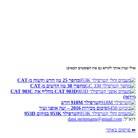
אולי יעניין אותך לקרוא גם את הפוסטים הבאים:
מחפר 25 טון חדש וקשוח מ-CAT
מחפרי 30 טון חדשים מ-CAT
CAT 903D מחליף את CAT 903C
(וידאו)
קטרפילר 918M חדש
סיכום מכירות 2016 – יעה אופני זעיר
קטרפילר 953K במקום 953D
דוא"ל:
dani.steinmann@gmail.com
⬅ פרסום באתר