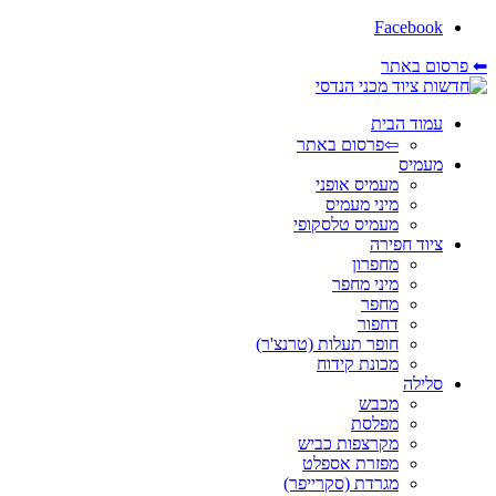
Facebook
⬅ פרסום באתר
עמוד הבית
⇦פרסום באתר
מעמיס
מעמיס אופני
מיני מעמיס
מעמיס טלסקופי
ציוד חפירה
מחפרון
מיני מחפר
מחפר
דחפור
חופר תעלות (טרנצ'ר)
מכונת קידוח
סלילה
מכבש
מפלסת
מקרצפות כביש
מפזרת אספלט
מגרדת (סקרייפר)