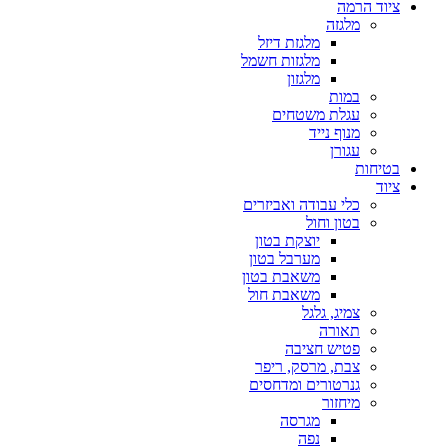
ציוד הרמה
מלגזה
מלגזת דיזל
מלגזות חשמל
מלגזון
במות
עגלת משטחים
מנוף נייד
עגורן
בטיחות
ציוד
כלי עבודה ואביזרים
בטון וחול
יוצקת בטון
מערבל בטון
משאבת בטון
משאבת חול
צמיג, גלגל
תאורה
פטיש חציבה
צבת, מרסק, ריפר
גנרטורים ומדחסים
מיחזור
מגרסה
נפה