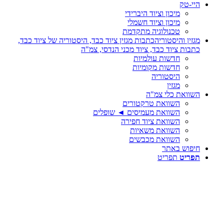
היי-טק
מיכון וציוד היברידי
מיכון וציוד חשמלי
טכנולוגיה מתקדמת
מגזין והיסטוריה
כתבות מגזין ציוד כבד, היסטוריה של ציוד כבד,
כתבות ציוד כבד, ציוד מכני הנדסי, צמ"ה
חדשות עולמיות
חדשות מקומיות
היסטוריה
מגזין
השוואת כלי צמ"ה
השוואת טרקטורים
השוואת מעמיסים ◄ שופלים
השוואת ציוד חפירה
השוואת משאיות
השוואת מכבשים
חיפוש באתר
תפריט
תפריט