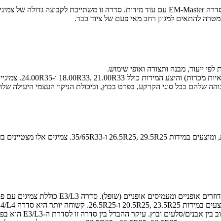
קונטיננטל הגרמנייה (Continental) מרחיבה את היצע צמיגי הצמ"ה שלה מסדרה EM-Master עם עוד 
RDT-Master הם צמיגי
והה שלהם בכל סוגי הקרקע, בפרט בבוץ, וביכולת הניקוי העצמי היעילה שלה
הצמיגים מסדרת DumperMaster מיועדים למשאיות עפר פי
צמיגים מהסדרות E3/L3 ו-E4/L4 מיועדים לשרת על
קרקע וסביבה קיצוניים 