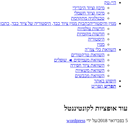
היי-טק
מיכון וציוד היברידי
מיכון וציוד חשמלי
טכנולוגיה מתקדמת
מגזין והיסטוריה
כתבות מגזין ציוד כבד, היסטוריה של ציוד כבד, כתבות
חדשות עולמיות
חדשות מקומיות
היסטוריה
מגזין
השוואת כלי צמ"ה
השוואת טרקטורים
השוואת מעמיסים ◄ שופלים
השוואת ציוד חפירה
השוואת משאיות
השוואת מכבשים
חיפוש באתר
תפריט
תפריט
עוד אופציות לקונטיננטל
5 בפברואר 2018
/
על ידי
wordpress