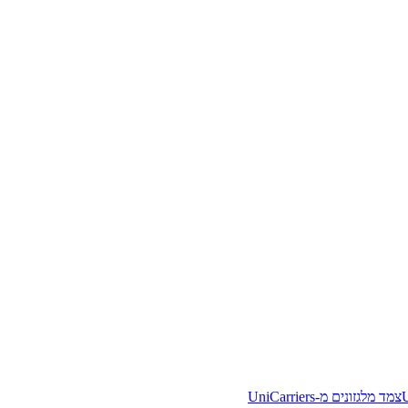
צמד מלגזונים מ-UniCarriers