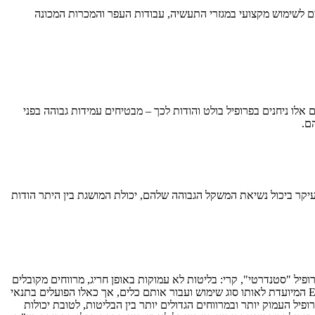
מידות. סדרה זו משתייכת לקבוצה גדולה של צמיגים לשימוש מקצועי במגזרי התעשיה, עבודות העפר והמכרות המכונה
ם המיועדים לשימוש על משאיות עפר קשיחות (משאיות מכרות) והיצע המידות כולל 18.00R33, 21.00R33 ו-24.00R35. צמיגיים אלו ניחנים בפרופיל בולט והודות לכך – מבטיחים עמידות גבוהה בפני
ם.
רקיות וקשיחות, ומוצעים במידות 26.5R25, 29.5R25 ו-35/65R33. צמיגים אלו מצטיינים בעיקר ביכול נשיאת המשקל הגבוהה שלהם, יכולת המושגת בין היתר הודות
 משאיות פירקיות, בולדוזרים אופניים ומעמיסים אופניים (שופל). סדרה E3/L3 כוללת צמיגים עם פרופיל "סטנדרטי", קרי: בליטות לא עמוקות באופן חריג, מרווחים מקובלים
בין הבליטות ולפיכך הם מותאמים בעיקר לעבוד על מצע רך. צמיגים אלו מוצעים במידות 20.5R25, 23.5R25 ו-26.5R25. קשוחה יותר היא סדרה E4/L4 המיועדת לאותו סוג שימוש ועבור אותם כלים, אך כאלו הפועלים בתנאי
יותר, הכוללים בין השאר מצע סלעי או קשה או שילוב בין אבנים/סלעים ובוץ. עיקר ההבדל בין סדרה זו לסדרת ה-E3/L3 הוא בפרופיל העמוק יותר ובמרווחים הגדולים יותר בין הבליטות, לטובת יכולות