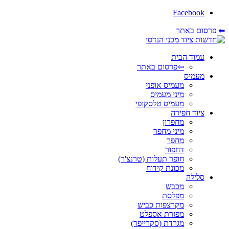
Facebook
⬅ פרסום באתר
עמוד הבית
⇦פרסום באתר
מעמיס
מעמיס אופני
מיני מעמיס
מעמיס טלסקופי
ציוד חפירה
מחפרון
מיני מחפר
מחפר
דחפור
חופר תעלות (טרנצ'ר)
מכונת קידוח
סלילה
מכבש
מפלסת
מקרצפות כביש
מפזרת אספלט
מגרדת (סקרייפר)