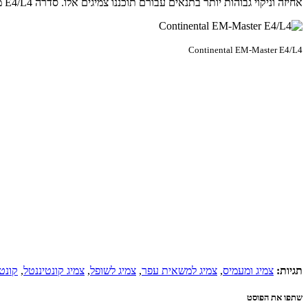
אחיזה וניקוי גבוהות יותר בתנאים עבורם תוכננו צמיגים אלו. סדרה E4/L4 מוצעת במידות 23.5R25, 26.5R25 ו-29.5R25. צמיגי קונטיננטל מיובאים לארץ על ידי יבואנית צמיגי קונטיננטל לארץ היא חברת כסלו תחבורה בע"מ
Continental EM-Master E4/L4
תגיות:
צמיג ומעמיס
,
צמיג למשאית עפר
,
צמיג לשופל
,
צמיג קונטיננטל
,
קונטיננטל
שתפו את הפוסט