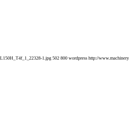
O_L150H_T4f_1_22328-1.jpg
502
800
wordpress
http://www.machineryn