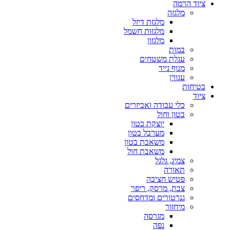
ציוד הרמה
מלגזה
מלגזת דיזל
מלגזות חשמל
מלגזון
במות
עגלת משטחים
מנוף נייד
עגורן
בטיחות
ציוד
כלי עבודה ואביזרים
בטון וחול
יוצקת בטון
מערבל בטון
משאבת בטון
משאבת חול
צמיג, גלגל
תאורה
פטיש חציבה
צבת, מרסק, ריפר
גנרטורים ומדחסים
מיחזור
מגרסה
נפה