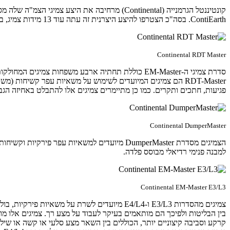
ContiEarth. בסה"כ הצטרפו להיצע היצרנית זה עתה עוד 13 מידות צמיג, במטרה להתאים למגוון רחב מאי פעם של ציוד כבד.
Continental RDT Master
סדרת צמיגי ה-EM-Master כוללת תחתיה ארבע משפחות צמיגים המחולקות לפי ייעוד, מבנה ותצורה ואופי שימוש.
פגיעות, חתכים ותקרים. כמו כן מתיימרים צמיגים אלו להתבלט באחיזה הגב
Continental DumperMaster
למבנה פנימי רדיאלי מבוסס פלדה.
Continental EM-Master E3/L3