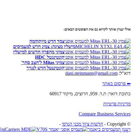
אולי יעניין אותך לקרוא גם את הפוסטים הבאים:
צמד חדש מיוקוהמה
מישלין מציגה: צמיג חדש למעמיסים
צמיגי מחפרון חדשים למישלין
קונטיננטל HDC
צמיגי Mitas ל'חצב סחר'
קונטיננטל חדש לנגרר
דוא"ל:
dani.steinmann@gmail.com
⬅ פרסום באתר
כתובת דואר: ת.ד. 959, חרוצים, מיקוד 60917
מדיניות פרטיות
Compare Business Services
© ‫Copyright -
חדשות ציוד מכני הנדסי
-
רענון המעמיסים ביאנמר