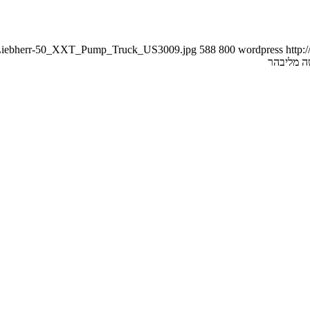
01/Liebherr-50_XXT_Pump_Truck_US3009.jpg
588
800
wordpress
http:
 מליבהר