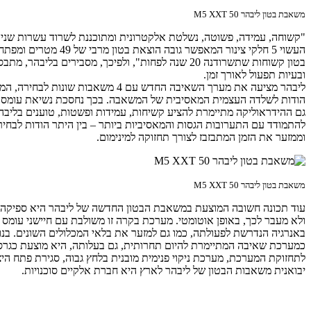
משאבת בטון ליבהר 50 M5 XXT
בטון קשוחות שתשרודנה 20 שנה לפחות", ולפיכך, מס
ובעיות תפעול לאורך זמן.
הודות לשלדה העצמית המאסיבית של המשאבה. בכך נחסכת נשיאת עומס ק
וממזער את הזמן המתבזבז לצורך תחזוקה למינימום.
משאבת בטון ליבהר 50 M5 XXT
עוד תכונה חשובה המוצעת במשאבת הבטון החדשה של ליבהר היא ספיקה מ
ולא מעבר לכך, באופן אוטומטי. מערכת בקרה זו משולבת עם חיישני עומס ו
באנרגיה הנדרשת לפעולתה, כמו גם למזער את בלאי המכלולים השונים. בנוס
כמערכת שאיבה המתיימרת להיום תחרותית, גם בעלותה, היא מוצעת כגרסת ב
לתחזוקת המערכת, מערכת ניקוי פנימית מובנית בלחץ גבוה, סגירת פתח הי
יבואנית משאבות הבטון של ליבהר לארץ היא חברת אלקיים סוכנויות.