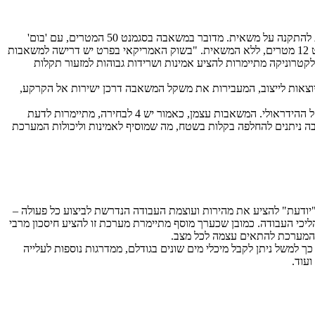
"קשוחה, עמידה, פשוטה, נשלטת אלקטרונית ומתוכננת לשרוד עשרות שנים", כך מתארים בליבהר את משאבת הבטון החדשה 50 M5 XXT המיועדת להתקנה על משאית. מדובר במשאבה בסגמנט 50 המטרים, עם 'בום'
העשוי 5 חלקי צינור המאפשר גובה הוצאת בטון מרבי של 49 מטרים ומפתח אופקי מרבי של 44.5 מטרים, בקירוב. אורך המערכת על משאית הוא כמעט 12 מטרים, ללא המשאית. "בשוק האמריקאי בפרט יש דרישה למשאבות
שמל והאלקטרוניקה מתיימרות להציע אמינות ושרידות גבוהות למזעור תקלות
 השאיבה החדש עם 4 משאבות שונות לבחירה, המציעות ספיקה בין 138 ל-167 מ"ק לשעה. מערכת המשאבה כוללת 4 רגליות יוצאות לייצוב, המעבירות את משקל המשאבה דרכן ישירות אל הקרקע,
גם ההידראוליקה מתיימרת להציע קשיחות, עמידות ופשטות, טוענים בליבהר; הטכנולוגיה היא בשיטת ה'מעגל הפתוח', מה שמאפשר שימוש חסכוני בנוזל ההידראולי. המשאבות עצמן, כאמור יש 4 לבחירה, מתיימרות לדעת
משאבות קשיחות, Heavy Duty וקלות לתחזוקה וניקוי. רוב חלקי המשאבה ניתנים להחלפה בקלות בשטח, מה שמוסיף לאמינות וליכולות המערכת
ודעת" להציע את מהירות ועוצמת העבודה הנדרשת לביצוע כל פעולה –
ליכי העבודה. כמובן שכערך מוסף מתיימרת מערכת זו להציע חיסכון מרבי
לת המערכת להתאים עצמה לכל מצב.
למשל ניתן לקבל מיכלי מים שונים בגודלם, ממדרגות נוספות לעלייה
עוד.