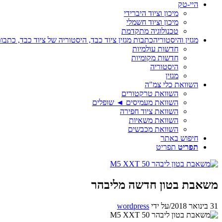
היי-טק
מיכון וציוד היברידי
מיכון וציוד חשמלי
טכנולוגיה מתקדמת
מגזין והיסטוריה
כתבות מגזין ציוד כבד, היסטוריה של ציוד כבד, כתבות
חדשות עולמיות
חדשות מקומיות
היסטוריה
מגזין
השוואת כלי צמ"ה
השוואת טרקטורים
השוואת מעמיסים ◄ שופלים
השוואת ציוד חפירה
השוואת משאיות
השוואת מכבשים
חיפוש באתר
תפריט
תפריט
משאבת בטון חדשה מליבהר
31 בינואר 2018
/
על ידי
wordpress