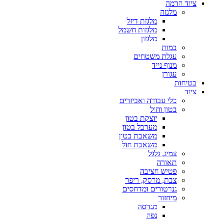
ציוד הרמה
מלגזה
מלגזת דיזל
מלגזות חשמל
מלגזון
במות
עגלת משטחים
מנוף נייד
עגורן
בטיחות
ציוד
כלי עבודה ואביזרים
בטון וחול
יוצקת בטון
מערבל בטון
משאבת בטון
משאבת חול
צמיג, גלגל
תאורה
פטיש חציבה
צבת, מרסק, ריפר
גנרטורים ומדחסים
מיחזור
מגרסה
נפה