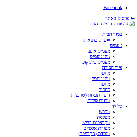
Facebook
⬅ פרסום באתר
עמוד הבית
⇦פרסום באתר
מעמיס
מעמיס אופני
מיני מעמיס
מעמיס טלסקופי
ציוד חפירה
מחפרון
מיני מחפר
מחפר
דחפור
חופר תעלות (טרנצ'ר)
מכונת קידוח
סלילה
מכבש
מפלסת
מקרצפות כביש
מפזרת אספלט
מגרדת (סקרייפר)