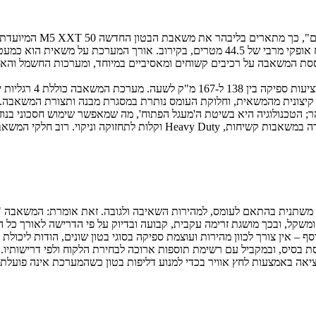
בירים בליבהר, מתבססת המשאבה על רכיבים קשוחים ומאסיביים במיוחד, ומערכות הח
ליבהר מציעה את מערך
יצונית מהמשאית, וחלוקת העומס נותרת במסגרת מבנה ותצורת המשאבה.
להתמודד עם התערובות הגסות והמאסיביות ביותר – בין היתר הודות לבחירה ב
שתנית בהתאם לעומס, למהירות השאיבה ולגובה. זאת אומרת: המשאבה "י
משקל, ובכך מושגת זרימה עקבית, קבועה ובדיוק על פי הדרישה לאורך כל ה
ף – אין צורך לכוון מהירות ועוצמת ספיקה בסוגי בטון שונים, הודות ליכו
סיס, ובמקביל עם רשימת תוספות ארוכה לבחירת הלקוח ולפי דרישותיו. כך 
ציאה באמצעות לחץ אוויר בכדי למנוע דליפות בטון כשהמערכת אינה פועלת ו