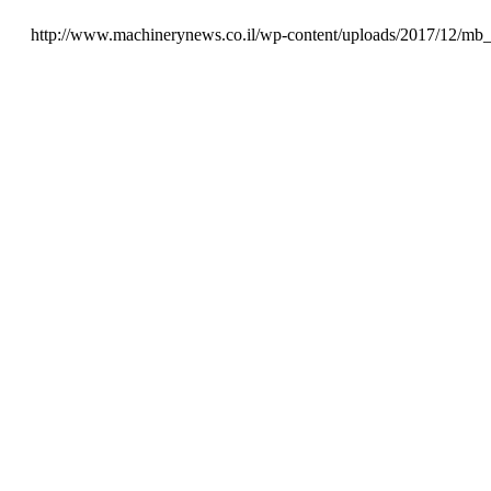
http://www.machinerynews.co.il/wp-content/uploads/2017/12/mb_l