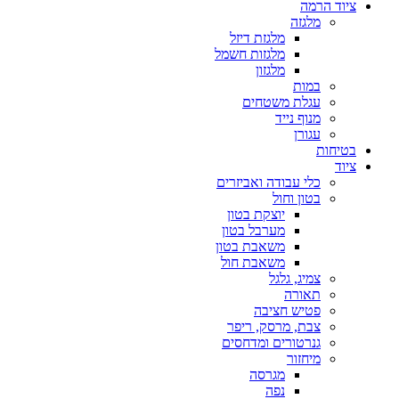
ציוד הרמה
מלגזה
מלגזת דיזל
מלגזות חשמל
מלגזון
במות
עגלת משטחים
מנוף נייד
עגורן
בטיחות
ציוד
כלי עבודה ואביזרים
בטון וחול
יוצקת בטון
מערבל בטון
משאבת בטון
משאבת חול
צמיג, גלגל
תאורה
פטיש חציבה
צבת, מרסק, ריפר
גנרטורים ומדחסים
מיחזור
מגרסה
נפה