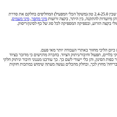
יצרנית ציוד הגריסה האיטלקייה MB מרעננת את היצע הכפות לסינון מתוצרתה המשווקים תחת המותג MB Crusher. מדובר בכפות בקטגוריות המשקל שבין 2.4-25.0 טון (משקל הכלי המפעיל) המחליפים בחלקם את סדרת
מיני מחפר
,
מיני מעמיס
,
 כיום הליכי מחזור באתרי העבודה יותר מאי פעם.
ת האנוש – בקלות התחזוקה, החלפת חלקי בלויים, תפעול וחיבור/ניתוק הציוד. בחברה מדגישים כי מדובר בציוד
ת הסינון, והן כלי ייעודי לשם כך. כך עודכנו מנגנוני חיבור וניתוק חלקי
בריחה' מחוץ לכך, ובחלק מהכלים נעשה מעתה שימוש במתכות חזקות