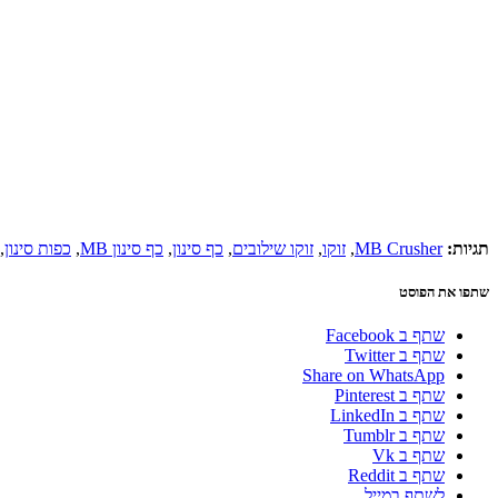
תגיות:
MB Crusher
,
זוקו
,
זוקו שילובים
,
כף סינון
,
כף סינון MB
,
כפות סינון
,
שתפו את הפוסט
שתף ב Facebook
שתף ב Twitter
Share on WhatsApp
שתף ב Pinterest
שתף ב LinkedIn
שתף ב Tumblr
שתף ב Vk
שתף ב Reddit
לשתף במייל