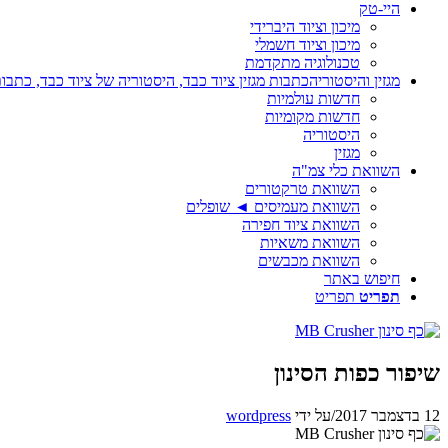
היי-טק
מיכון וציוד היברידי
מיכון וציוד חשמלי
טכנולוגיה מתקדמת
מגזין והיסטוריה
כתבות מגזין ציוד כבד, היסטוריה של ציוד כבד, כתבות
חדשות עולמיות
חדשות מקומיות
היסטוריה
מגזין
השוואת כלי צמ"ה
השוואת טרקטורים
השוואת מעמיסים ◄ שופלים
השוואת ציוד חפירה
השוואת משאיות
השוואת מכבשים
חיפוש באתר
תפריט
תפריט
שיפור כפות הסינון
12 בדצמבר 2017
/
על ידי
wordpress