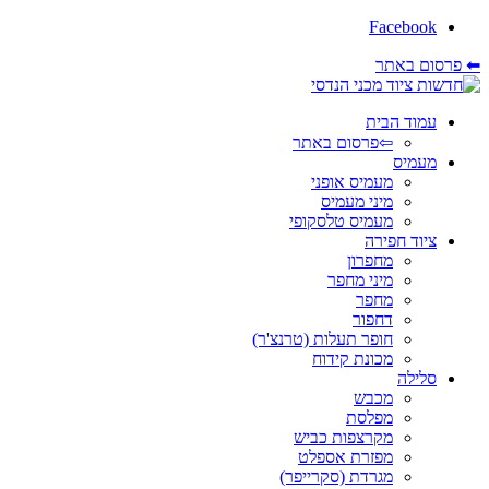
Facebook
⬅ פרסום באתר
עמוד הבית
⇦פרסום באתר
מעמיס
מעמיס אופני
מיני מעמיס
מעמיס טלסקופי
ציוד חפירה
מחפרון
מיני מחפר
מחפר
דחפור
חופר תעלות (טרנצ'ר)
מכונת קידוח
סלילה
מכבש
מפלסת
מקרצפות כביש
מפזרת אספלט
מגרדת (סקרייפר)