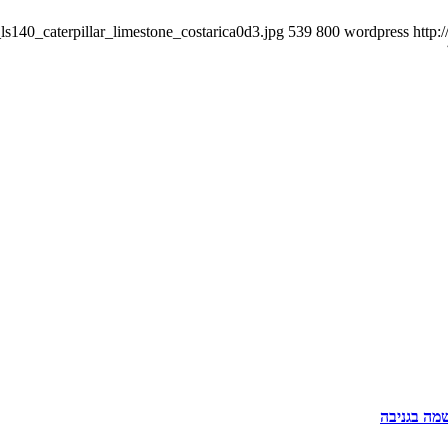
s140_caterpillar_limestone_costarica0d3.jpg
539
800
wordpress
http:
מה בגניבה