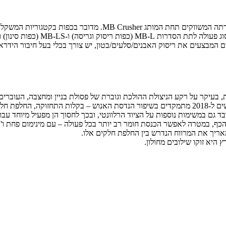
, בעיקר על רקע הניצולת ההולכת וגוברת של פסולת בניין ומחצבה, העוברים
מחברת MB נמסר כי רוב העדכונים והשיפורים שבוצעו בדגמי הכפות החדשים ל-2018 מתמקדים בשיפור הנדס
ם במשימות נוספות על הציוד הרלוונטי, ובכך לחסוך הן מפעיל מיוחד עבור כפו
הכף, במטרה לאפשר הכנסת חומר רב יותר בכל פעולה – עם מינימום פחת ו'
האריך את המרווח הנדרש בין החלפת חלקים אלו.