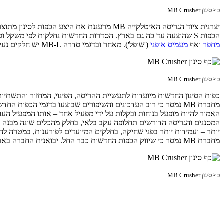
כף סינון MB Crusher
הכפות S שהוצעה עד כה גם בארץ. הסדרות החדשות נחלקות לפי משקל וסוג פעולה לתת הסדרות MB-L (כפות ריסוק וגריסה) ו-MB-LS (כפות סינון) והן מיועדות להתקנה, בין היתר, בקצה זרועות
מחפר
ואף
מעמיס אופני
('שופל'). מאחר ובדגמי סדרה MB-L יש חלקים נעים המבצעים את ריסוק האבנים/סלעים/בטון, יש צורך בכלי בעל חיבור הידראולי בקצה הזרוע, ובספיקה המספיקה לכל סוג של כף לסינון/ריסוק.
כף סינון MB Crusher
כפות הסינון החדשות מיועדות לתעשיית ההריסה, הפינוי, המחזור והתשתיות
האמור להיות מופעל בנוחות ובקלות על ידי מפעיל אחד – אותו המפעיל העובד ג
המסננים והגריסה הדורשים תחלופה עקב בלאי, בחלק מהכלים שונה מבנה 
יותר – ועמידות יותר בפני שחיקה, בחלקים המיועדים לפורענות, במטרה ל
מחברת MB נמסר כי שיווק הכפות החדשות כבר החל. יבואנית החברה בארץ היא זוקו שילובים מחולון.
כף סינון MB Crusher