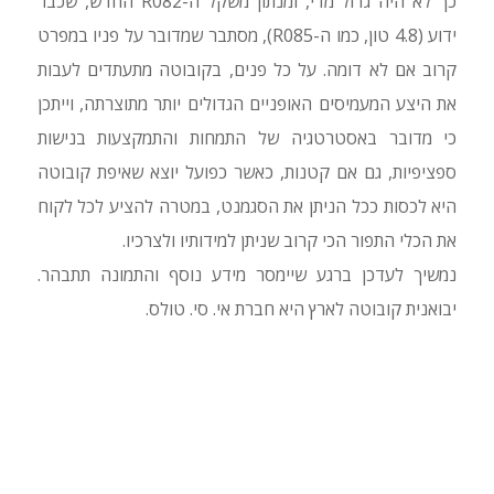
כך לא היה גדול מדי, ומנתון משקל ה-R082 החדש, שכבר
ידוע (4.8 טון, כמו ה-R085), מסתבר שמדובר על פניו במפרט
קרוב אם לא דומה. על כל פנים, בקובוטה מתעתדים לעבות
את היצע המעמיסים האופניים הגדולים יותר מתוצרתה, וייתכן
כי מדובר באסטרטגיה של התמחות והתמקצעות בנישות
ספציפיות, גם אם קטנות, כאשר כפועל יוצא שאיפת קובוטה
היא לכסות ככל הניתן את הסגמנט, במטרה להציע לכל לקוח
את הכלי התפור הכי קרוב שניתן למידותיו ולצרכיו.
נמשיך לעדכן ברגע שיימסר מידע נוסף והתמונה תתבהר.
יבואנית קובוטה לארץ היא חברת אי. סי. טולס.