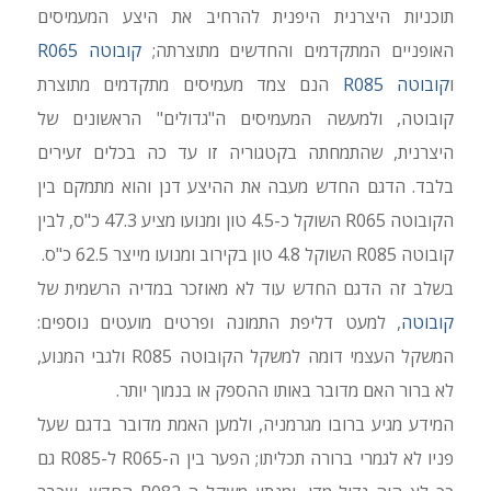
תוכניות היצרנית היפנית להרחיב את היצע המעמיסים
האופניים המתקדמים והחדשים מתוצרתה;
קובוטה R065
ו
קובוטה R085
הנם צמד מעמיסים מתקדמים מתוצרת
קובוטה, ולמעשה המעמיסים ה"גדולים" הראשונים של
היצרנית, שהתמחתה בקטגוריה זו עד כה בכלים זעירים
בלבד. הדגם החדש מעבה את ההיצע דנן והוא מתמקם בין
הקובוטה R065 השוקל כ-4.5 טון ומנועו מציע 47.3 כ"ס, לבין
קובוטה R085 השוקל 4.8 טון בקירוב ומנועו מייצר 62.5 כ"ס.
בשלב זה הדגם החדש עוד לא מאוזכר במדיה הרשמית של
קובוטה
, למעט דליפת התמונה ופרטים מועטים נוספים:
המשקל העצמי דומה למשקל הקובוטה R085 ולגבי המנוע,
לא ברור האם מדובר באותו ההספק או בנמוך יותר.
המידע מגיע ברובו מגרמניה, ולמען האמת מדובר בדגם שעל
פניו לא לגמרי ברורה תכליתו; הפער בין ה-R065 ל-R085 גם