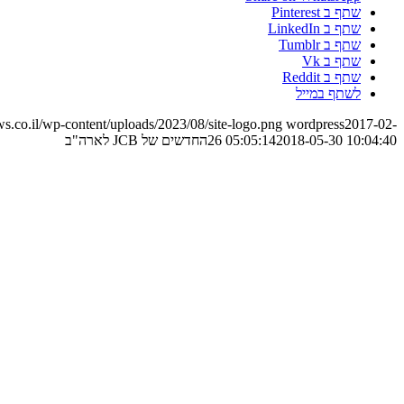
שתף ב Pinterest
שתף ב LinkedIn
שתף ב Tumblr
שתף ב Vk
שתף ב Reddit
לשתף במייל
.co.il/wp-content/uploads/2023/08/site-logo.png
wordpress
2017-02-
2018-05-30 10:04:40
26 05:05:14
החדשים של JCB לארה"ב