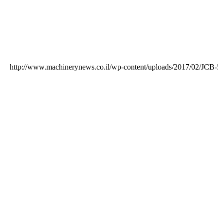
http://www.machinerynews.co.il/wp-content/uploads/2017/02/JCB-