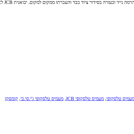
זרה בסידור ציוד כבד והעברתו ממקום למקום. יבואנית JCB לארץ היא חברת קומסקו.
עמיס טלסקופי
,
מעמיס טלסקופי JCB
,
מעמיס טלסקופי ג'י.סי.בי
,
קומסקו