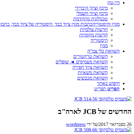
היי-טק
מיכון וציוד היברידי
מיכון וציוד חשמלי
טכנולוגיה מתקדמת
מגזין והיסטוריה
כתבות מגזין ציוד כבד, היסטוריה של ציוד כבד, כתבות
חדשות עולמיות
חדשות מקומיות
היסטוריה
מגזין
השוואת כלי צמ"ה
השוואת טרקטורים
השוואת מעמיסים ◄ שופלים
השוואת ציוד חפירה
השוואת משאיות
השוואת מכבשים
חיפוש באתר
תפריט
תפריט
החדשים של JCB לארה"ב
26 בפברואר 2017
/
על ידי
wordpress