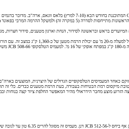
JCB תחשוף מגוון מעמיסים טלסקופיים חדשים במסגרת תערוכת ConExpo המתוכננת 
קופיים החדשים מוגדרים כ-lift-and-place, דהיינו כלים המיועדים בראש ובראשונה לסידור, הנחת וארגון מ
בין הדגמים החדשים יוצג ה-JCB 508-66 החדש המצי
ובת מיקסום רמת הבטיחות בעבודה, בעת הרמת מטענים כבדים. כלי זה תוכנ
. בקצה הזרוע מוצע מחבר הידראולי מהיר המאפשר החלפת ציוד קצה בנוחות 