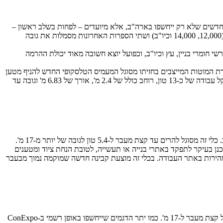
בחודש הבא (7-10 למרץ) בלאס ווגאס, ארה"ב. מדובר בדגמים חדשים שלא רק ייחשפו בארה"ב, אלא מיועדים – לפחות בשלב ראשון –
להימכר בשוק האמריקאי, ושמות הדגמים השונים מחזקים זאת: 3 הספרות הראשונות מתייחסות לסדרה (5 במקרה זה) ולמשקל ההרמה המרבי בפאונד (12,000, 14,000 וכיו"ב) ושתי הספרות האחרונות מסמלות את גובה
טענים, סידור חצרות, מגרשי חומרי בניין, עץ וכיו"ב, וכפועל יוצא חשובה מאוד יכולת ההרמה
ע גובה הרמה מרבי של למעלה מ-20 מ' עם יכולת הרמת מטען של כ-1,360 ק"ג במצב זה. עם הורדת המוטות המייצבים בחזיתו מסוגל המעמיס הטלסקופי החדש להניף מטען
של קרוב ל-3.9 טון לגובה של קצת יותר מ-10 מ' או מטען במשקל של למעלה מ-180 ק"ג במפתח אופקי של 16 מ'. למעמיס הטלסקופי JCB 508-66 משקל עבודה של כ-13 טון, רוחב כולל של 2.4 מ', אורך של 6.83 מ' וגובה עד
JCB 512-56 העדכני יוצג אף הוא במסגרת התערוכה בלאס ווגאס, והוא ממוקם כאחד המעמיסים הטלסקופיים הגדולים של היצרנית, המוצעים בארה"ב. כלי זה מסוגל להרים עד קצת מעבר ל-5.4 טון לגובה של יותר מ-17 מ'.
ן בעיקר לתפקד באתרי בנייה או תעשייה, לטובת הנחת ציוד ומטענים
ובמהירות באתר העבודה. בכלי זה מוצעת קבינה חדשה שמוקמה נמוך מבעבר
עוד ראוי לציון הוא המעמיס הטלסקופי החדש JCB 514-56 שהוא גדול וחזק אף ביחס ל-JCB 512-56 דנן. מעמיס זה מסוגל להרים 6.35 טון עד לגובה של קצת מעבר ל-17 מ'. כמו יתר הדגמים שייחשפו באופן רשמי ב-ConExpo