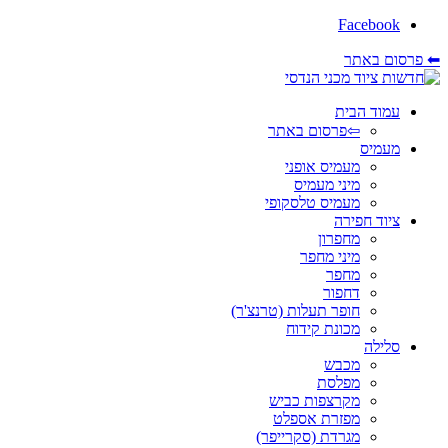
Facebook
⬅ פרסום באתר
עמוד הבית
⇦פרסום באתר
מעמיס
מעמיס אופני
מיני מעמיס
מעמיס טלסקופי
ציוד חפירה
מחפרון
מיני מחפר
מחפר
דחפור
חופר תעלות (טרנצ'ר)
מכונת קידוח
סלילה
מכבש
מפלסת
מקרצפות כביש
מפזרת אספלט
מגרדת (סקרייפר)