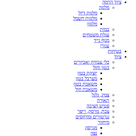
ציוד הרמה
מלגזה
מלגזת דיזל
מלגזות חשמל
מלגזון
במות
עגלת משטחים
מנוף נייד
עגורן
בטיחות
ציוד
כלי עבודה ואביזרים
בטון וחול
יוצקת בטון
מערבל בטון
משאבת בטון
משאבת חול
צמיג, גלגל
תאורה
פטיש חציבה
צבת, מרסק, ריפר
גנרטורים ומדחסים
מיחזור
מגרסה
נפה