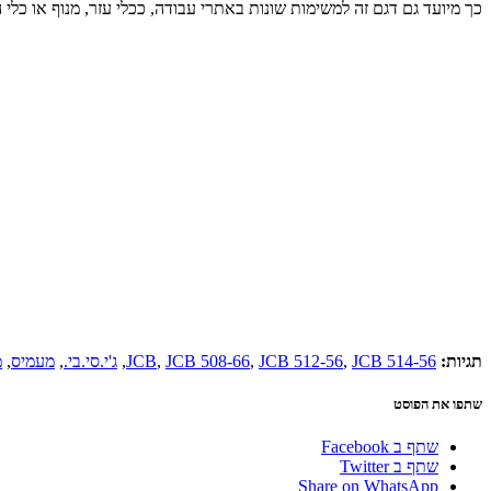
כך מיועד גם דגם זה למשימות שונות באתרי עבודה, ככלי עזר, מנוף או כלי הרמה נייד וכע
תגיות:
JCB 514-56
,
JCB 512-56
,
JCB 508-66
,
JCB
,
ג'י.סי.בי.
,
מעמיס
,
מ
שתפו את הפוסט
שתף ב Facebook
שתף ב Twitter
Share on WhatsApp