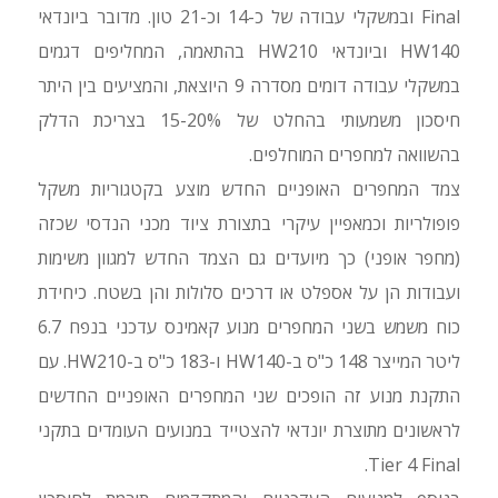
Final ובמשקלי עבודה של כ-14 וכ-21 טון. מדובר ביונדאי
HW140 וביונדאי HW210 בהתאמה, המחליפים דגמים
במשקלי עבודה דומים מסדרה 9 היוצאת, והמציעים בין היתר
חיסכון משמעותי בהחלט של 15-20% בצריכת הדלק
בהשוואה למחפרים המוחלפים.
צמד המחפרים האופניים החדש מוצע בקטגוריות משקל
פופולריות וכמאפיין עיקרי בתצורת ציוד מכני הנדסי שכזה
(מחפר אופני) כך מיועדים גם הצמד החדש למגוון משימות
ועבודות הן על אספלט או דרכים סלולות והן בשטח. כיחידת
כוח משמש בשני המחפרים מנוע קאמינס עדכני בנפח 6.7
ליטר המייצר 148 כ"ס ב-HW140 ו-183 כ"ס ב-HW210. עם
התקנת מנוע זה הופכים שני המחפרים האופניים החדשים
לראשונים מתוצרת יונדאי להצטייד במנועים העומדים בתקני
Tier 4 Final.