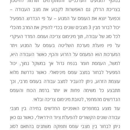
בנוסף למנועים העדכניים והמתקדמים תורמת לחיסכון
בצריכת הדלק גם האפשרות לקבוע את מצב העבודה –
וכפועל יוצא את העומס על המנוע – על פי הנדרש. המפעיל
יכול לברור מבין 3 מצבים שונים בכדי להפיק את המרב מהכלי
לכל סוג של עבודה, תוך מינימום צריכה ועומס. המדד העיקרי
על פיו פועלת מערכת השליטה בעומס על המנוע ויתר
המערכות הוא המעמס על הזרוע והכף; כאשר העבודה היא,
למשל, העמסת חומר בנפח גדול אך במשקל נמוך, יכול
המפעיל לבחור במצב עומס מינימאלי. כאשר נדרשת מלוא
עוצמת הזרוע, ניתן להעביר למצב עבודה בעומס מרבי, וכך
תתבצע כל משימה פחות או יותר ברמת הכוח והעומס
הנדרשים מהמחפר, לטובת מינימום צריכה ובלאי.
עוד מוצע במחפרים האופניים החדשים בחירה בין מצבי
עבודה שונים הקשורים להפעלת ציוד הידראולי, כאשר גם כאן
ניתן לבחור בין מצבי עומס ותפוקה משתנים בהתאם לסוג