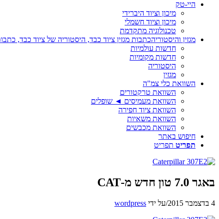
היי-טק
מיכון וציוד היברידי
מיכון וציוד חשמלי
טכנולוגיה מתקדמת
מגזין והיסטוריה
כתבות מגזין ציוד כבד, היסטוריה של ציוד כבד, כתבות
חדשות עולמיות
חדשות מקומיות
היסטוריה
מגזין
השוואת כלי צמ"ה
השוואת טרקטורים
השוואת מעמיסים ◄ שופלים
השוואת ציוד חפירה
השוואת משאיות
השוואת מכבשים
חיפוש באתר
תפריט
תפריט
באגר 7.0 טון חדש מ-CAT
4 בדצמבר 2015
/
על ידי
wordpress