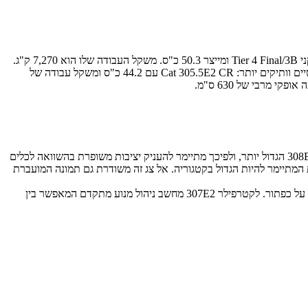
קטרפילר משיקה מחפר קומפקטי בקטגוריית ה-7.0-8.0 טון בשם Cat 307E2. המחפר החדש מונע באמצעות מנוע קטרפילר בנפח 2.4 ליטר העומד בתקני Tier 4 Final/3B ומייצר 50.3 כ"ס. משקל העבודה שלו הוא 7,270 ק"ג.
עם הוספת המחפר החדש מעבה קטרפילר את הקטגוריה החשובה של הבאגרים הקומפקטיים, וממקמת את ה-Cat 307E2 החדש בין 2 באגרים קומפקטיים וותיקים יותר: Cat 305.5E2 CR עם 44.2 כ"ס ומשקל עבודה של
לבאגר החדש מערכת הידראולית מתקדמת וחדשה, הכוללת בקרת ספיקה ובקרת עומס. בקטרפילר מציינים כי בסיס הבאגר הקומפקטי "הושאל" מה-308E2 הגדול יותר, ולפיכך מתיימר להעניק יציבות משופרת בהשוואה לכלים
ט כיסא משוכך באמצעות אוויר, חגורת בטיחות עם מתיחה אוטומטית, צג LCD צבעוני ושטח חלונות המתיימר להיות הגדול בקטגוריה. אל צג זה משודרת גם תמונה המועברת
בקצה ה'בום' מותקן מנגנון חיבור וניתוק מהיר מתא המפעיל, להקל ולייעל את העבודה עם מגוון ציוד קצה שונה; החיבור והניתוק נעשים באמצעות לחיצה על כפתור. לקטרפילר 307E2 מחשב ניהול מנוע מתקדם המאפשר בין