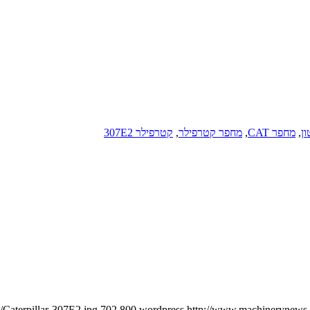
,
מחפר CAT
,
מחפר קטרפילר
,
קטרפילר 307E2
/Caterpillar-307E2.jpg
702
800
wordpress
http://www.machinerynews.c