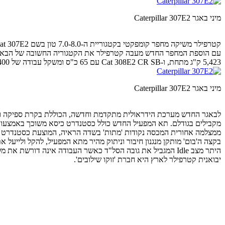
מיני באגר Caterpillar 307E2
5,423 ק"ג מתחת, ו-Cat 308E2 CR SB עם 65 כ"ס ומשקל עבודה של 8,400 ק"ג – מעל. לקטרפילר 307E3 עומק חפירה מרבי של 407 ס"מ וטווח הגעה אופקי מרבי של 630 ס"מ.
מיני באגר Caterpillar 307E2
ממצלמה אחורית המכסה נקודות 'מתות' בשדה הראיה, המוצעת כסטנדרט ל
היתר מצב Idle המגביל את גובה הסל"ד כאשר העבודה אינה דורשת את מלוא העוצמה, מבלי לפגוע בעוצמת ומהירות פעולת המערכות ההידראוליות.
יבואנית קטרפילר לארץ היא חברת 'זוקו שילובים'.