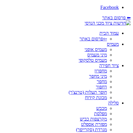
Facebook
⬅ פרסום באתר
עמוד הבית
⇦פרסום באתר
מעמיס
מעמיס אופני
מיני מעמיס
מעמיס טלסקופי
ציוד חפירה
מחפרון
מיני מחפר
מחפר
דחפור
חופר תעלות (טרנצ'ר)
מכונת קידוח
סלילה
מכבש
מפלסת
מקרצפות כביש
מפזרת אספלט
מגרדת (סקרייפר)