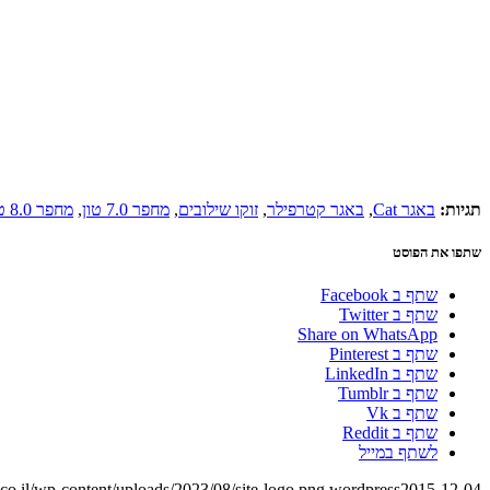
תגיות:
באגר Cat
,
באגר קטרפילר
,
זוקו שילובים
,
מחפר 7.0 טון
,
מחפר 8.0 טון
שתפו את הפוסט
שתף ב Facebook
שתף ב Twitter
Share on WhatsApp
שתף ב Pinterest
שתף ב LinkedIn
שתף ב Tumblr
שתף ב Vk
שתף ב Reddit
לשתף במייל
o.il/wp-content/uploads/2023/08/site-logo.png
wordpress
2015-12-04