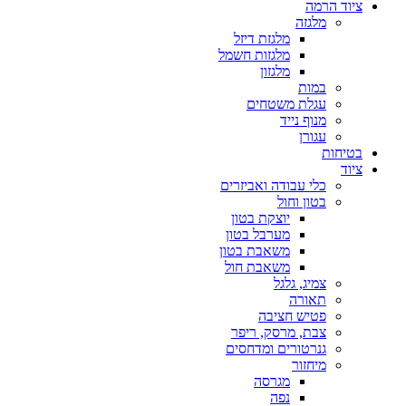
ציוד הרמה
מלגזה
מלגזת דיזל
מלגזות חשמל
מלגזון
במות
עגלת משטחים
מנוף נייד
עגורן
בטיחות
ציוד
כלי עבודה ואביזרים
בטון וחול
יוצקת בטון
מערבל בטון
משאבת בטון
משאבת חול
צמיג, גלגל
תאורה
פטיש חציבה
צבת, מרסק, ריפר
גנרטורים ומדחסים
מיחזור
מגרסה
נפה