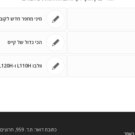
מיני מחפר חדש לקוב
הכי גדול של קייס
וולבו L110H ו-L120H חדשים
כתובת דואר: ת.ד. 959
באתר