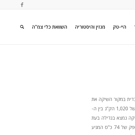
היי-טק
מגזין והיסטוריה
השוואת כלי צמ"ה
יים שלה עם דגם חדש: MCT110C. היצרנית השבדית במקור השיקה את
הדגם החדש לשוק הצפון-אמריקאי תחילה כאשר בוולבו ממקמים את הכלי בעל כושר ההרמה של 1,020 הק"ג בין ה-
ן אמריקה נמצא בגדילה בעת
האחרונה וכי גודל זה של כלים הפך לפופולארי במיוחד עם נתח שוק של כ-25%. מדובר בהספק של 74 כ"ס המגיע