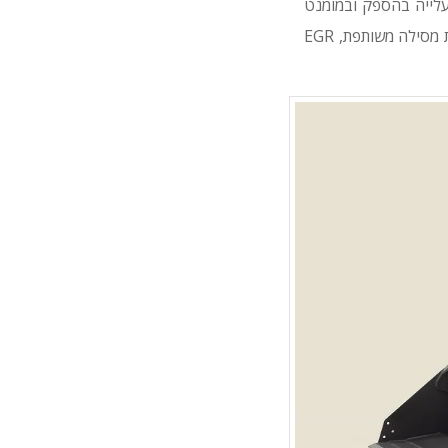
מאפשר עלייה בהספק ובמומנט
המרביים יחד עם ירידה בצריכת הדלק ובפליטת המזהמים. בין השאר כולל המנוע מערכת הזרקת מסילה משותפת, EGR