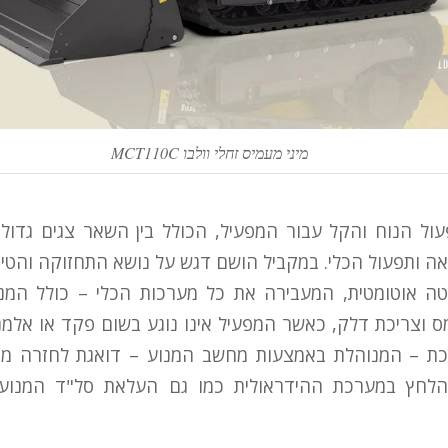
מיני מעמיס זחלי וולבו MCT110C
עול הנוח והקל עבור המפעיל, הכולל בין השאר צגים גדולי
אה ותפעול הכלי. במקביל הושם דגש על נושא התחזוקה והטי
ה אוטומטית, המעבירה את כל מערכות הכלי – כולל המנ
כת – המנוהלת באמצעות מחשב המנוע – דואגת לחזרה מיי
לחץ במערכת ההידראולית כמו גם העלאת סל"ד המנוע 