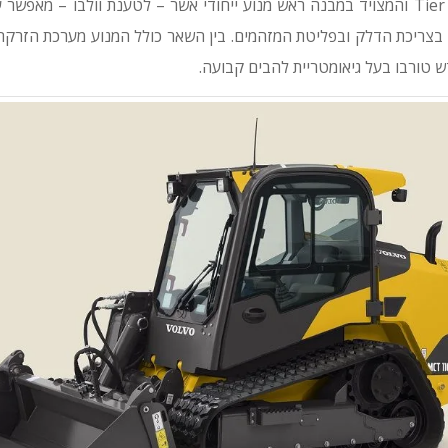
ממנוע העומד בתקני Tier 4 והמצויד במבנה ראש מנוע ייחודי אשר – לטענת וולבו – 
דש טורבו בעל גיאומטריית להבים קבועה.