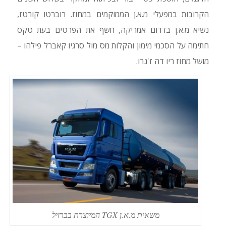
הקרובות במפעלי מ.א.ן הממוקמים במחוז. רוברטו קורטז,
נשיא מ.א.ן בדרום אמריקה, חשף את הפרטים בעת טקס
חתימה על הסכמי מימון והקלות מס מול סרגיו קאברל פילהו –
מושל מחוז ריו דה ז'נרו.
משאית מ.א.ן TGX המיוצרת בברזיל