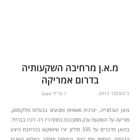
מ.א.ן מרחיבה השקעותיה
בדרום אמריקה
/
5 בנובמבר 2013
על ידי
Dani
מ.א.ן הגרמנייה, יצרנית משאיות ומנועים בבעלות פולקסווגן,
מודיעה על השקעת ענק מתוכננת במחוז ריו דה ז'נרו בברזיל.
במ.א.ן מדברים על 335 מיליון יורו שיושקעו בהרחבת היצע
הדגמים, הוספת פסי ייצור ובפיתוח ומחקר בשלוש השנים