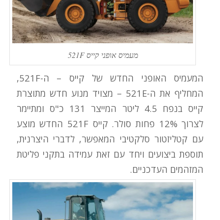
מעמיס אופני קייס 521F
המעמיס האופני החדש של קייס – ה-521F,
המחליף את ה-521E – מצויד מנוע חדש מתוצרת
קייס בנפח 4.5 ליטר המייצר 131 כ"ס ומתיימר
לצרוך 12% פחות סולר. קייס 521F החדש מוצע
עם קטליזטור סלקטיבי המאפשר, לדברי היצרנית,
תוספת ביצועים ויחד עם זאת עמידה בתקני פליטת
המזהמים העדכניים.