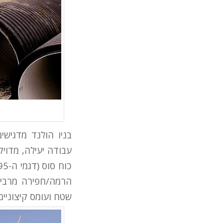
בניו הולנד מדגיש
שטח ועומס קיצוניי