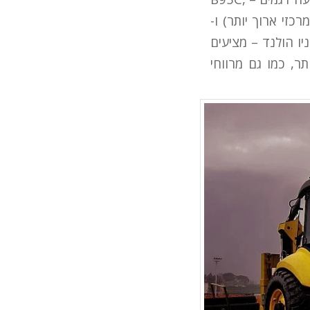
ת לחיבור כלים שונים במקום הכף), B95C LR (מוט מרכזי ארוך יותר) ו-
יו הולנד – מציעים
ר, כמו גם מרווחי