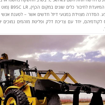
B95C TC (הגרסה המיועד
בהיצע. הסדרה מצוידת במנועי דיזל חדשים אשר – לטענת אנשי נ
קודמיהם, יחד עם צריכת דלק ופליטת מזהמים נמוכים יות
.