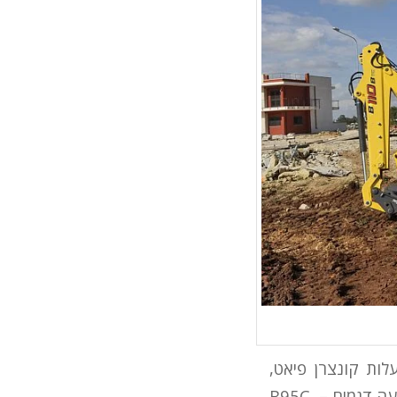
לות קונצרן פיאט,
חשפה סדרת מחפרונים חדשה תחת השם C Series. בשלב ההשקה נחשפו ארבעה דגמים – B95C,