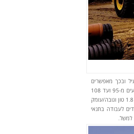
יל ובכך מאפשרים
עבודה יעילה, מדויקת ובסופו של דבר גם חסכונית יותר מבעבר. טווחי ההספק נעים מ-95 ועד 108
כוח סוס (דגמי ה-B95 וה-B110 בהתאמה) עם כוח הרמה בכף האחורית של עד 1.8 טון וגובה/עומק
 המיועדים לעבודה בתנאי
 למשל.