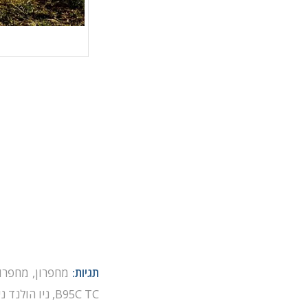
תגיות:
מחפרון
,
מחפרון
B95C TC
,
ניו הולנד ני