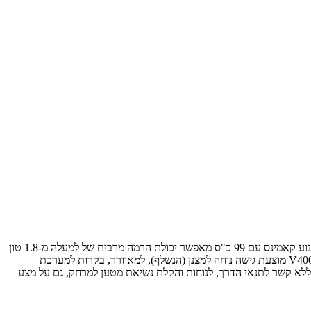
גהל האמריקאית (GEHL), יצרנית יעים אופניים (skid steer loader), מלגזות ועוד השיקה את ה-V400 – לטענתה היעה האופני הסדרתי החזק בייצור. מנוע קאמינס עם 99 כ"ס מאפשר יכולת הרמה מרבית של למעלה מ-1.8 טון
בכף עד לגובה מרבי של קצת מעבר ל-365 ס"מ. בנוסף לשרירים טוענים בגהל לשיפור מהותי בהנדסת האנוש, בעיקר בכל הקשור לתחזוקה וטיפולים: ב-V400 מוצעת גישה נוחה למצנן (הנשלף), למאוורר, בקרות למערכת
רן מציין עוד את מערכת ה-Hydraglide המאפשרת שמירת הכף במצב "צף" ללא קשר לתנאי הדרך, לנוחות והקלת נשיאת מטען למרחק, גם על מצע