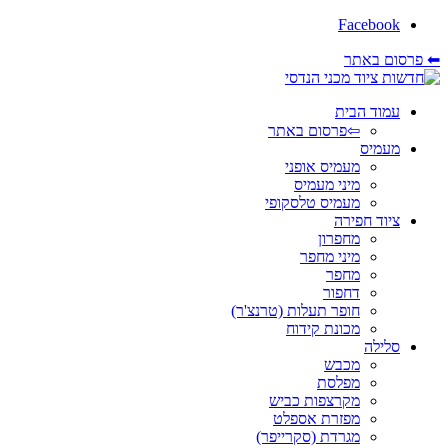
Facebook
⬅ פרסום באתר
עמוד הבית
⇦פרסום באתר
מעמיס
מעמיס אופני
מיני מעמיס
מעמיס טלסקופי
ציוד חפירה
מחפרון
מיני מחפר
מחפר
דחפור
חופר תעלות (טרנצ'ר)
מכונת קידוח
סלילה
מכבש
מפלסת
מקרצפות כביש
מפזרת אספלט
מגרדת (סקרייפר)