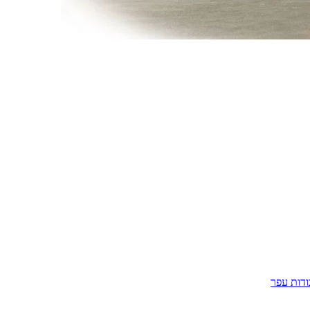
דות עפר