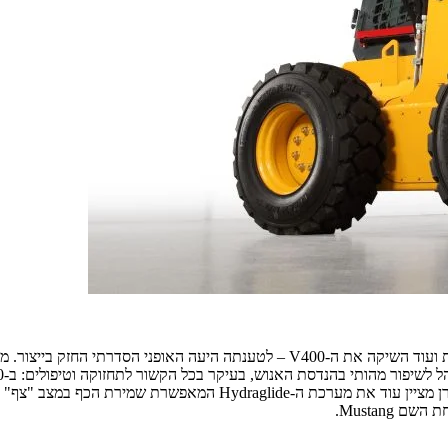
ההידראולית, שמנים, מים וכיו"ב – הכל דרך דלת תא המנוע האחורית. היצ