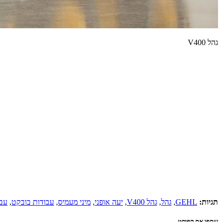
גהל V400
תגיות:
GEHL
,
גהל
,
גהל V400
,
יעה אופני
,
מיני מעמיס
,
עבודות בובקט
,
עבו
שתפו את הפוסט