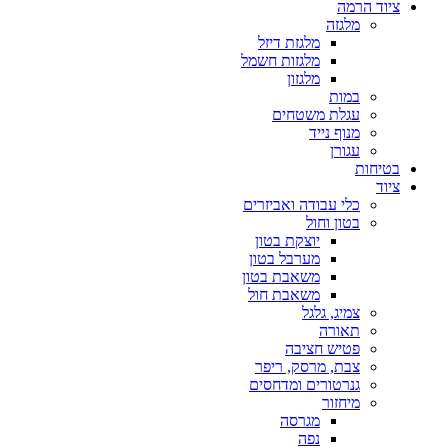
ציוד הרמה
מלגזה
מלגזת דיזל
מלגזות חשמל
מלגזון
במות
עגלת משטחים
מנוף נייד
עגורן
בטיחות
ציוד
כלי עבודה ואביזרים
בטון וחול
יוצקת בטון
מערבל בטון
משאבת בטון
משאבת חול
צמיג, גלגל
תאורה
פטיש חציבה
צבת, מרסק, ריפר
גנרטורים ומדחסים
מיחזור
מגרסה
נפה