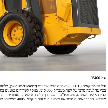
גהל V400
משובש. החברה-אחות מוסטאנג מציעה דגם זהה הנקרא 400V והממותג תחת השם Mustang.