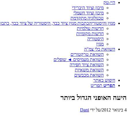
היי-טק
מיכון וציוד היברידי
מיכון וציוד חשמלי
טכנולוגיה מתקדמת
מגזין והיסטוריה
כתבות מגזין ציוד כבד, היסטוריה של ציוד כבד, כתבות
חדשות עולמיות
חדשות מקומיות
היסטוריה
מגזין
השוואת כלי צמ"ה
השוואת טרקטורים
השוואת מעמיסים ◄ שופלים
השוואת ציוד חפירה
השוואת משאיות
השוואת מכבשים
חיפוש באתר
תפריט
תפריט
היעה האופני הגדול ביותר
4 בינואר 2012
/
על ידי
Dani