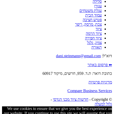
סלילה
עגורן
עגלת משטחים
עמוד הבית
פטיש חציבה
צבת, מרסק, ריפר
ציוד
ציוד הרמה
ציוד חפירה
צמיג, גלגל
תאורה
דוא"ל:
dani.steinmann@gmail.com
⬅ פרסום באתר
כתובת דואר: ת.ד. 959, חרוצים, מיקוד 60917
מדיניות פרטיות
Compare Business Services
© ‫Copyright -
חדשות ציוד מכני הנדסי
-
גלול למעלה
We use cookies to ensure that we give you the best experience on
our website. If you continue to use this site we will assume that you