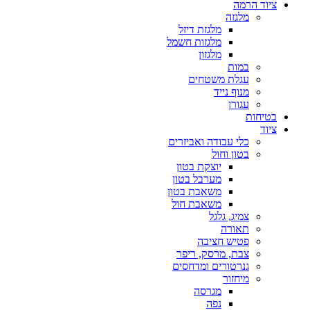
ציוד הרמה
מלגזה
מלגזת דיזל
מלגזות חשמל
מלגזון
במות
עגלת משטחים
מנוף נייד
עגורן
בטיחות
ציוד
כלי עבודה ואביזרים
בטון וחול
יוצקת בטון
מערבל בטון
משאבת בטון
משאבת חול
צמיג, גלגל
תאורה
פטיש חציבה
צבת, מרסק, ריפר
גנרטורים ומדחסים
מיחזור
מגרסה
נפה