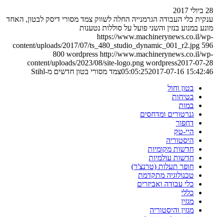
28 ביולי 2017
ענקית כלי העבודה הגרמנייה החלה לשווק צמד מסורי דיסק לבטון, האחד
מונע במנוע בנזין והשני פועל על סוללות נטענות
https://www.machinerynews.co.il/wp-
content/uploads/2017/07/ts_480_studio_dynamic_001_r2.jpg
596
800
wordpress
http://www.machinerynews.co.il/wp-
content/uploads/2023/08/site-logo.png
wordpress
2017-07-28
2017-07-16 15:42:46
05:05:25
צמד מסורי בטון חדשים מ-Stihl
בטון וחול
בטיחות
במות
גנרטורים ומדחסים
דחפור
היי-טק
היסטוריה
חדשות מקומיות
חדשות עולמיות
חופר תעלות (טרנצ'ר)
טכנולוגיה מתקדמת
כלי עבודה ואביזרים
כללי
מגזין
מגזין והיסטוריה