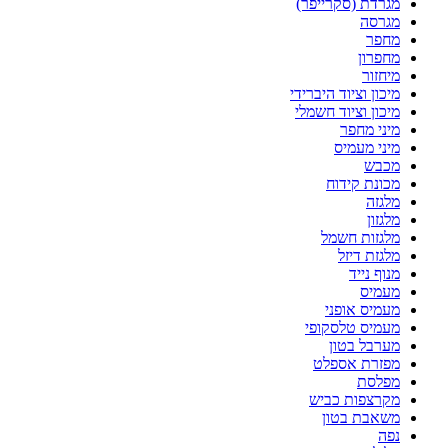
מגרדת (סקרייפר)
מגרסה
מחפר
מחפרון
מיחזור
מיכון וציוד היברידי
מיכון וציוד חשמלי
מיני מחפר
מיני מעמיס
מכבש
מכונת קידוח
מלגזה
מלגזון
מלגזות חשמל
מלגזת דיזל
מנוף נייד
מעמיס
מעמיס אופני
מעמיס טלסקופי
מערבל בטון
מפזרת אספלט
מפלסת
מקרצפות כביש
משאבת בטון
נפה