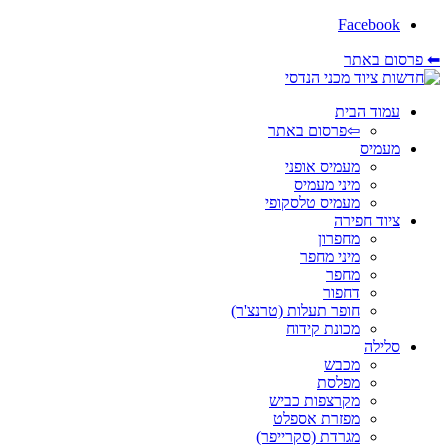
Facebook
⬅ פרסום באתר
עמוד הבית
⇦פרסום באתר
מעמיס
מעמיס אופני
מיני מעמיס
מעמיס טלסקופי
ציוד חפירה
מחפרון
מיני מחפר
מחפר
דחפור
חופר תעלות (טרנצ'ר)
מכונת קידוח
סלילה
מכבש
מפלסת
מקרצפות כביש
מפזרת אספלט
מגרדת (סקרייפר)