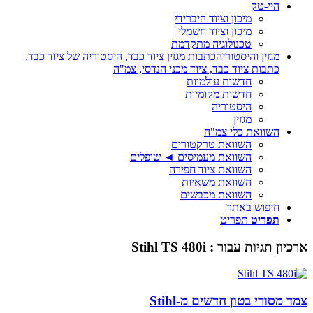
היי-טק
מיכון וציוד היברידי
מיכון וציוד חשמלי
טכנולוגיה מתקדמת
מגזין והיסטוריה
כתבות מגזין ציוד כבד, היסטוריה של ציוד כבד,
כתבות ציוד כבד, ציוד מכני הנדסי, צמ"ה
חדשות עולמיות
חדשות מקומיות
היסטוריה
מגזין
השוואת כלי צמ"ה
השוואת טרקטורים
השוואת מעמיסים ◄ שופלים
השוואת ציוד חפירה
השוואת משאיות
השוואת מכבשים
חיפוש באתר
תפריט
תפריט
ארכיון תגיות עבור :
Stihl TS 480i
צמד מסורי בטון חדשים מ-Stihl